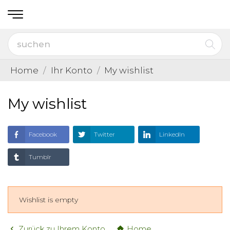
Home
Ihr Konto
My wishlist
My wishlist
Facebook
Twitter
LinkedIn
Tumblr
Wishlist is empty
Zurück zu Ihrem Konto
Home

