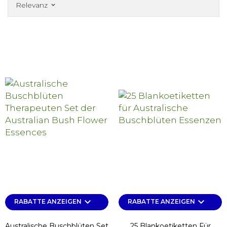
Relevanz
keyboard_arrow_down
keyboard_arrow_down
keyboard_arrow_down
RABATTE ANZEIGEN
RABATTE ANZEIGEN
Australische Buschblüten Set
25 Blankoetiketten Für