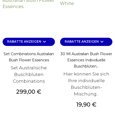
keyboard_arrow_down
keyboard_arrow_down
RABATTE ANZEIGEN
RABATTE ANZEIGEN
Set Combinations Australian
30 Ml Australian Bush Flower
Bush Flower Essences
Essences Individuelle
Buschblüten...
Set Australische
Hier können Sie sich
Buschblüten
Ihre individuelle
Combinations
Buschblüten-
Preis
299,00 €
Mischung...
Preis
19,90 €