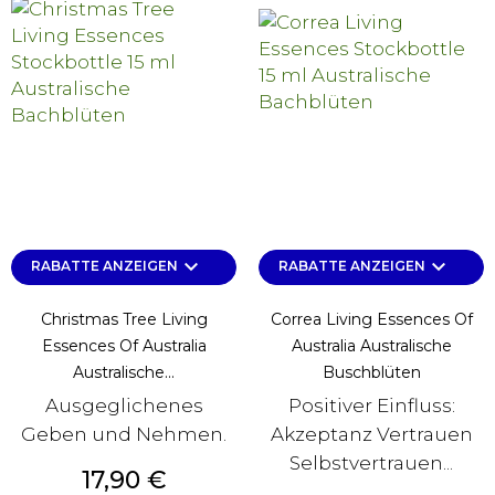
keyboard_arrow_down
keyboard_arrow_down
RABATTE ANZEIGEN
RABATTE ANZEIGEN
Christmas Tree Living
Correa Living Essences Of
Essences Of Australia
Australia Australische
Australische...
Buschblüten
Ausgeglichenes
Positiver Einfluss:
Geben und Nehmen.
Akzeptanz Vertrauen
Selbstvertrauen...
Preis
17,90 €