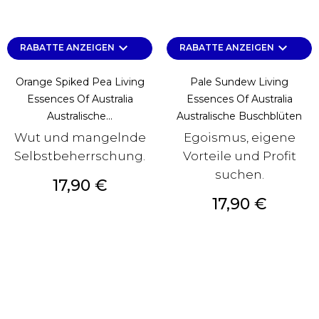
keyboard_arrow_down
keyboard_arrow_down
RABATTE ANZEIGEN
RABATTE ANZEIGEN
Orange Spiked Pea Living
Pale Sundew Living
Essences Of Australia
Essences Of Australia
Australische...
Australische Buschblüten
Wut und mangelnde
Egoismus, eigene
Selbstbeherrschung.
Vorteile und Profit
suchen.
Preis
17,90 €
Preis
17,90 €