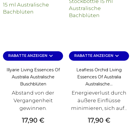
keyboard_arrow_down
keyboard_arrow_down
RABATTE ANZEIGEN
RABATTE ANZEIGEN
Illyarie Living Essences Of
Leafless Orchid Living
Australia Australische
Essences Of Australia
Buschblüten
Australische...
Abstand von der
Energieverlust durch
Vergangenheit
äußere Einflüsse
gewinnen.
minimieren, sich auf...
Preis
Preis
17,90 €
17,90 €