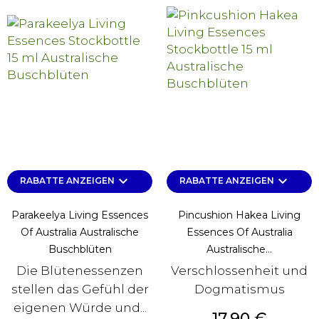
keyboard_arrow_down
keyboard_arrow_down
RABATTE ANZEIGEN
RABATTE ANZEIGEN
Parakeelya Living Essences
Pincushion Hakea Living
Of Australia Australische
Essences Of Australia
Buschblüten
Australische...
Die Blütenessenzen
Verschlossenheit und
stellen das Gefühl der
Dogmatismus
eigenen Würde und...
Preis
17,90 €