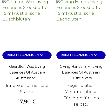
keyboard_arrow_down
keyboard_arrow_down
RABATTE ANZEIGEN
RABATTE ANZEIGEN
Geraldton Wax Living
Giving Hands 15 Ml Living
Essences Of Australia
Essences Of Australian
Australische...
Bushflowers
Innere und mentale
Regeneration
Stärke.
Metamorphose
Fürsorge für sich
Preis
17,90 €
selbst...