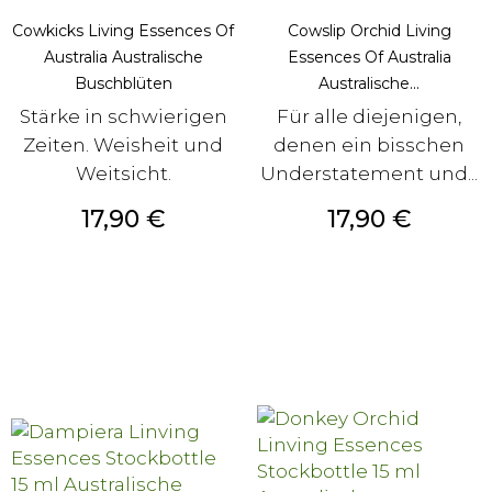
Cowkicks Living Essences Of
Cowslip Orchid Living
Australia Australische
Essences Of Australia
Buschblüten
Australische...
Stärke in schwierigen
Für alle diejenigen,
Zeiten. Weisheit und
denen ein bisschen
Weitsicht.
Understatement und...
Preis
Preis
17,90 €
17,90 €