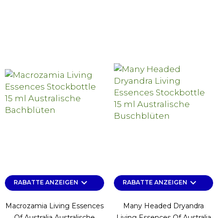
keyboard_arrow_down
keyboard_arrow_down
RABATTE ANZEIGEN
RABATTE ANZEIGEN
Macrozamia Living Essences
Many Headed Dryandra
Of Australia Australische
Living Essences Of Australia