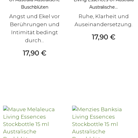
Buschblüten
Australische...
Angst und Ekel vor
Ruhe, Klarheit und
Berührungen und
Auseinandersetzung.
Intimität bedingt
Preis
17,90 €
durch...
Preis
17,90 €