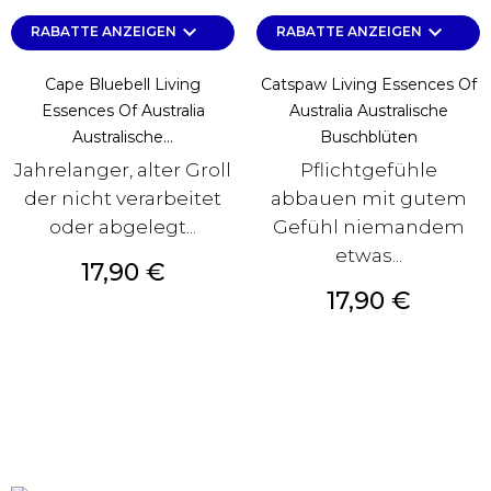
keyboard_arrow_down
keyboard_arrow_down
RABATTE ANZEIGEN
RABATTE ANZEIGEN
Cape Bluebell Living
Catspaw Living Essences Of
Essences Of Australia
Australia Australische
Australische...
Buschblüten
Jahrelanger, alter Groll
Pflichtgefühle
der nicht verarbeitet
abbauen mit gutem
oder abgelegt...
Gefühl niemandem
etwas...
Preis
17,90 €
Preis
17,90 €