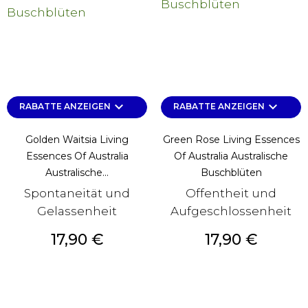
keyboard_arrow_down
keyboard_arrow_down
RABATTE ANZEIGEN
RABATTE ANZEIGEN
Golden Waitsia Living
Green Rose Living Essences
Essences Of Australia
Of Australia Australische
Australische...
Buschblüten
Spontaneität und
Offentheit und
Gelassenheit
Aufgeschlossenheit
Preis
Preis
17,90 €
17,90 €