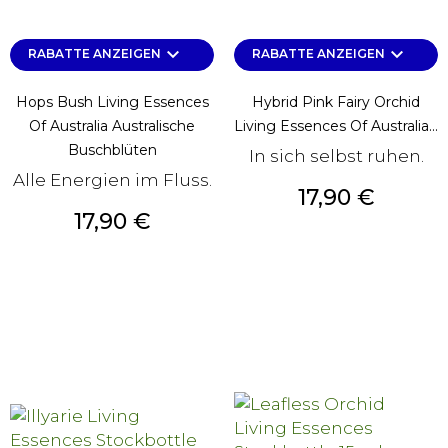
keyboard_arrow_down
keyboard_arrow_down
RABATTE ANZEIGEN
RABATTE ANZEIGEN
Hops Bush Living Essences
Hybrid Pink Fairy Orchid
Of Australia Australische
Living Essences Of Australia...
Buschblüten
In sich selbst ruhen.
Alle Energien im Fluss.
Preis
17,90 €
Preis
17,90 €