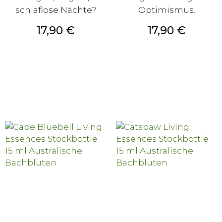
schlaflose Nächte?
Optimismus.
Preis
Preis
17,90 €
17,90 €