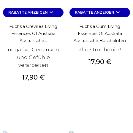
keyboard_arrow_down
keyboard_arrow_down
RABATTE ANZEIGEN
RABATTE ANZEIGEN
Fuchsia Grevillea Living
Fuchsia Gum Living
Essences Of Australia
Essences Of Australia
Australische...
Australische Buschblüten
negative Gedanken
Klaustrophobie?
und Gefühle
Preis
17,90 €
verarbeiten
Preis
17,90 €