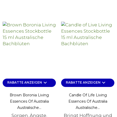
keyboard_arrow_down
keyboard_arrow_down
RABATTE ANZEIGEN
RABATTE ANZEIGEN
Brown Boronia Living
Candle Of Life Living
Essences Of Australia
Essences Of Australia
Australische...
Australische...
Sorgen, Ängste,
Bringt Hoffnung und