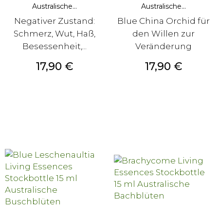
Australische...
Australische...
Negativer Zustand:
Blue China Orchid für
Schmerz, Wut, Haß,
den Willen zur
Besessenheit,...
Veränderung
Preis
Preis
17,90 €
17,90 €