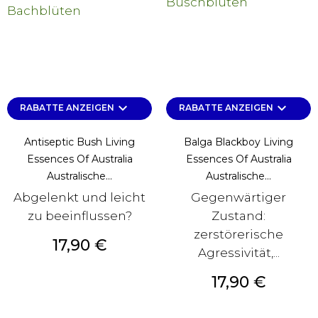
keyboard_arrow_down
keyboard_arrow_down
RABATTE ANZEIGEN
RABATTE ANZEIGEN
Antiseptic Bush Living
Balga Blackboy Living
Essences Of Australia
Essences Of Australia
Australische...
Australische...
Abgelenkt und leicht
Gegenwärtiger
zu beeinflussen?
Zustand:
zerstörerische
Preis
17,90 €
Agressivität,...
Preis
17,90 €