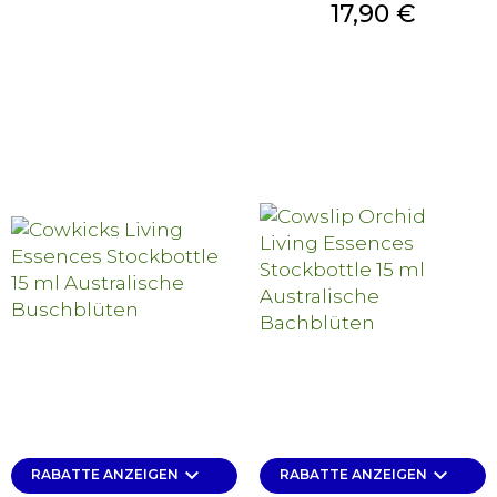
Preis
17,90 €
keyboard_arrow_down
keyboard_arrow_down
RABATTE ANZEIGEN
RABATTE ANZEIGEN