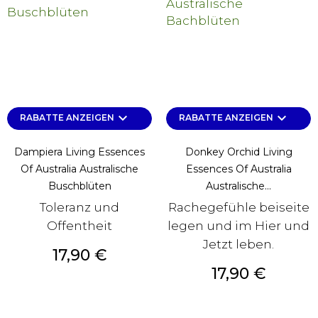
keyboard_arrow_down
keyboard_arrow_down
RABATTE ANZEIGEN
RABATTE ANZEIGEN
Dampiera Living Essences
Donkey Orchid Living
Of Australia Australische
Essences Of Australia
Buschblüten
Australische...
Toleranz und
Rachegefühle beiseite
Offentheit
legen und im Hier und
Jetzt leben.
Preis
17,90 €
Preis
17,90 €