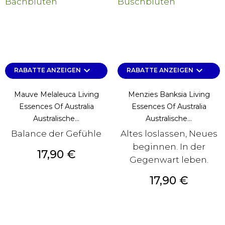
keyboard_arrow_down
keyboard_arrow_down
RABATTE ANZEIGEN
RABATTE ANZEIGEN
Mauve Melaleuca Living
Menzies Banksia Living
Essences Of Australia
Essences Of Australia
Australische...
Australische...
Balance der Gefühle
Altes loslassen, Neues
beginnen. In der
Preis
17,90 €
Gegenwart leben.
Preis
17,90 €