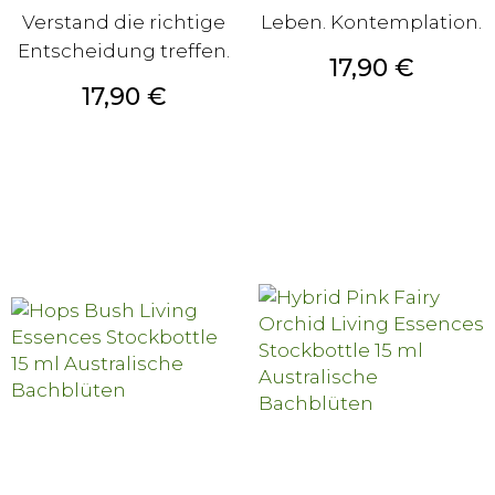
Verstand die richtige
Leben. Kontemplation.
Entscheidung treffen.
Preis
17,90 €
Preis
17,90 €