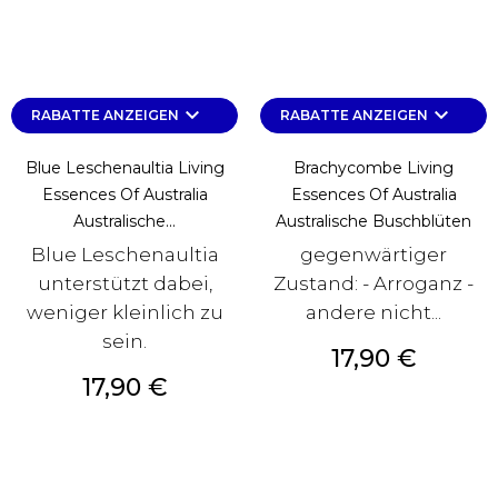
keyboard_arrow_down
keyboard_arrow_down
RABATTE ANZEIGEN
RABATTE ANZEIGEN
Blue Leschenaultia Living
Brachycombe Living
Essences Of Australia
Essences Of Australia
Australische...
Australische Buschblüten
Blue Leschenaultia
gegenwärtiger
unterstützt dabei,
Zustand: - Arroganz -
weniger kleinlich zu
andere nicht...
sein.
Preis
17,90 €
Preis
17,90 €