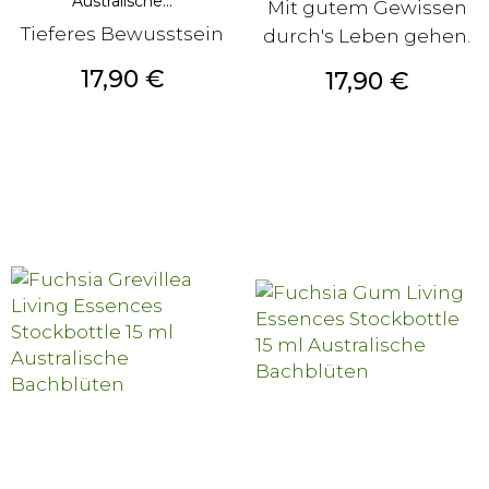
Australische...
Mit gutem Gewissen
Tieferes Bewusstsein
durch's Leben gehen.
Preis
17,90 €
Preis
17,90 €