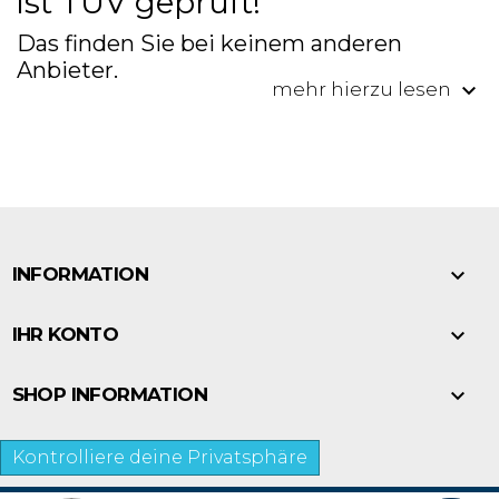
ist TÜV geprüft!
Das finden Sie bei keinem anderen
Anbieter.
keyboard_arrow_down
mehr hierzu lesen

INFORMATION

IHR KONTO

SHOP INFORMATION
Kontrolliere deine Privatsphäre