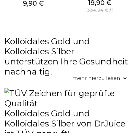
Preis
19,90 €
Preis
9,90 €
334,34 € /l
Kolloidales Gold und
Kolloidales Silber
unterstützen Ihre Gesundheit
nachhaltig!
keyboard_arrow_down
mehr hierzu lesen
Kolloidales Gold und
Kolloidales Silber von DrJuice