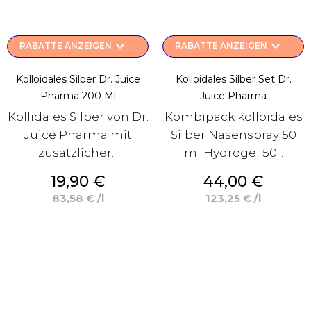
keyboard_arrow_down
keyboard_arrow_down
RABATTE ANZEIGEN
RABATTE ANZEIGEN
Kolloidales Silber Dr. Juice
Kolloidales Silber Set Dr.
Pharma 200 Ml
Juice Pharma
Kollidales Silber von Dr.
Kombipack kolloidales
Juice Pharma mit
Silber Nasenspray 50
zusätzlicher...
ml Hydrogel 50...
Preis
Preis
19,90 €
44,00 €
83,58 € /l
123,25 € /l