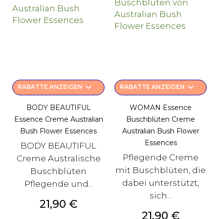
keyboard_arrow_down
keyboard_arrow_down
RABATTE ANZEIGEN
RABATTE ANZEIGEN
BODY BEAUTIFUL
WOMAN Essence
Essence Creme Australian
Buschblüten Creme
Bush Flower Essences
Australian Bush Flower
Essences
BODY BEAUTIFUL
Pflegende Creme
Creme Australische
mit Buschblüten, die
Buschblüten
dabei unterstützt,
Pflegende und...
sich...
Preis
21,90 €
Preis
21,90 €