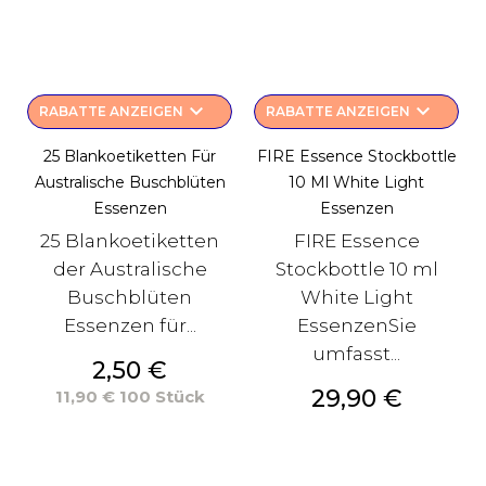
keyboard_arrow_down
keyboard_arrow_down
RABATTE ANZEIGEN
RABATTE ANZEIGEN
25 Blankoetiketten Für
FIRE Essence Stockbottle
Australische Buschblüten
10 Ml White Light
Essenzen
Essenzen
25 Blankoetiketten
FIRE Essence
der Australische
Stockbottle 10 ml
Buschblüten
White Light
Essenzen für...
EssenzenSie
umfasst...
Preis
2,50 €
Preis
29,90 €
11,90 € 100 Stück