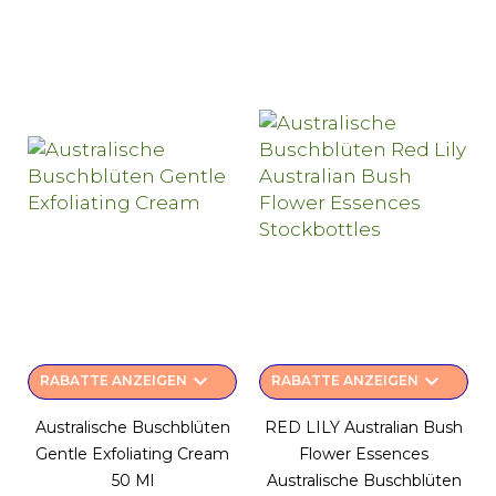
keyboard_arrow_down
keyboard_arrow_down
RABATTE ANZEIGEN
RABATTE ANZEIGEN
Australische Buschblüten
RED LILY Australian Bush
Gentle Exfoliating Cream
Flower Essences
50 Ml
Australische Buschblüten