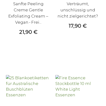
Sanfte Peeling
Verträumt,
Creme Gentle
unschlüssig und
Exfoliating Cream –
nicht zielgerichtet?
Vegan • Frei...
Preis
17,90 €
Preis
21,90 €