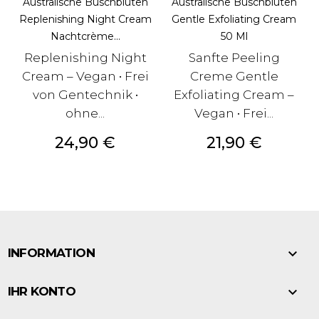
Australische Buschblüten
Australische Buschblüten
Replenishing Night Cream
Gentle Exfoliating Cream
Nachtcrème...
50 Ml
Replenishing Night
Sanfte Peeling
Cream – Vegan • Frei
Creme Gentle
von Gentechnik •
Exfoliating Cream –
ohne...
Vegan • Frei...
Preis
Preis
24,90 €
21,90 €

INFORMATION

IHR KONTO