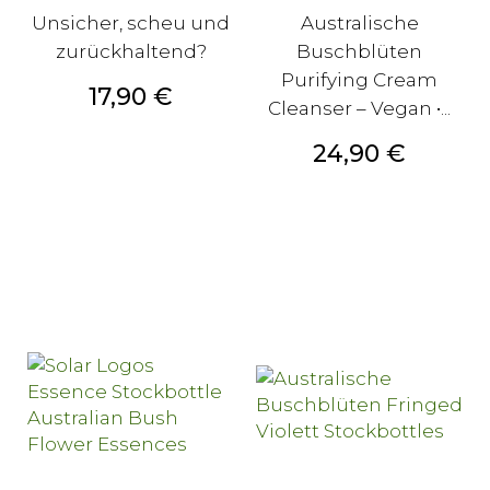
Unsicher, scheu und
Australische
zurückhaltend?
Buschblüten
Purifying Cream
Preis
17,90 €
Cleanser – Vegan •...
Preis
24,90 €