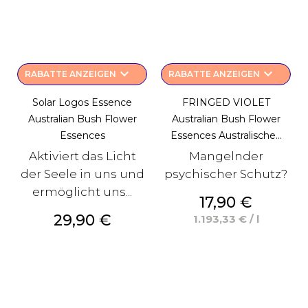
keyboard_arrow_down
keyboard_arrow_down
RABATTE ANZEIGEN
RABATTE ANZEIGEN
Solar Logos Essence
FRINGED VIOLET
Australian Bush Flower
Australian Bush Flower
Essences
Essences Australische...
Aktiviert das Licht
Mangelnder
der Seele in uns und
psychischer Schutz?
ermöglicht uns...
Preis
17,90 €
Preis
29,90 €
1.193,33 € / l