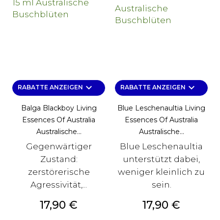
keyboard_arrow_down
keyboard_arrow_down
RABATTE ANZEIGEN
RABATTE ANZEIGEN
Balga Blackboy Living
Blue Leschenaultia Living
Essences Of Australia
Essences Of Australia
Australische...
Australische...
Gegenwärtiger
Blue Leschenaultia
Zustand:
unterstützt dabei,
zerstörerische
weniger kleinlich zu
Agressivität,...
sein.
Preis
Preis
17,90 €
17,90 €