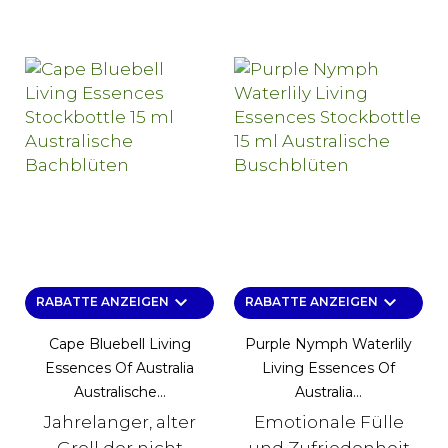
keyboard_arrow_down
keyboard_arrow_down
RABATTE ANZEIGEN
RABATTE ANZEIGEN
Cape Bluebell Living
Purple Nymph Waterlily
Essences Of Australia
Living Essences Of
Australische...
Australia...
Jahrelanger, alter
Emotionale Fülle
Groll der nicht
und Zufriedenheit