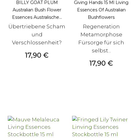
BILLY GOAT PLUM
Giving Hands 15 Ml Living
Australian Bush Flower
Essences Of Australian
Essences Australische...
Bushflowers
Übertriebene Scham
Regeneration
und
Metamorphose
Verschlossenheit?
Fürsorge für sich
selbst...
Preis
17,90 €
Preis
17,90 €