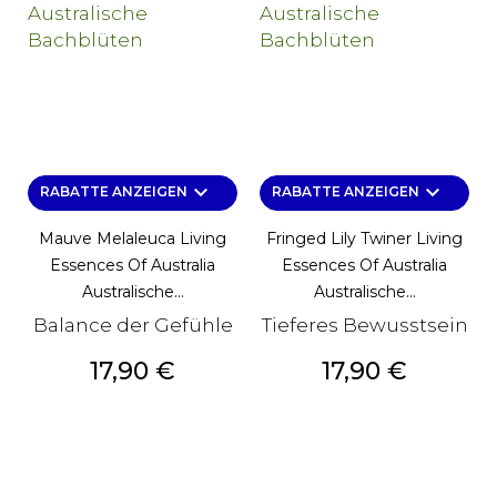
keyboard_arrow_down
keyboard_arrow_down
RABATTE ANZEIGEN
RABATTE ANZEIGEN
Mauve Melaleuca Living
Fringed Lily Twiner Living
Essences Of Australia
Essences Of Australia
Australische...
Australische...
Balance der Gefühle
Tieferes Bewusstsein
Preis
Preis
17,90 €
17,90 €