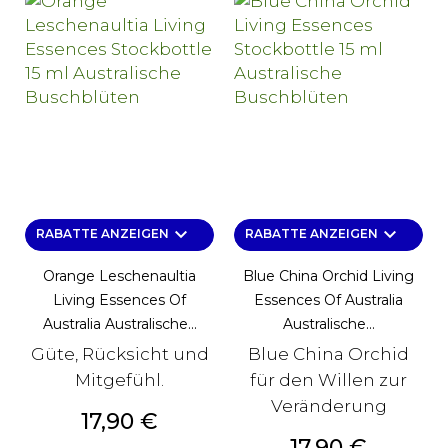
keyboard_arrow_down
keyboard_arrow_down
RABATTE ANZEIGEN
RABATTE ANZEIGEN
Orange Leschenaultia
Blue China Orchid Living
Living Essences Of
Essences Of Australia
Australia Australische...
Australische...
Güte, Rücksicht und
Blue China Orchid
Mitgefühl.
für den Willen zur
Veränderung
Preis
17,90 €
Preis
17,90 €