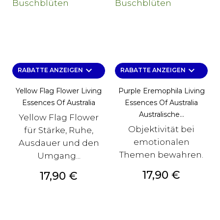
keyboard_arrow_down
keyboard_arrow_down
RABATTE ANZEIGEN
RABATTE ANZEIGEN
Yellow Flag Flower Living
Purple Eremophila Living
Essences Of Australia
Essences Of Australia
Australische...
Yellow Flag Flower
Objektivität bei
für Stärke, Ruhe,
emotionalen
Ausdauer und den
Themen bewahren.
Umgang...
Preis
17,90 €
Preis
17,90 €