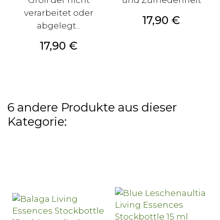
verarbeitet oder
Preis
17,90 €
abgelegt...
Preis
17,90 €
6 andere Produkte aus dieser
Kategorie: