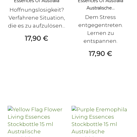
Essences Of Australia
Essences Of Australia
Australische...
Hoffnungslosigkeit?
Dem Stress
Verfahrene Situation,
entgegentreten.
die es zu aufzulösen...
Lernen zu
Preis
17,90 €
entspannen.
Preis
17,90 €