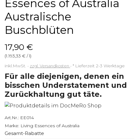
Essences of Australia
Australische
Buschblüten
17,90 €
(1.193,33 € / l)
inkl.MwSt.
zzgl. Versandkosten
*
Lieferzeit 2-3 Werktage
Für alle diejenigen, denen ein
bisschen Understatement und
Zurückhaltung gut täte.
Art.Nr.:
EE014
Marke:
Living Essences of Australia
Gesamt-Rabatte