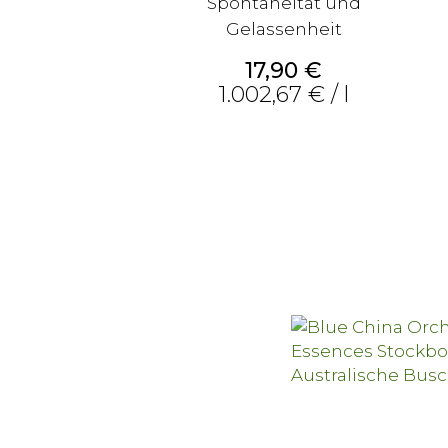
Spontaneität und
Gelassenheit
Preis
17,90 €
1.002,67 € / l