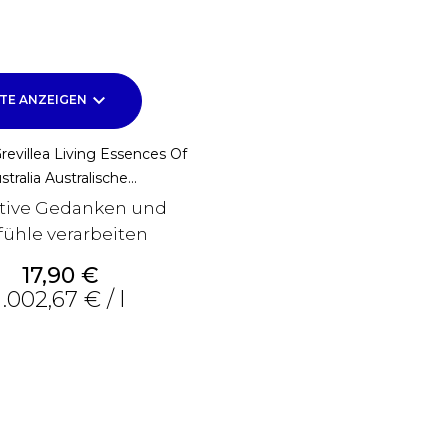
keyboard_arrow_down
TE ANZEIGEN
revillea Living Essences Of
stralia Australische...
tive Gedanken und
ühle verarbeiten
Preis
17,90 €
1.002,67 € / l