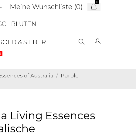
0
Meine Wunschliste (
0
)
d_arrow_down
USCHBLÜTEN
GOLD & SILBER
E
ssences of Australia
Purple
a Living Essences
alische