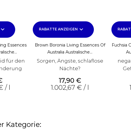
yboard_arrow_down
keyboard_arrow_down
RABATTE ANZEIGEN
RABAT
ving Essences
Brown Boronia Living Essences Of
Fuchsia G
alische...
Australia Australische...
Au
id für den
Sorgen, Ängste, schlaflose
nega
änderung
Nächte?
Gef
Preis
€
17,90 €
 / l
1.002,67 € / l
r Kategorie: