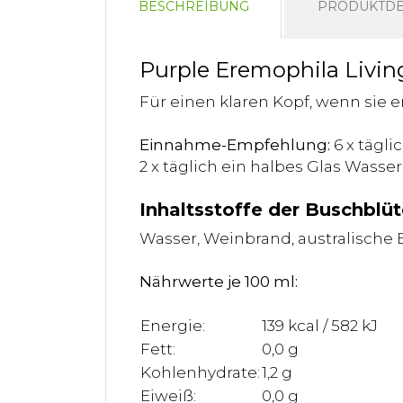
BESCHREIBUNG
PRODUKTDE
Purple Eremophila Livin
Für einen klaren Kopf, wenn sie
Einnahme-Empfehlung:
6 x tägli
2 x täglich ein halbes Glas Wasser
Inhaltsstoffe der Buschblüt
Wasser, Weinbrand, australische
Nährwerte je 100 ml:
Energie:
139 kcal / 582 kJ
Fett:
0,0 g
Kohlenhydrate:
1,2 g
Eiweiß:
0,0 g