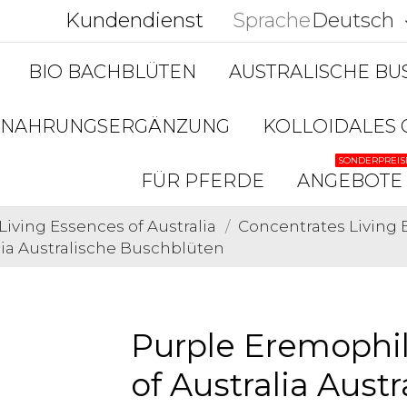
Kundendienst
Sprache
Deutsch
keyboar
BIO BACHBLÜTEN
AUSTRALISCHE B
NAHRUNGSERGÄNZUNG
KOLLOIDALES 
SONDERPREIS
FÜR PFERDE
ANGEBOTE
Living Essences of Australia
Concentrates Living E
lia Australische Buschblüten
Purple Eremophil
of Australia Austr