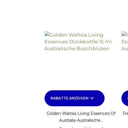
keyboard_arrow_down
RABATTE ANZEIGEN
Golden Waitsia Living Essences Of
Fr
Australia Australische...