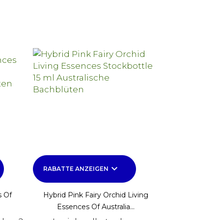
keyboard_arrow_down
RABATTE ANZEIGEN
s Of
Hybrid Pink Fairy Orchid Living
Essences Of Australia...