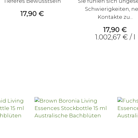
Tieferes Bewusstsein
Sie fühlen sich unges
Schwierigkeiten, n
Preis
17,90 €
Kontakte zu...
Preis
17,90 €
1.002,67 € / l