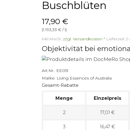
Buschblüten
17,90 €
(1.193,33 € / l)
inkl.MwSt.
zzgl. Versandkosten
*
Lieferzeit 
Objektivität bei emotio
Art.Nr.:
EE051
Marke:
Living Essences of Australia
Gesamt-Rabatte
Menge
Einzelpreis
2
17,01 €
3
16,47 €