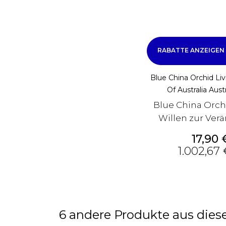
ke
RABATTE ANZEIGEN
Blue China Orchid Li
Of Australia Austr
Blue China Orch
Willen zur Ver
Preis
17,90 
1.002,67 €
6 andere Produkte aus diese