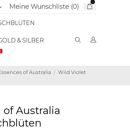
0
Meine Wunschliste (
0
)
d_arrow_down
USCHBLÜTEN
GOLD & SILBER
E
ssences of Australia
Wild Violet
 of Australia
chblüten