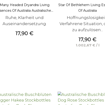
Many Headed Dryandra Living
Star Of Bethlehem Living E
sences Of Australia Australische...
Of Australia
Ruhe, Klarheit und
Hoffnungslosigkei
Auseinandersetzung.
Verfahrene Situation, 
zu aufzulösen...
Preis
17,90 €
Preis
17,90 €
1.002,67 € / l