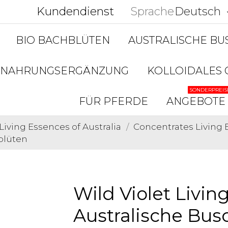
Kundendienst
Sprache
Deutsch
keyboar
BIO BACHBLÜTEN
AUSTRALISCHE B
NAHRUNGSERGÄNZUNG
KOLLOIDALES 
SONDERPREIS
FÜR PFERDE
ANGEBOTE
Living Essences of Australia
Concentrates Living E
hblüten
Wild Violet Living
Australische Bus