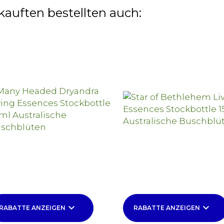
kauften bestellten auch:
keyboard_arrow_down
keyboard_arrow_down
RABATTE ANZEIGEN
RABATTE ANZEIGEN