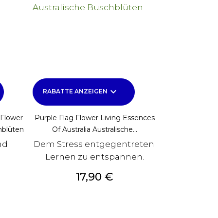
keyboard_arrow_down
RABATTE ANZEIGEN
Flower
Purple Flag Flower Living Essences
hblüten
Of Australia Australische...
nd
Dem Stress entgegentreten.
Lernen zu entspannen.
Preis
17,90 €