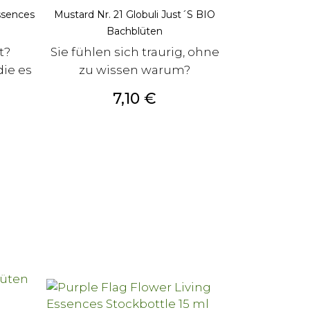
ssences
Mustard Nr. 21 Globuli Just´s BIO
Bachblüten
t?
Sie fühlen sich traurig, ohne
die es
zu wissen warum?
Preis
7,10 €