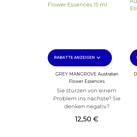
keyboard_arrow_down
RABATTE ANZEIGEN
GREY MANGROVE Australian
D
Flower Essences
Sie stürzen von einem
Problem ins nächste? Sie
denken negativ?
Preis
12,50 €