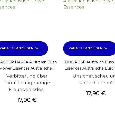
keyboard_arrow_down
keyboard_arrow_down
RABATTE ANZEIGEN
RABATTE ANZEIGEN
AGGER HAKEA Australian Bush
DOG ROSE Australian Bush 
Flower Essences Australische...
Essences Australische Busc
Verbitterung über
Unsicher, scheu u
Familienangehörige
zurückhaltend?
Freunden oder...
Preis
17,90 €
Preis
17,90 €