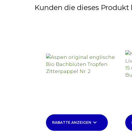
Kunden die dieses Produkt 
keyboard_arrow_down
RABATTE ANZEIGEN