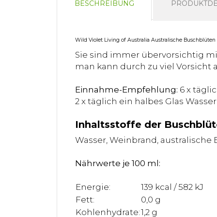
BESCHREIBUNG
PRODUKTDE
Wild Violet Living of Australia Australische Buschblüten
Sie sind immer übervorsichtig mi
man kann durch zu viel Vorsicht 
Einnahme-Empfehlung:
6 x tägli
2 x täglich ein halbes Glas Wasser
Inhaltsstoffe der Buschblüt
Wasser, Weinbrand, australische
Nährwerte je 100 ml:
Energie:
139 kcal / 582 kJ
Fett:
0,0 g
Kohlenhydrate:
1,2 g