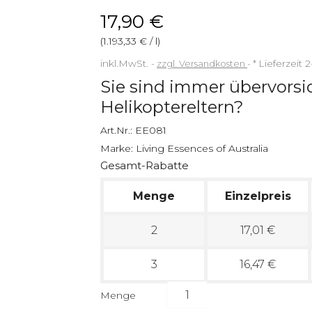
17,90 €
(1.193,33 € / l)
inkl.MwSt.
zzgl. Versandkosten
*
Lieferzeit 
Sie sind immer übervorsi
Helikoptereltern?
Art.Nr.:
EE081
Marke:
Living Essences of Australia
Gesamt-Rabatte
Menge
Einzelpreis
2
17,01 €
3
16,47 €
Menge