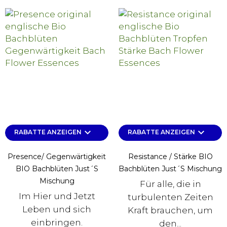
keyboard_arrow_down
keyboard_arrow_down
RABATTE ANZEIGEN
RABATTE ANZEIGEN
Presence/ Gegenwärtigkeit
Resistance / Stärke BIO
BIO Bachblüten Just´s
Bachblüten Just´s Mischung
Mischung
Für alle, die in
Im Hier und Jetzt
turbulenten Zeiten
Leben und sich
Kraft brauchen, um
einbringen.
den...