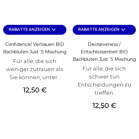
keyboard_arrow_down
keyboard_arrow_down
RABATTE ANZEIGEN
RABATTE ANZEIGEN
Confidence/ Vertrauen BIO
Deciseveness /
Bachblüten Just´s Mischung
Entschlossenheit BIO
Bachblüten Just´s Mischung
Für alle, die sich
Für alle, die sich
weniger zutrauen als
schwer tun
Sie können, unter...
Entscheidungen zu
Preis
12,50 €
treffen.
Preis
12,50 €