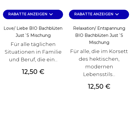
keyboard_arrow_down
keyboard_arrow_down
RABATTE ANZEIGEN
RABATTE ANZEIGEN
Love/ Liebe BIO Bachblüten
Relaxation/ Entspannung
Just´s Mischung
BIO Bachblüten Just´s
Mischung
Für alle täglichen
Für alle, die im Korsett
Situationen in Familie
des hektischen,
und Beruf, die ein...
modernen
Preis
12,50 €
Lebensstils...
Preis
12,50 €