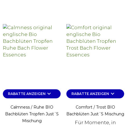
keyboard_arrow_down
keyboard_arrow_down
RABATTE ANZEIGEN
RABATTE ANZEIGEN
Calmness / Ruhe BIO
Comfort / Trost BIO
Bachblüten Tropfen Just´s
Bachblüten Just´s Mischung
Mischung
Für Momente, in