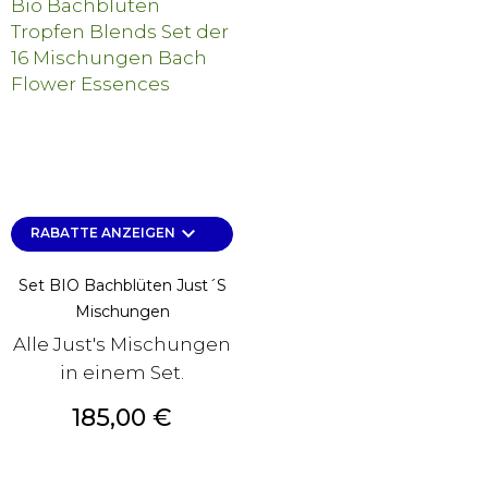
keyboard_arrow_down
RABATTE ANZEIGEN
Set BIO Bachblüten Just´s
Mischungen
Alle Just's Mischungen
in einem Set.
Preis
185,00 €