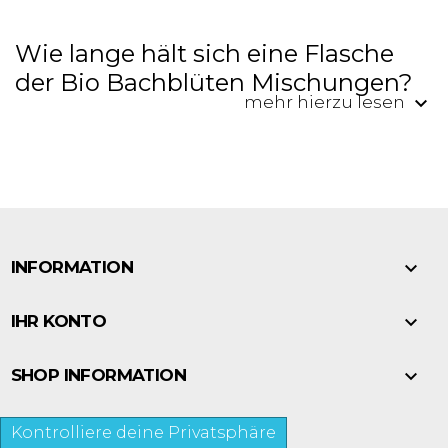
Wie lange hält sich eine Flasche
der Bio Bachblüten Mischungen?
keyboard_arrow_down
mehr hierzu lesen

INFORMATION

IHR KONTO

SHOP INFORMATION
Kontrolliere deine Privatsphäre