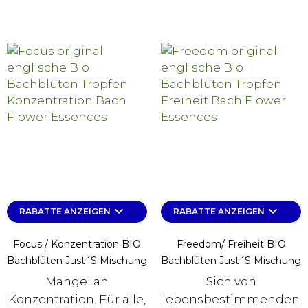
keyboard_arrow_down
keyboard_arrow_down
RABATTE ANZEIGEN
RABATTE ANZEIGEN
Focus / Konzentration BIO
Freedom/ Freiheit BIO
Bachblüten Just´s Mischung
Bachblüten Just´s Mischung
Mangel an
Sich von
Konzentration. Für alle,
lebensbestimmenden