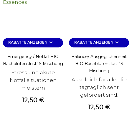
keyboard_arrow_down
keyboard_arrow_down
RABATTE ANZEIGEN
RABATTE ANZEIGEN
Emergency / Notfall BIO
Balance/ Ausgeglichenheit
Bachblüten Just´s Mischung
BIO Bachblüten Just´s
Mischung
Stress und akute
Ausgleich für alle, die
Notfallsituationen
tagtäglich sehr
meistern
gefordert sind.
Preis
12,50 €
Preis
12,50 €