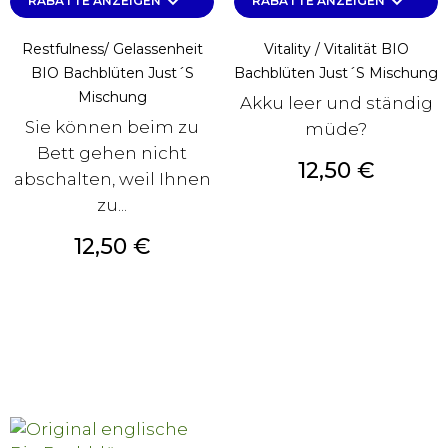
keyboard_arrow_down
keyboard_arrow_down
RABATTE ANZEIGEN
RABATTE ANZEIGEN
Restfulness/ Gelassenheit
Vitality / Vitalität BIO
BIO Bachblüten Just´s
Bachblüten Just´s Mischung
Mischung
Akku leer und ständig
Sie können beim zu
müde?
Bett gehen nicht
Preis
12,50 €
abschalten, weil Ihnen
zu...
Preis
12,50 €