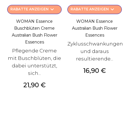
keyboard_arrow_down
keyboard_arrow_down
RABATTE ANZEIGEN
RABATTE ANZEIGEN
WOMAN Essence
WOMAN Essence
Buschblüten Creme
Australian Bush Flower
Australian Bush Flower
Essences
Essences
Zyklusschwankungen
Pflegende Creme
und daraus
mit Buschblüten, die
resultierende...
dabei unterstützt,
Preis
16,90 €
sich...
Preis
21,90 €