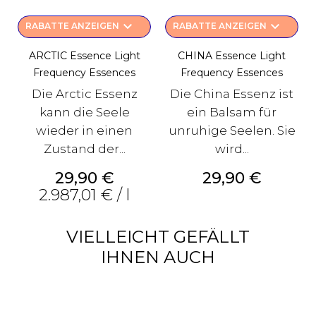
keyboard_arrow_down
keyboard_arrow_down
RABATTE ANZEIGEN
RABATTE ANZEIGEN
ARCTIC Essence Light
CHINA Essence Light
Frequency Essences
Frequency Essences
Die Arctic Essenz
Die China Essenz ist
kann die Seele
ein Balsam für
wieder in einen
unruhige Seelen. Sie
Zustand der...
wird...
Preis
Preis
29,90 €
29,90 €
2.987,01 € / l
VIELLEICHT GEFÄLLT
IHNEN AUCH