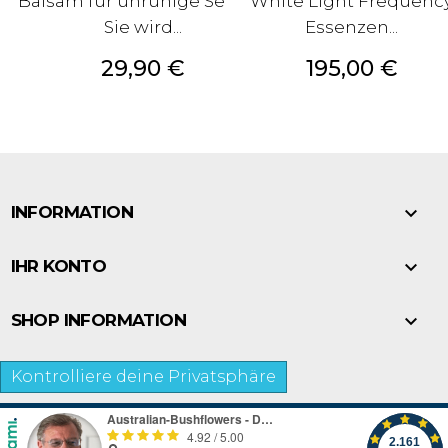
Balsam für unruhige Seelen.
White Light Frequenc
Sie wird...
Essenzen...
Preis
Preis
29,90 €
195,00 €

INFORMATION

IHR KONTO

SHOP INFORMATION
Kontrolliere deine Privatsphäre