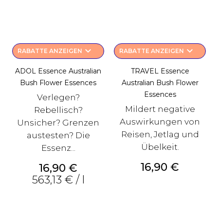
keyboard_arrow_down
keyboard_arrow_down
RABATTE ANZEIGEN
RABATTE ANZEIGEN
ADOL Essence Australian
TRAVEL Essence
Bush Flower Essences
Australian Bush Flower
Essences
Verlegen?
Mildert negative
Rebellisch?
Auswirkungen von
Unsicher? Grenzen
Reisen, Jetlag und
austesten? Die
Übelkeit.
Essenz...
Preis
16,90 €
Preis
16,90 €
563,13 € / l