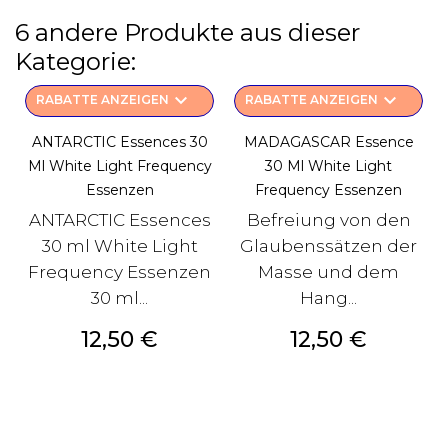
6 andere Produkte aus dieser
Kategorie:
keyboard_arrow_down
keyboard_arrow_down
RABATTE ANZEIGEN
RABATTE ANZEIGEN
ANTARCTIC Essences 30
MADAGASCAR Essence
Ml White Light Frequency
30 Ml White Light
Essenzen
Frequency Essenzen
ANTARCTIC Essences
Befreiung von den
30 ml White Light
Glaubenssätzen der
Frequency Essenzen
Masse und dem
30 ml...
Hang...
Preis
Preis
12,50 €
12,50 €