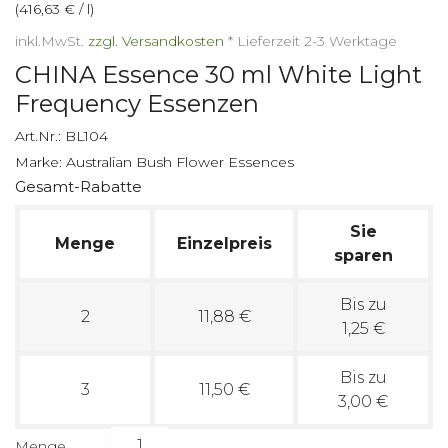
(416,63 € / l)
inkl.MwSt.
zzgl. Versandkosten
*
Lieferzeit 2-3 Werktage
CHINA Essence 30 ml White Light
Frequency Essenzen
Art.Nr.:
BL104
Marke:
Australian Bush Flower Essences
Gesamt-Rabatte
Sie
Menge
Einzelpreis
sparen
Bis zu
2
11,88 €
1,25 €
Bis zu
3
11,50 €
3,00 €
Menge