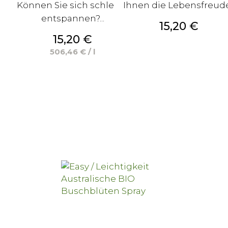
Können Sie sich schlecht
Ihnen die Lebensfreud
entspannen?...
Preis
15,20 €
Preis
15,20 €
506,46 € / l