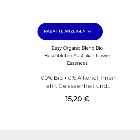
keyboard_arrow_down
RABATTE ANZEIGEN
Easy Organic Blend Bio
Buschblüten Australian Flower
Essences
100% Bio + 0% Alkohol Ihnen
fehlt Gelassenheit und...
Preis
15,20 €