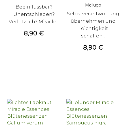
Mollugo
Beeinflussbar?
Selbstverantwortung
Unentschieden?
übernehmen und
Verletzlich? Miracle...
Leichtigkeit
Preis
8,90 €
schaffen...
Preis
8,90 €