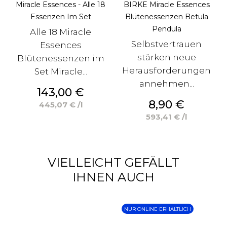
Miracle Essences - Alle 18
BIRKE Miracle Essences
Essenzen Im Set
Blütenessenzen Betula
Pendula
Alle 18 Miracle
Selbstvertrauen
Essences
stärken neue
Blütenessenzen im
Herausforderungen
Set Miracle...
annehmen...
Preis
143,00 €
Preis
8,90 €
445,07 € /l
593,41 € /l
VIELLEICHT GEFÄLLT
IHNEN AUCH
NUR ONLINE ERHÄLTLICH