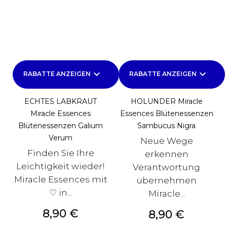
keyboard_arrow_down
keyboard_arrow_down
RABATTE ANZEIGEN
RABATTE ANZEIGEN
ECHTES LABKRAUT
HOLUNDER Miracle
Miracle Essences
Essences Blütenessenzen
Blütenessenzen Galium
Sambucus Nigra
Verum
Neue Wege
Finden Sie Ihre
erkennen
Leichtigkeit wieder!
Verantwortung
Miracle Essences mit
übernehmen
♡ in...
Miracle...
Preis
8,90 €
Preis
8,90 €