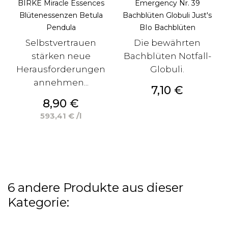
BIRKE Miracle Essences
Emergency Nr. 39
Blütenessenzen Betula
Bachblüten Globuli Just's
Pendula
BIo Bachblüten
Selbstvertrauen
Die bewährten
stärken neue
Bachblüten Notfall-
Herausforderungen
Globuli.
annehmen...
Preis
7,10 €
Preis
8,90 €
593,41 € /l
6 andere Produkte aus dieser
Kategorie: