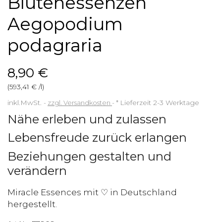
Blütenessenzen
Aegopodium
podagraria
8,90 €
(593,41 € /l)
inkl.MwSt.
zzgl. Versandkosten
*
Lieferzeit 2-3 Werktage
Nähe erleben und zulassen
Lebensfreude zurück erlangen
Beziehungen gestalten und
verändern
Miracle Essences mit ♡ in Deutschland
hergestellt.