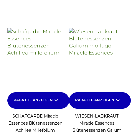
keyboard_arrow_down
keyboard_arrow_down
RABATTE ANZEIGEN
RABATTE ANZEIGEN
SCHAFGARBE Miracle
WIESEN-LABKRAUT
Essences Blütenessenzen
Miracle Essences
Achillea Millefolium
Blütenessenzen Galium