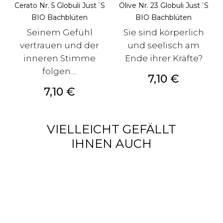
Cerato Nr. 5 Globuli Just´s
Olive Nr. 23 Globuli Just´s
BIO Bachblüten
BIO Bachblüten
Seinem Gefühl
Sie sind körperlich
vertrauen und der
und seelisch am
inneren Stimme
Ende ihrer Kräfte?
folgen....
Preis
7,10 €
Preis
7,10 €
VIELLEICHT GEFÄLLT
IHNEN AUCH