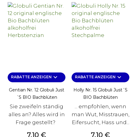
keyboard_arrow_down
keyboard_arrow_down
RABATTE ANZEIGEN
RABATTE ANZEIGEN
Gentian Nr. 12 Globuli Just
Holly Nr. 15 Globuli Just´s
´s BIO Bachblüten
BIO Bachblüten
Sie zweifeln ständig
... empfohlen, wenn
alles an? Alles wird in
man Wut, Misstrauen,
Frage gestellt?
Eifersucht, Hass und...
Preis
Preis
7,10 €
7,10 €