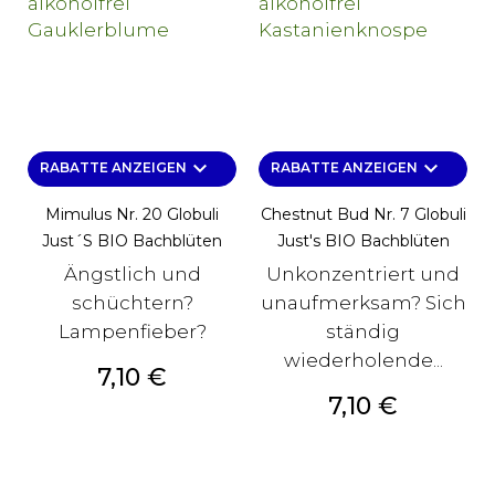
keyboard_arrow_down
keyboard_arrow_down
RABATTE ANZEIGEN
RABATTE ANZEIGEN
Mimulus Nr. 20 Globuli
Chestnut Bud Nr. 7 Globuli
Just´s BIO Bachblüten
Just's BIO Bachblüten
Ängstlich und
Unkonzentriert und
schüchtern?
unaufmerksam? Sich
Lampenfieber?
ständig
wiederholende...
Preis
7,10 €
Preis
7,10 €