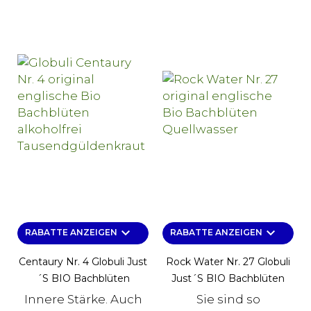
keyboard_arrow_down
keyboard_arrow_down
RABATTE ANZEIGEN
RABATTE ANZEIGEN
Centaury Nr. 4 Globuli Just
Rock Water Nr. 27 Globuli
´s BIO Bachblüten
Just´s BIO Bachblüten
Innere Stärke. Auch
Sie sind so