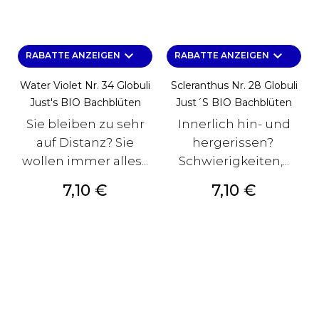
keyboard_arrow_down
keyboard_arrow_down
RABATTE ANZEIGEN
RABATTE ANZEIGEN
Water Violet Nr. 34 Globuli
Scleranthus Nr. 28 Globuli
Just's BIO Bachblüten
Just´s BIO Bachblüten
Sie bleiben zu sehr
Innerlich hin- und
auf Distanz? Sie
hergerissen?
wollen immer alles...
Schwierigkeiten,...
Preis
Preis
7,10 €
7,10 €