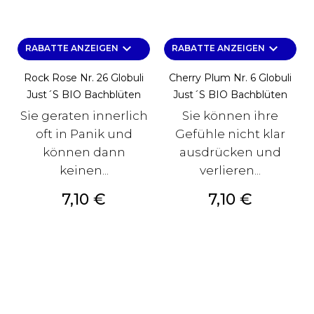
keyboard_arrow_down
keyboard_arrow_down
RABATTE ANZEIGEN
RABATTE ANZEIGEN
Rock Rose Nr. 26 Globuli
Cherry Plum Nr. 6 Globuli
Just´s BIO Bachblüten
Just´s BIO Bachblüten
Sie geraten innerlich
Sie können ihre
oft in Panik und
Gefühle nicht klar
können dann
ausdrücken und
keinen...
verlieren...
Preis
Preis
7,10 €
7,10 €