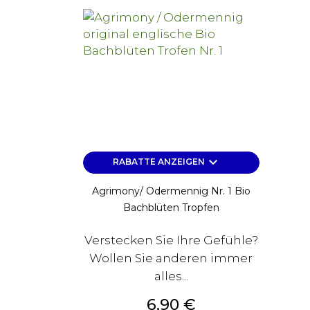
keyboard_arrow_down
RABATTE ANZEIGEN
Agrimony/ Odermennig Nr. 1 Bio
Bachblüten Tropfen
Verstecken Sie Ihre Gefühle?
Wollen Sie anderen immer
alles...
Preis
6,90 €