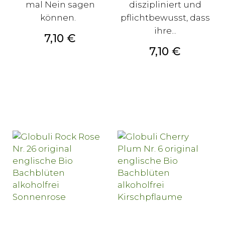
mal Nein sagen
diszipliniert und
können.
pflichtbewusst, dass
ihre...
Preis
7,10 €
Preis
7,10 €