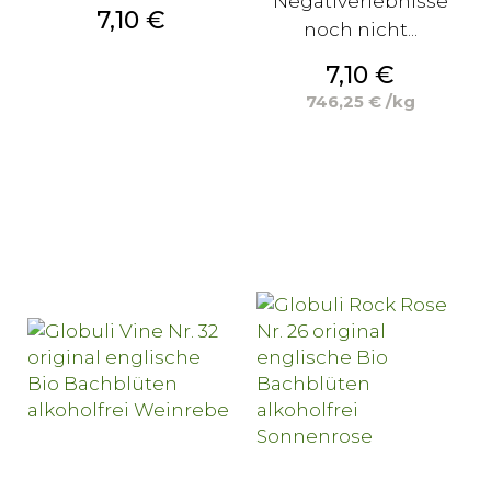
Negativerlebnisse
Preis
7,10 €
noch nicht...
Preis
7,10 €
746,25 € /kg