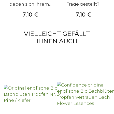
geben sich Ihrem...
Frage gestellt?
Preis
Preis
7,10 €
7,10 €
VIELLEICHT GEFÄLLT
IHNEN AUCH