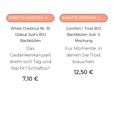
keyboard_arrow_down
keyboard_arrow_down
RABATTE ANZEIGEN
RABATTE ANZEIGEN
White Chestnut Nr. 35
Comfort / Trost BIO
Globuli Just's BIO
Bachblüten Just´s
Bachblüten
Mischung
Das
Für Momente, in
Gedankenkarusell
denen Sie Trost
dreht sich Tag und
brauchen.
Nacht? Schlaflos?
Preis
12,50 €
Preis
7,10 €