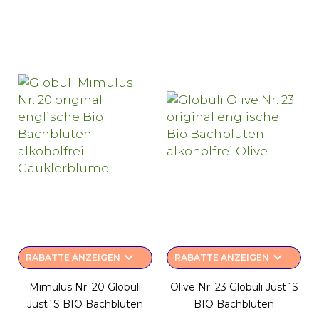
keyboard_arrow_down
keyboard_arrow_down
RABATTE ANZEIGEN
RABATTE ANZEIGEN
Mimulus Nr. 20 Globuli
Olive Nr. 23 Globuli Just´s
Just´s BIO Bachblüten
BIO Bachblüten