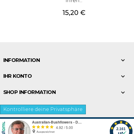
Ihren...
Preis
15,20 €

INFORMATION

IHR KONTO

SHOP INFORMATION
Kontrolliere deine Privatsphäre