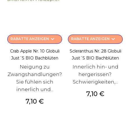
keyboard_arrow_down
keyboard_arrow_down
RABATTE ANZEIGEN
RABATTE ANZEIGEN
Crab Apple Nr. 10 Globuli
Scleranthus Nr. 28 Globuli
Just´s BIO Bachblüten
Just´s BIO Bachblüten
Neigung zu
Innerlich hin- und
Zwangshandlungen?
hergerissen?
Sie fühlen sich
Schwierigkeiten,...
innerlich und...
Preis
7,10 €
Preis
7,10 €