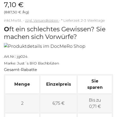
7,10 €
(887,50 € /kg)
inkl.MwSt.
zzgl. Versandkosten
*
Lieferzeit 2-3 Werktage
O
ft ein schlechtes Gewissen? Sie
machen sich Vorwürfe?
Art.Nr.:
jg024
Marke:
Just´s BIO Bachblüten
Gesamt-Rabatte
Sie
Menge
Einzelpreis
sparen
Bis zu
2
6,75 €
0,71 €