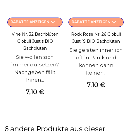
keyboard_arrow_down
keyboard_arrow_down
RABATTE ANZEIGEN
RABATTE ANZEIGEN
Vine Nr. 32 Bachblüten
Rock Rose Nr. 26 Globuli
Globuli Just's BIO
Just´s BIO Bachblüten
Bachblüten
Sie geraten innerlich
Sie wollen sich
oft in Panik und
immer dursetzen?
können dann
Nachgeben fällt
keinen...
Ihnen...
Preis
7,10 €
Preis
7,10 €
6 andere Produkte aus dieser