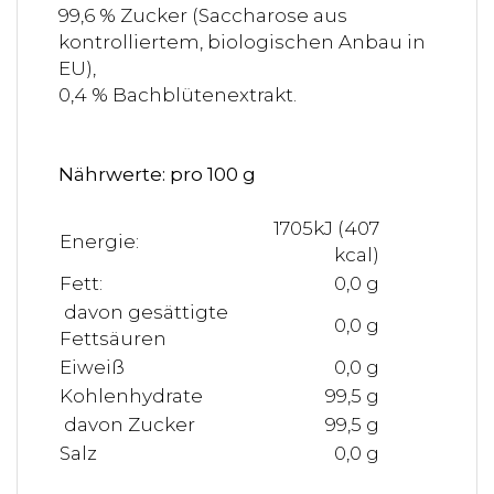
99,6 % Zucker (Saccharose aus
kontrolliertem, biologischen Anbau in
EU),
0,4 % Bachblütenextrakt.
Nährwerte: pro 100 g
1705kJ (407
Energie:
kcal)
Fett:
0,0 g
davon gesättigte
0,0 g
Fettsäuren
Eiweiß
0,0 g
Kohlenhydrate
99,5 g
davon Zucker
99,5 g
Salz
0,0 g