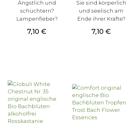
Ängstlich und
Sie sind körperlich
schüchtern?
und seelisch am
Lampenfieber?
Ende ihrer Kräfte?
Preis
Preis
7,10 €
7,10 €