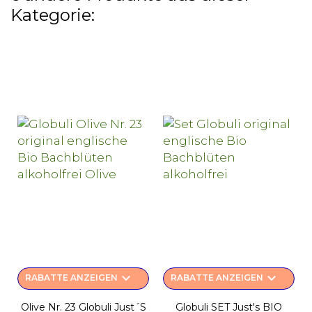
Kategorie:
keyboard_arrow_down
keyboard_arrow_down
RABATTE ANZEIGEN
RABATTE ANZEIGEN
Olive Nr. 23 Globuli Just´s
Globuli SET Just's BIO