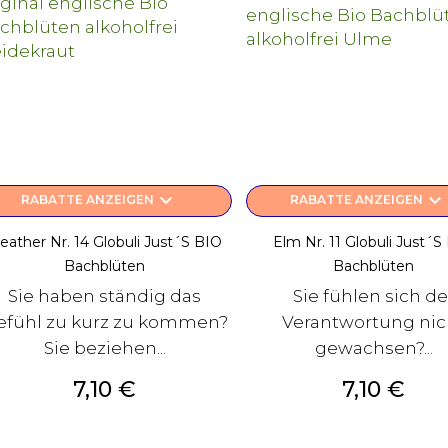
keyboard_arrow_down
keyboard_arrow_down
RABATTE ANZEIGEN
RABATTE ANZEIGEN
eather Nr. 14 Globuli Just´s BIO
Elm Nr. 11 Globuli Just´s
Bachblüten
Bachblüten
Sie haben ständig das
Sie fühlen sich de
efühl zu kurz zu kommen?
Verantwortung nic
Sie beziehen...
gewachsen?...
Preis
Preis
7,10 €
7,10 €