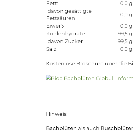
Fett:
0,0 g
davon gesättigte
0,0 g
Fettsäuren
Eiweiß
0,0 g
Kohlenhydrate
99,5 g
davon Zucker
99,5 g
Salz
0,0 g
Kostenlose Broschüre über die 
Hinweis:
Bachblüten
als auch
Buschblüte