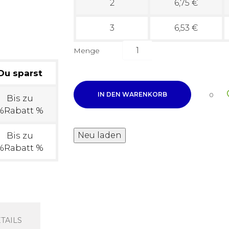
2
6,75 €
3
6,53 €
Menge
Du sparst
IN DEN WARENKORB
0
Bis zu
%Rabatt %
Bis zu
%Rabatt %
TAILS