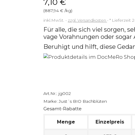
7,10 €
(887,94 € /kg)
inkl.MwSt.
zzgl. Versandkosten
*
Lieferzeit 
Für alle, die sich viel sorgen, s
vage Vorahnungen oder sogar 
Beruhigt und hilft, diese Ged
Art.Nr.:
jg002
Marke:
Just´s BIO Bachblüten
Gesamt-Rabatte
Menge
Einzelpreis