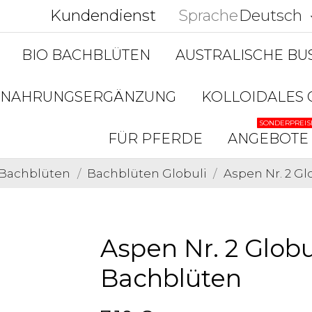
Kundendienst
Sprache
Deutsch
keyboar
BIO BACHBLÜTEN
AUSTRALISCHE B
NAHRUNGSERGÄNZUNG
KOLLOIDALES 
SONDERPREIS
FÜR PFERDE
ANGEBOTE
O Bachblüten
Bachblüten Globuli
Aspen Nr. 2 Gl
Aspen Nr. 2 Globu
Bachblüten