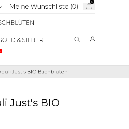
0
Meine Wunschliste (
0
)
d_arrow_down
USCHBLÜTEN
GOLD & SILBER
E
obuli Just's BIO Bachblüten
li Just's BIO