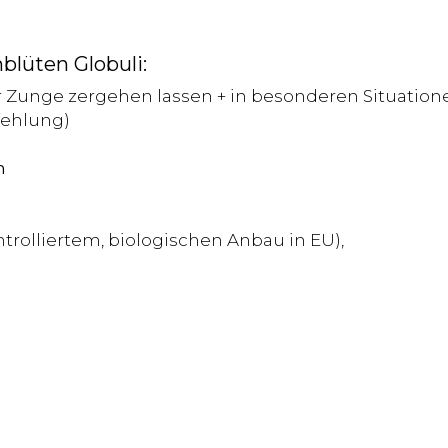
lüten Globuli:
er Zunge zergehen lassen + in besonderen Situation
fehlung)
n
trolliertem, biologischen Anbau in EU),