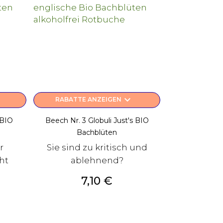
keyboard_arrow_down
RABATTE ANZEIGEN
 BIO
Beech Nr. 3 Globuli Just's BIO
Bachblüten
r
Sie sind zu kritisch und
ht
ablehnend?
Preis
7,10 €