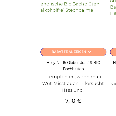
keyboard_arrow_down
RABATTE ANZEIGEN
Holly Nr. 15 Globuli Just´s BIO
H
Bachblüten
... empfohlen, wenn man
Wut, Misstrauen, Eifersucht,
G
Hass und...
Preis
7,10 €