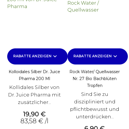
keyboard_arrow_down
keyboard_arrow_down
RABATTE ANZEIGEN
RABATTE ANZEIGEN
Kolloidales Silber Dr. Juice
Rock Water/ Quellwasser
Pharma 200 Ml
Nr. 27 Bio Bachblüten
Tropfen
Kollidales Silber von
Sind Sie zu
Dr. Juice Pharma mit
diszipliniert und
zusätzlicher...
pflichtbewusst und
Preis
19,90 €
unterdrücken...
83,58 € /l
Preis
6,90 €