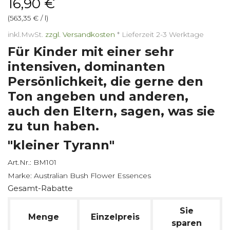
16,90 €
(563,35 € / l)
inkl.MwSt.
zzgl. Versandkosten
*
Lieferzeit 2-3 Werktage
Für Kinder mit einer sehr
intensiven, dominanten
Persönlichkeit, die gerne den
Ton angeben und anderen,
auch den Eltern, sagen, was sie
zu tun haben.
"kleiner Tyrann"
Art.Nr.:
BM101
Marke:
Australian Bush Flower Essences
Gesamt-Rabatte
Sie
Menge
Einzelpreis
sparen