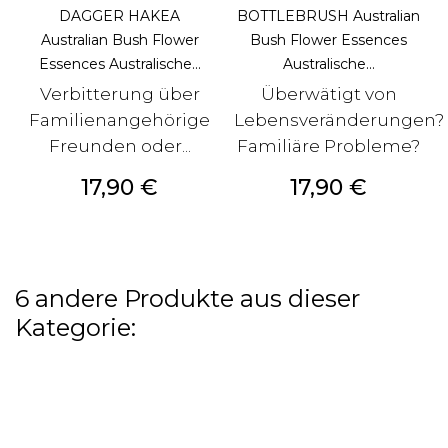
DAGGER HAKEA
BOTTLEBRUSH Australian
Australian Bush Flower
Bush Flower Essences
Essences Australische...
Australische...
Verbitterung über
Überwätigt von
Familienangehörige
Lebensveränderungen?
Freunden oder...
Familiäre Probleme?
Preis
Preis
17,90 €
17,90 €
6 andere Produkte aus dieser
Kategorie: