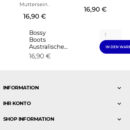
Muttersein...
Preis
16,90 €
Preis
16,90 €
Bossy
Boots
Australische...
IN DEN WA
16,90 €

INFORMATION

IHR KONTO

SHOP INFORMATION