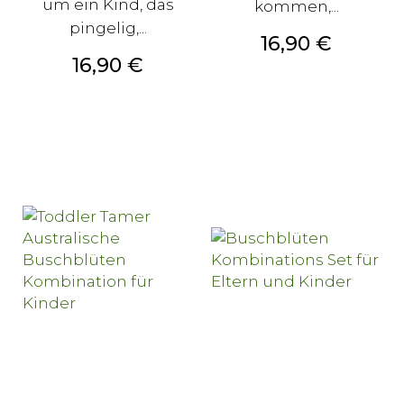
um ein Kind, das
kommen,...
pingelig,...
Preis
16,90 €
Preis
16,90 €