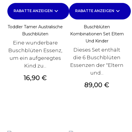
keyboard_arrow_down
keyboard_arrow_down
RABATTE ANZEIGEN
RABATTE ANZEIGEN
Toddler Tamer Australische
Buschblüten
Buschblüten
Kombinationen Set Eltern
Und Kinder
Eine wunderbare
Dieses Set enthält
Buschblüten Essenz,
die 6 Buschblüten
um ein aufgeregtes
Essenzen der "Eltern
Kind zu...
und...
Preis
16,90 €
Preis
89,00 €