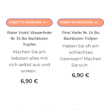
keyboard_arrow_down
keyboard_arrow_down
RABATTE ANZEIGEN
RABATTE ANZEIGEN
Water Violet/ Wasserfeder
Pine/ Kiefer Nr. 24 Bio
Nr. 34 Bio Bachblüten
Bachblüten Trofpen
Tropfen
Haben Sie oft ein
Machen Sie am
schlechtes
liebsten alles mit
Gewissen? Machen
sich selbst aus und
Sie sich...
wirken...
Preis
6,90 €
Preis
6,90 €