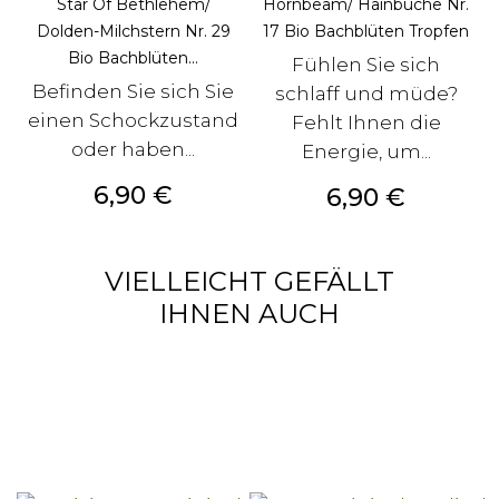
Star Of Bethlehem/
Hornbeam/ Hainbuche Nr.
Dolden-Milchstern Nr. 29
17 Bio Bachblüten Tropfen
Bio Bachblüten...
Fühlen Sie sich
Befinden Sie sich Sie
schlaff und müde?
einen Schockzustand
Fehlt Ihnen die
oder haben...
Energie, um...
Preis
6,90 €
Preis
6,90 €
VIELLEICHT GEFÄLLT
IHNEN AUCH