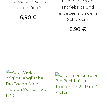
Fühlen Sie sich
sie wollen? Keine
antriebslos und
klaren Ziele?
ergeben sich dem
Preis
6,90 €
Schicksal?
Preis
6,90 €