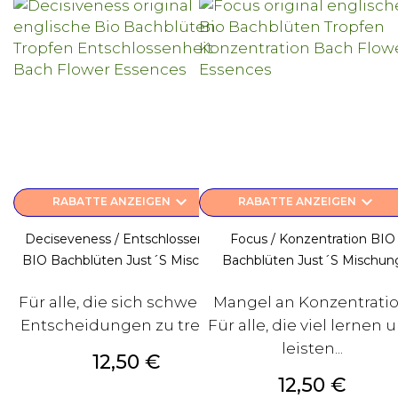
keyboard_arrow_down
keyboard_arrow_down
RABATTE ANZEIGEN
RABATTE ANZEIGEN
Deciseveness / Entschlossenheit
Focus / Konzentration BIO
BIO Bachblüten Just´s Mischung
Bachblüten Just´s Mischun
Für alle, die sich schwer tun
Mangel an Konzentratio
Entscheidungen zu treffen.
Für alle, die viel lernen 
leisten...
Preis
12,50 €
Preis
12,50 €