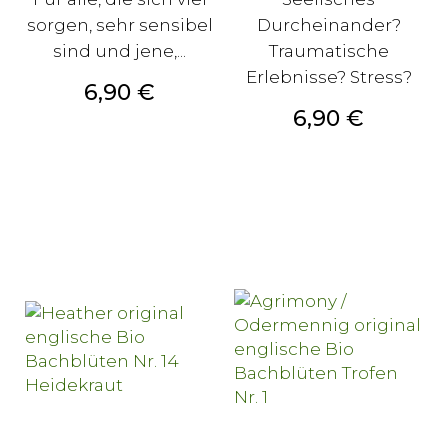
sorgen, sehr sensibel
Durcheinander?
sind und jene,...
Traumatische
Erlebnisse? Stress?
Preis
6,90 €
Preis
6,90 €