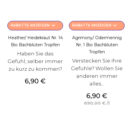
keyboard_arrow_down
keyboard_arrow_down
RABATTE ANZEIGEN
RABATTE ANZEIGEN
Heather/ Heidekraut Nr. 14
Agrimony/ Odermennig
Bio Bachblüten Tropfen
Nr. 1 Bio Bachblüten
Tropfen
Haben Sie das
Verstecken Sie Ihre
Gefühl, selber immer
Gefühle? Wollen Sie
zu kurz zu kommen?
anderen immer
Preis
6,90 €
alles...
Preis
6,90 €
690,00 € /l