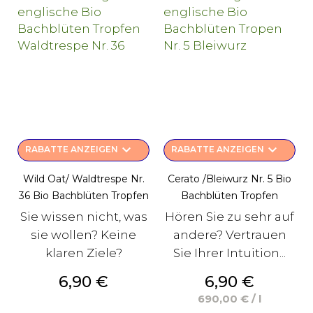
keyboard_arrow_down
keyboard_arrow_down
RABATTE ANZEIGEN
RABATTE ANZEIGEN
Wild Oat/ Waldtrespe Nr.
Cerato /Bleiwurz Nr. 5 Bio
36 Bio Bachblüten Tropfen
Bachblüten Tropfen
Sie wissen nicht, was
Hören Sie zu sehr auf
sie wollen? Keine
andere? Vertrauen
klaren Ziele?
Sie Ihrer Intuition...
Preis
Preis
6,90 €
6,90 €
690,00 € / l