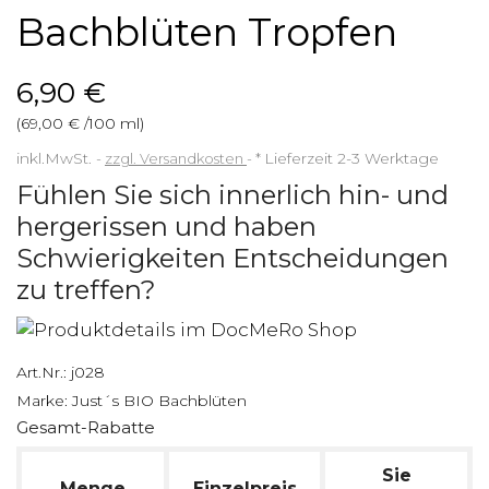
Bachblüten Tropfen
6,90 €
(69,00 € /100 ml)
inkl.MwSt.
zzgl. Versandkosten
*
Lieferzeit 2-3 Werktage
Fühlen Sie sich innerlich hin- und
hergerissen und haben
Schwierigkeiten Entscheidungen
zu treffen?
Art.Nr.:
j028
Marke:
Just´s BIO Bachblüten
Gesamt-Rabatte
Sie
Menge
Einzelpreis