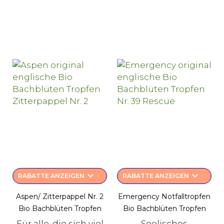
keyboard_arrow_down
keyboard_arrow_down
RABATTE ANZEIGEN
RABATTE ANZEIGEN
Aspen/ Zitterpappel Nr. 2
Emergency Notfalltropfen
Bio Bachblüten Tropfen
Bio Bachblüten Tropfen
Für alle, die sich viel
Seelisches