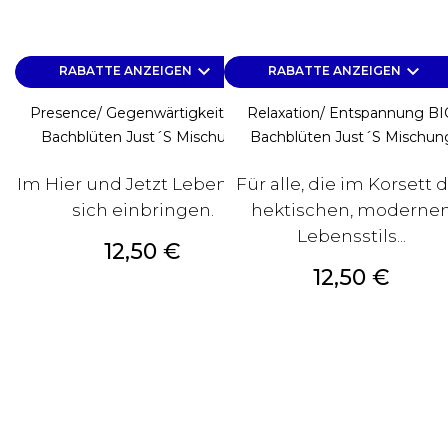
keyboard_arrow_down
keyboard_arrow_down
RABATTE ANZEIGEN
RABATTE ANZEIGEN
Presence/ Gegenwärtigkeit BIO
Relaxation/ Entspannung B
Bachblüten Just´s Mischung
Bachblüten Just´s Mischun
Im Hier und Jetzt Leben und
Für alle, die im Korsett 
sich einbringen.
hektischen, moderne
Lebensstils...
Preis
12,50 €
Preis
12,50 €