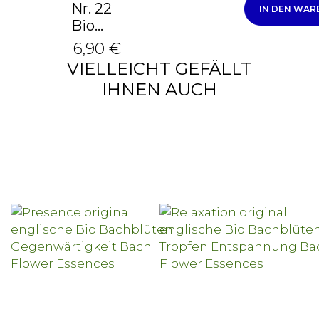
Nr. 22
IN DEN WA
Bio...
6,90 €
VIELLEICHT GEFÄLLT
IHNEN AUCH