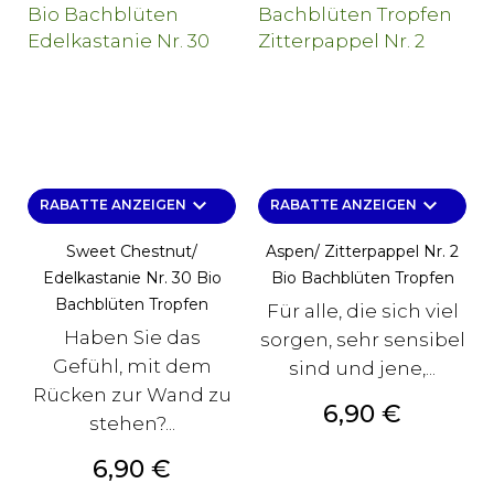
keyboard_arrow_down
keyboard_arrow_down
RABATTE ANZEIGEN
RABATTE ANZEIGEN
Sweet Chestnut/
Aspen/ Zitterpappel Nr. 2
Edelkastanie Nr. 30 Bio
Bio Bachblüten Tropfen
Bachblüten Tropfen
Für alle, die sich viel
Haben Sie das
sorgen, sehr sensibel
Gefühl, mit dem
sind und jene,...
Rücken zur Wand zu
Preis
6,90 €
stehen?...
Preis
6,90 €