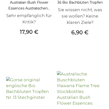
Australian Bush Flower
36 Bio Bachblüten Tropfen
Essences Australischen...
Sie wissen nicht, was
Sehr empfänglich für
sie wollen? Keine
Kritik?
klaren Ziele?
Preis
17,90 €
Preis
6,90 €