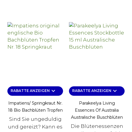
keyboard_arrow_down
keyboard_arrow_down
RABATTE ANZEIGEN
RABATTE ANZEIGEN
Impatiens/ Springkraut Nr.
Parakeelya Living
18 Bio Bachblüten Tropfen
Essences Of Australia
Australische Buschblüten
Sind Sie ungeduldig
Die Blütenessenzen
und gereizt? Kann es