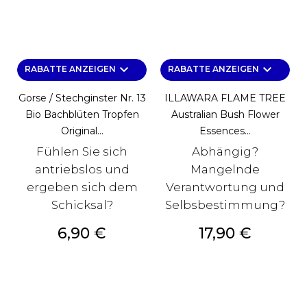
keyboard_arrow_down
keyboard_arrow_down
RABATTE ANZEIGEN
RABATTE ANZEIGEN
Gorse / Stechginster Nr. 13
ILLAWARA FLAME TREE
Bio Bachblüten Tropfen
Australian Bush Flower
Original...
Essences...
Fühlen Sie sich
Abhängig?
antriebslos und
Mangelnde
ergeben sich dem
Verantwortung und
Schicksal?
Selbsbestimmung?
Preis
Preis
6,90 €
17,90 €