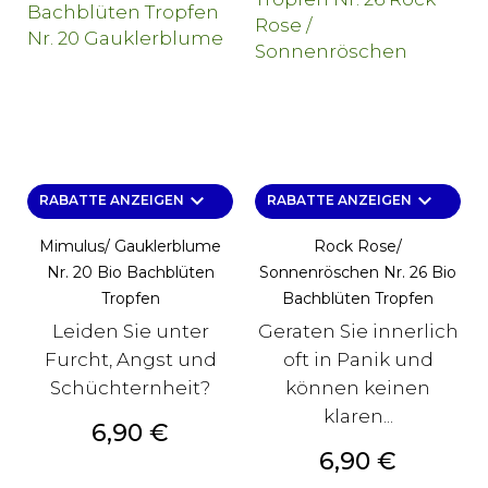
keyboard_arrow_down
keyboard_arrow_down
RABATTE ANZEIGEN
RABATTE ANZEIGEN
Mimulus/ Gauklerblume
Rock Rose/
Nr. 20 Bio Bachblüten
Sonnenröschen Nr. 26 Bio
Tropfen
Bachblüten Tropfen
Leiden Sie unter
Geraten Sie innerlich
Furcht, Angst und
oft in Panik und
Schüchternheit?
können keinen
klaren...
Preis
6,90 €
Preis
6,90 €