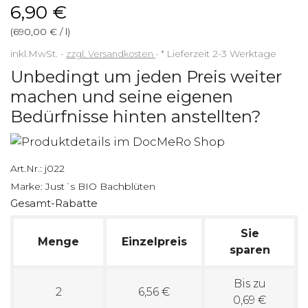
6,90 €
(690,00 € / l)
inkl.MwSt.
zzgl. Versandkosten
*
Lieferzeit 2-3 Werktage
Unbedingt um jeden Preis weiter
machen und seine eigenen
Bedürfnisse hinten anstellten?
Art.Nr.:
j022
Marke:
Just´s BIO Bachblüten
Gesamt-Rabatte
Sie
Menge
Einzelpreis
sparen
Bis zu
2
6,56 €
0,69 €