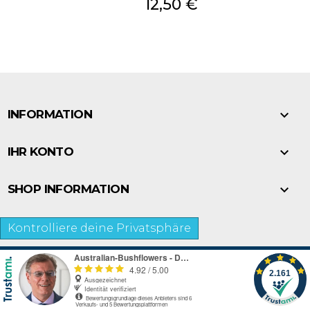
Preis
12,50 €

INFORMATION

IHR KONTO

SHOP INFORMATION
Kontrolliere deine Privatsphäre