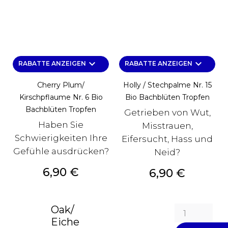
keyboard_arrow_down
keyboard_arrow_down
RABATTE ANZEIGEN
RABATTE ANZEIGEN
Cherry Plum/
Holly / Stechpalme Nr. 15
Kirschpflaume Nr. 6 Bio
Bio Bachblüten Tropfen
Bachblüten Tropfen
Getrieben von Wut,
Haben Sie
Misstrauen,
Schwierigkeiten Ihre
Eifersucht, Hass und
Gefühle ausdrücken?
Neid?
Preis
6,90 €
Preis
6,90 €
Oak/
Eiche