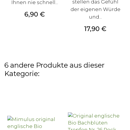
stellen das Gefühl
Ihnen nie schnell...
der eigenen Würde
Preis
6,90 €
und...
Preis
17,90 €
6 andere Produkte aus dieser
Kategorie: