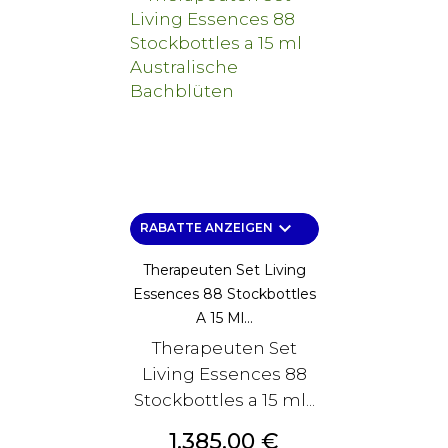
keyboard_arrow_down
RABATTE ANZEIGEN
Therapeuten Set Living
Essences 88 Stockbottles
A 15 Ml...
Therapeuten Set
Living Essences 88
Stockbottles a 15 ml...
Preis
1.385,00 €