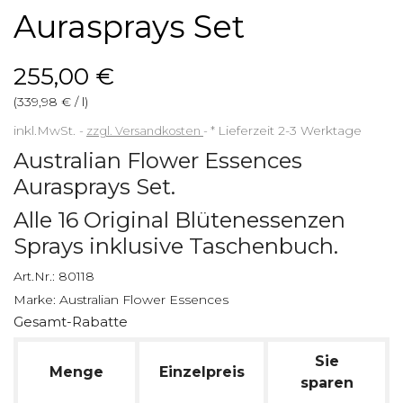
Aurasprays Set
255,00 €
(339,98 € / l)
inkl.MwSt.
zzgl. Versandkosten
*
Lieferzeit 2-3 Werktage
Australian Flower Essences
Aurasprays Set.
Alle 16 Original Blütenessenzen
Sprays inklusive Taschenbuch.
Art.Nr.:
80118
Marke:
Australian Flower Essences
Gesamt-Rabatte
Sie
Menge
Einzelpreis
sparen