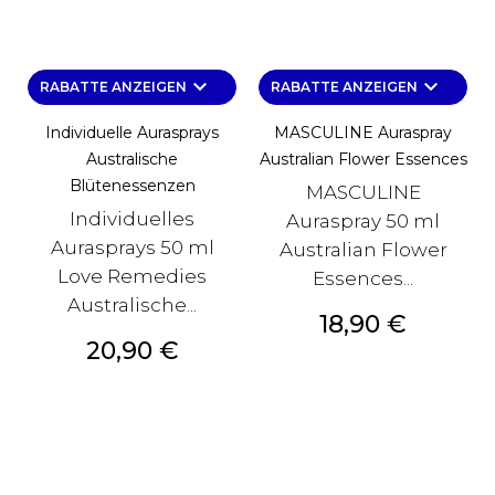
keyboard_arrow_down
keyboard_arrow_down
RABATTE ANZEIGEN
RABATTE ANZEIGEN
Individuelle Aurasprays
MASCULINE Auraspray
Australische
Australian Flower Essences
Blütenessenzen
MASCULINE
Individuelles
Auraspray 50 ml
Aurasprays 50 ml
Australian Flower
Love Remedies
Essences...
Australische...
Preis
18,90 €
Preis
20,90 €