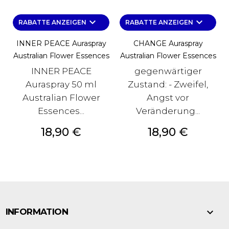
keyboard_arrow_down
keyboard_arrow_down
RABATTE ANZEIGEN
RABATTE ANZEIGEN
INNER PEACE Auraspray
CHANGE Auraspray
Australian Flower Essences
Australian Flower Essences
INNER PEACE
gegenwärtiger
Auraspray 50 ml
Zustand: - Zweifel,
Australian Flower
Angst vor
Essences...
Veränderung...
Preis
Preis
18,90 €
18,90 €

INFORMATION