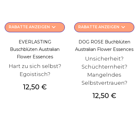
keyboard_arrow_down
keyboard_arrow_down
RABATTE ANZEIGEN
RABATTE ANZEIGEN
EVERLASTING
DOG ROSE Buchblüten
Buschblüten Australian
Australian Flower Essences
Flower Essences
Unsicherheit?
Hart zu sich selbst?
Schüchternheit?
Egoistisch?
Mangelndes
Selbstvertrauen?
Preis
12,50 €
Preis
12,50 €