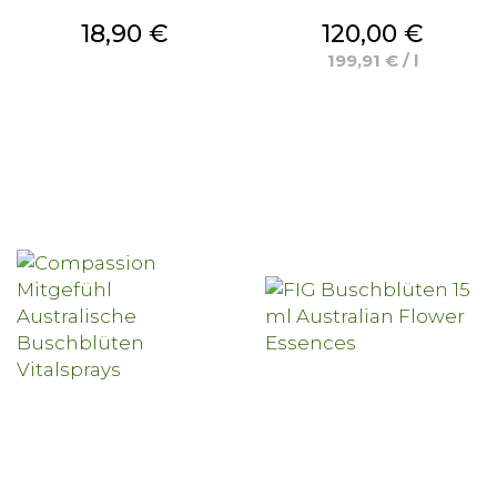
Preis
Preis
18,90 €
120,00 €
199,91 € / l