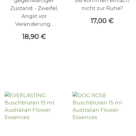
gegenwärtiger
Sie kommen einfach
Zustand: - Zweifel,
nicht zur Ruhe?
Angst vor
Preis
17,00 €
Veränderung...
Preis
18,90 €