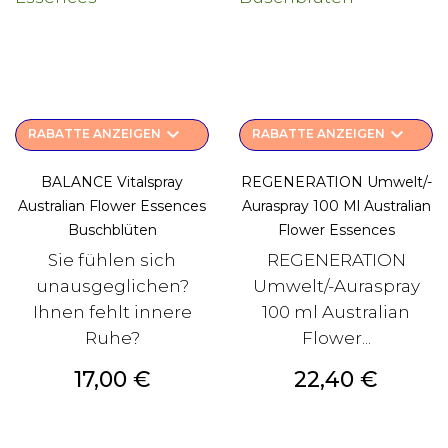
keyboard_arrow_down
keyboard_arrow_down
RABATTE ANZEIGEN
RABATTE ANZEIGEN
BALANCE Vitalspray
REGENERATION Umwelt/-
Australian Flower Essences
Auraspray 100 Ml Australian
Buschblüten
Flower Essences
Sie fühlen sich
REGENERATION
unausgeglichen?
Umwelt/-Auraspray
Ihnen fehlt innere
100 ml Australian
Ruhe?
Flower...
Preis
Preis
17,00 €
22,40 €