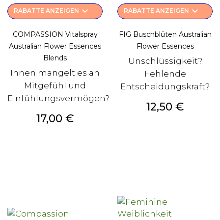
keyboard_arrow_down
keyboard_arrow_down
RABATTE ANZEIGEN
RABATTE ANZEIGEN
COMPASSION Vitalspray
FIG Buschblüten Australian
Australian Flower Essences
Flower Essences
Blends
Unschlüssigkeit?
Ihnen mangelt es an
Fehlende
Mitgefühl und
Entscheidungskraft?
Einfühlungsvermögen?
Preis
12,50 €
Preis
17,00 €