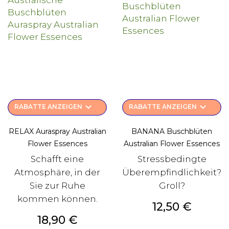
keyboard_arrow_down
keyboard_arrow_down
RABATTE ANZEIGEN
RABATTE ANZEIGEN
RELAX Auraspray Australian
BANANA Buschblüten
Flower Essences
Australian Flower Essences
Schafft eine
Stressbedingte
Atmosphäre, in der
Überempfindlichkeit?
Sie zur Ruhe
Groll?
kommen können.
Preis
12,50 €
Preis
18,90 €