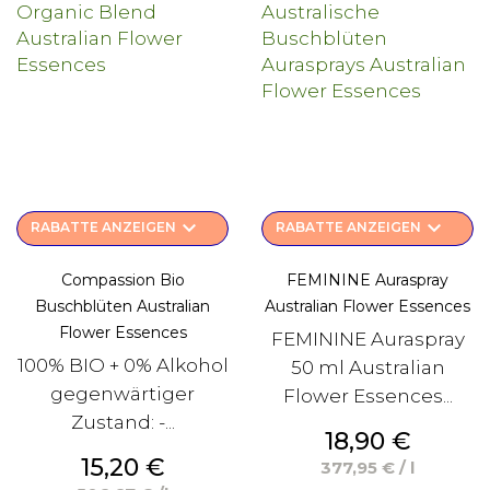
keyboard_arrow_down
keyboard_arrow_down
RABATTE ANZEIGEN
RABATTE ANZEIGEN
Compassion Bio
FEMININE Auraspray
Buschblüten Australian
Australian Flower Essences
Flower Essences
FEMININE Auraspray
100% BIO + 0% Alkohol
50 ml Australian
gegenwärtiger
Flower Essences...
Zustand: -...
Preis
18,90 €
Preis
15,20 €
377,95 € / l