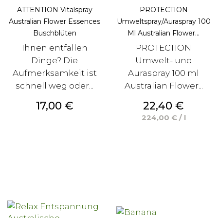
ATTENTION Vitalspray
PROTECTION
Australian Flower Essences
Umweltspray/Auraspray 100
Buschblüten
Ml Australian Flower...
Ihnen entfallen
PROTECTION
Dinge? Die
Umwelt- und
Aufmerksamkeit ist
Auraspray 100 ml
schnell weg oder...
Australian Flower...
Preis
Preis
17,00 €
22,40 €
224,00 € / l