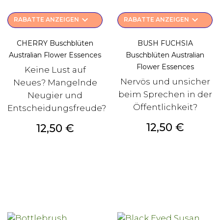
keyboard_arrow_down
keyboard_arrow_down
RABATTE ANZEIGEN
RABATTE ANZEIGEN
CHERRY Buschblüten
BUSH FUCHSIA
Australian Flower Essences
Buschblüten Australian
Flower Essences
Keine Lust auf
Nervös und unsicher
Neues? Mangelnde
beim Sprechen in der
Neugier und
Öffentlichkeit?
Entscheidungsfreude?
Preis
12,50 €
Preis
12,50 €