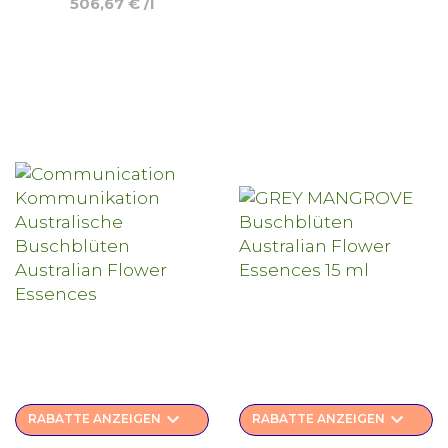
506,67 € /l
keyboard_arrow_down
keyboard_arrow_down
RABATTE ANZEIGEN
RABATTE ANZEIGEN