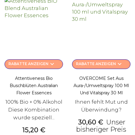
keyboard_arrow_down
keyboard_arrow_down
RABATTE ANZEIGEN
RABATTE ANZEIGEN
Attentiveness Bio
OVERCOME Set Aus
Buschblüten Australian
Aura-/Umweltspray 100 Ml
Flower Essences
Und Vitalspray 30 Ml
100% Bio + 0% Alkohol
Ihnen fehlt Mut und
Diese Kombination
Überwindung?
wurde speziell...
Preis
30,60 €
Unser
Al
bisheriger Preis
Preis
15,20 €