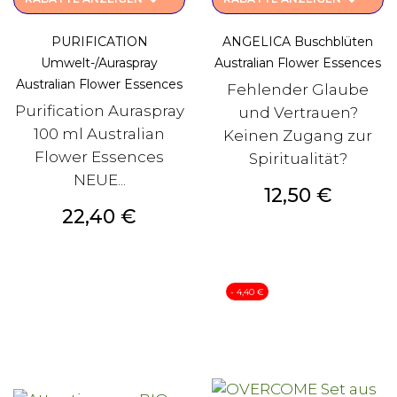
keyboard_arrow_down
keyboard_arrow_down
PURIFICATION
ANGELICA Buschblüten
Umwelt-/Auraspray
Australian Flower Essences
Australian Flower Essences
Fehlender Glaube
Purification Auraspray
und Vertrauen?
100 ml Australian
Keinen Zugang zur
Flower Essences
Spiritualität?
NEUE...
Preis
12,50 €
Preis
22,40 €
- 4,40 €