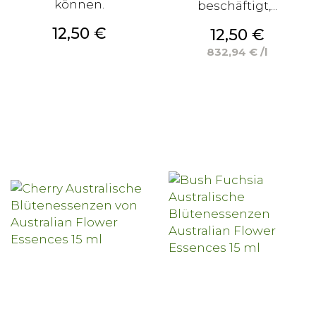
können.
beschäftigt,...
Preis
12,50 €
Preis
12,50 €
832,94 € /l