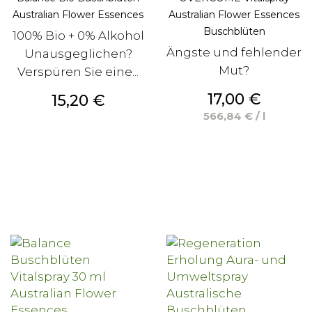
Australian Flower Essences
Australian Flower Essences
Buschblüten
100% Bio + 0% Alkohol
Ängste und fehlender
Unausgeglichen?
Mut?
Verspüren Sie eine...
Preis
17,00 €
Preis
15,20 €
566,84 € / l