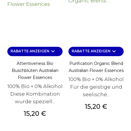
keyboard_arrow_down
keyboard_arrow_down
RABATTE ANZEIGEN
RABATTE ANZEIGEN
Attentiveness Bio
Purification Organic Blend
Buschblüten Australian
Australian Flower Essences
Flower Essences
100% Bio + 0% Alkohol
100% Bio + 0% Alkohol
Für die geistige und
Diese Kombination
seelische...
wurde speziell...
Preis
15,20 €
Preis
15,20 €