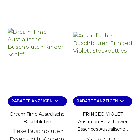
keyboard_arrow_down
keyboard_arrow_down
RABATTE ANZEIGEN
RABATTE ANZEIGEN
Dream Time Australische
FRINGED VIOLET
Buschblüten
Australian Bush Flower
Essences Australische...
Diese Buschblüten
Mangelnder
Essenz hilft Kindern,