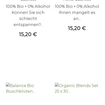
100% Bio + 0% Alkohol
100% Bio + 0% Alkohol
Können Sie sich
Ihnen mangelt es
schlecht
an...
entspannen?...
Preis
15,20 €
Preis
15,20 €