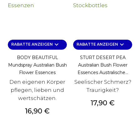
keyboard_arrow_down
keyboard_arrow_down
RABATTE ANZEIGEN
RABATTE ANZEIGEN
BODY BEAUTIFUL
STURT DESERT PEA
Mundspray Australian Bush
Australian Bush Flower
Flower Essences
Essences Australische...
Den eigenen Körper
Seelischer Schmerz?
pflegen, lieben und
Traurigkeit?
wertschätzen.
Preis
17,90 €
Preis
16,90 €