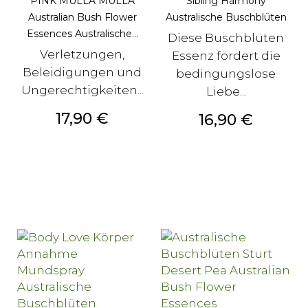
PINK MULLA MULLA
Sibling Harmony
Australian Bush Flower
Australische Buschblüten
Essences Australische...
Diese Buschblüten
Verletzungen,
Essenz fördert die
Beleidigungen und
bedingungslose
Ungerechtigkeiten...
Liebe...
Preis
17,90 €
Preis
16,90 €