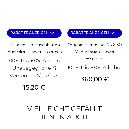
keyboard_arrow_down
keyboard_arrow_down
RABATTE ANZEIGEN
RABATTE ANZEIGEN
Balance Bio Buschblüten
Organic Blends Set 25 X 30
Australian Flower Essences
Ml Australian Flower
Essences
100% Bio + 0% Alkohol
100% Bio + 0% Alkohol
Unausgeglichen?
Verspüren Sie eine...
Preis
360,00 €
Preis
15,20 €
VIELLEICHT GEFÄLLT
IHNEN AUCH