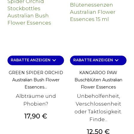
keyboard_arrow_down
keyboard_arrow_down
RABATTE ANZEIGEN
RABATTE ANZEIGEN
GREEN SPIDER ORCHID
KANGAROO PAW
Australian Bush Flower
Buschblüten Australian
Essences...
Flower Essences
Albträume und
Unbeholfenheit,
Phobien?
Verschlossenheit
oder Taktlosigkeit.
Preis
17,90 €
Finde...
Preis
12,50 €