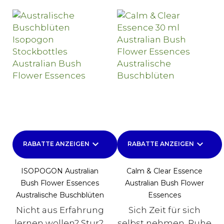
keyboard_arrow_down
keyboard_arrow_down
RABATTE ANZEIGEN
RABATTE ANZEIGEN
ISOPOGON Australian
Calm & Clear Essence
Bush Flower Essences
Australian Bush Flower
Australische Buschblüten
Essences
Nicht aus Erfahrung
Sich Zeit für sich
lernen wollen? Stur?
selbst nehmen, Ruhe