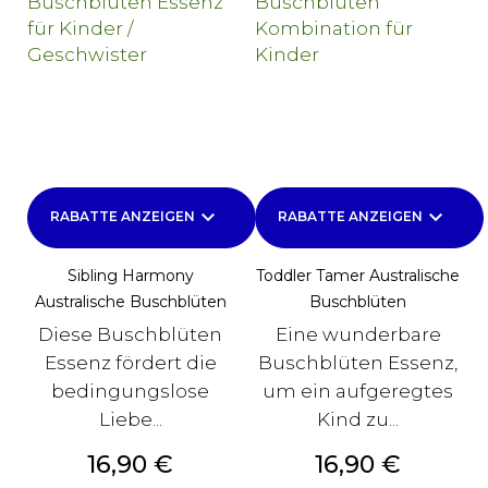
keyboard_arrow_down
keyboard_arrow_down
RABATTE ANZEIGEN
RABATTE ANZEIGEN
Sibling Harmony
Toddler Tamer Australische
Australische Buschblüten
Buschblüten
Diese Buschblüten
Eine wunderbare
Essenz fördert die
Buschblüten Essenz,
bedingungslose
um ein aufgeregtes
Liebe...
Kind zu...
Preis
Preis
16,90 €
16,90 €