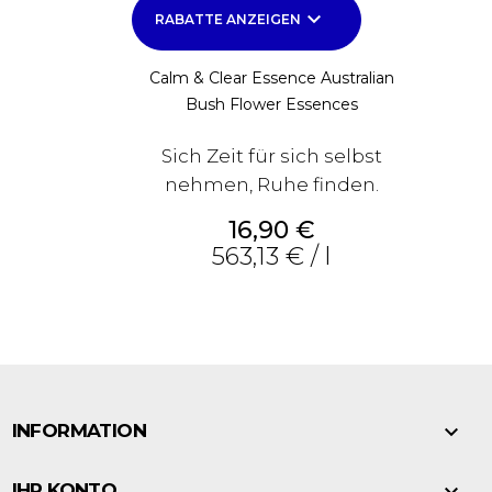
keyboard_arrow_down
RABATTE ANZEIGEN
Calm & Clear Essence Australian
Bush Flower Essences
Sich Zeit für sich selbst
nehmen, Ruhe finden.
Preis
16,90 €
563,13 € / l

INFORMATION

IHR KONTO