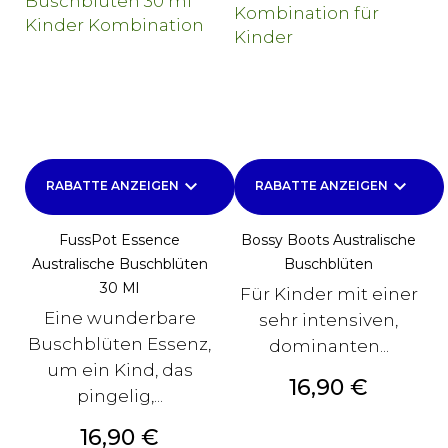
keyboard_arrow_down
keyboard_arrow_down
RABATTE ANZEIGEN
RABATTE ANZEIGEN
FussPot Essence
Bossy Boots Australische
Australische Buschblüten
Buschblüten
30 Ml
Für Kinder mit einer
Eine wunderbare
sehr intensiven,
Buschblüten Essenz,
dominanten...
um ein Kind, das
Preis
16,90 €
pingelig,...
Preis
16,90 €