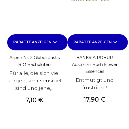
keyboard_arrow_down
keyboard_arrow_down
RABATTE ANZEIGEN
RABATTE ANZEIGEN
Aspen Nr. 2 Globuli Just's
BANKSIA ROBUR
BIO Bachblüten
Australian Bush Flower
Essences
Für alle, die sich viel
Entmutigt und
sorgen, sehr sensibel
frustriert?
sind und jene,...
Preis
17,90 €
Preis
7,10 €