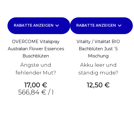
keyboard_arrow_down
keyboard_arrow_down
RABATTE ANZEIGEN
RABATTE ANZEIGEN
OVERCOME Vitalspray
Vitality / Vitalität BIO
Australian Flower Essences
Bachblüten Just´s
Buschblüten
Mischung
Ängste und
Akku leer und
fehlender Mut?
ständig müde?
Preis
Preis
17,00 €
12,50 €
566,84 € / l