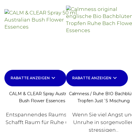
keyboard_arrow_down
keyboard_arrow_down
RABATTE ANZEIGEN
RABATTE ANZEIGEN
CALM & CLEAR Spray Australian
Calmness / Ruhe BIO Bachblü
Bush Flower Essences
Tropfen Just´s Mischung
Entspannendes Raumspray.
Wenn Sie viel Angst u
Schafft Raum für Ruhe und...
Unruhe in sorgenvolle
stressigen...