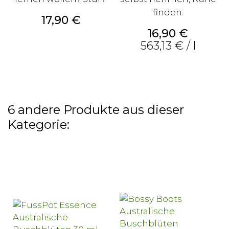
finden.
Preis
17,90 €
Preis
16,90 €
563,13 € / l
6 andere Produkte aus dieser
Kategorie: