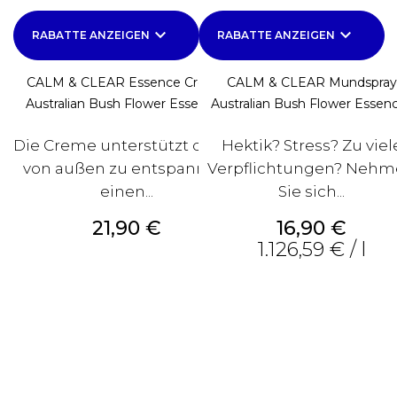
keyboard_arrow_down
keyboard_arrow_down
RABATTE ANZEIGEN
RABATTE ANZEIGEN
CALM & CLEAR Essence Cream
CALM & CLEAR Mundspray
Australian Bush Flower Essences
Australian Bush Flower Essen
Die Creme unterstützt dabei,
Hektik? Stress? Zu viel
von außen zu entspannen,
Verpflichtungen? Neh
einen...
Sie sich...
Preis
Preis
21,90 €
16,90 €
1.126,59 € / l