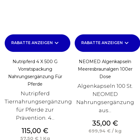
keyboard_arrow_down
keyboard_arrow_down
RABATTE ANZEIGEN
RABATTE ANZEIGEN
Nutripferd 4 X 500 G
NEOMED Algenkapseln
Vorratspackung
Meeresbraunalgen 100er
Nahrungsergänzung Für
Dose
Pferde
Algenkapseln 100 St.
Nutripferd
NEOMED
Tiernahrungsergänzung
Nahrungsergänzung
für Pferde zur
aus...
Prävention. 4...
Preis
35,00 €
Preis
115,00 €
699,94 € / kg
57,50 € 1 Kg