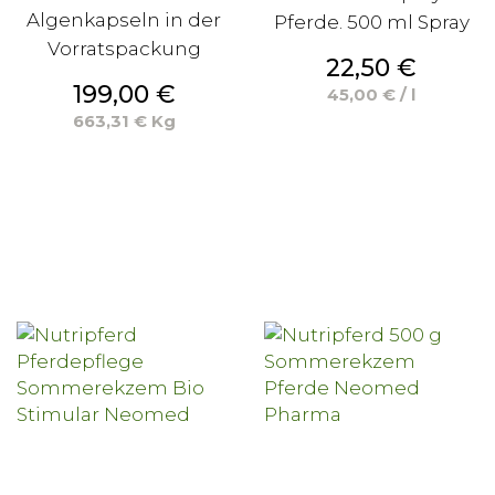
Algenkapseln in der
Pferde. 500 ml Spray
Vorratspackung
Preis
22,50 €
Preis
199,00 €
45,00 € / l
663,31 € Kg