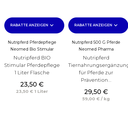
keyboard_arrow_down
keyboard_arrow_down
RABATTE ANZEIGEN
RABATTE ANZEIGEN
Nutripferd Pferdepflege
Nutripferd 500 G Pferde
Neomed Bio Stimular
Neomed Pharma
Nutripferd BIO
Nutripferd
Stimular Pferdepflege
Tiernahrungsergänzun
1 Liter Flasche
für Pferde zur
Prävention....
Preis
23,50 €
Preis
29,50 €
23,50 € 1 Liter
59,00 € / kg