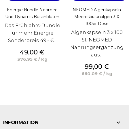
Energie Bundle Neomed
NEOMED Algenkapseln
Und Dynamis Buschblüten
Meeresbraunalgen 3 X
100er Dose
Das Frühjahrs-Bundle
Algenkapseln 3 x 100
für mehr Energie.
St. NEOMED
Sonderpreis 49,- €...
Nahrungsergänzung
Preis
49,00 €
aus...
376,95 € / Kg
Preis
99,00 €
660,09 € / kg

INFORMATION