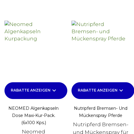
keyboard_arrow_down
keyboard_arrow_down
RABATTE ANZEIGEN
RABATTE ANZEIGEN
NEOMED Algenkapseln
Nutripferd Bremsen- Und
Dose Maxi-Kur-Pack.
Mückenspray Pferde
(6x100 Kps.)
Nutripferd Bremsen-
Neomed
und Mückenspray für