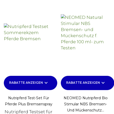
keyboard_arrow_down
keyboard_arrow_down
RABATTE ANZEIGEN
RABATTE ANZEIGEN
Nutripferd Test-Set Für
NEOMED Nutripferd Bio
Pferde Plus Bremsenspray
Stimular NBS Bremsen-
Und Mückenschutz...
Nutripferd Testset für