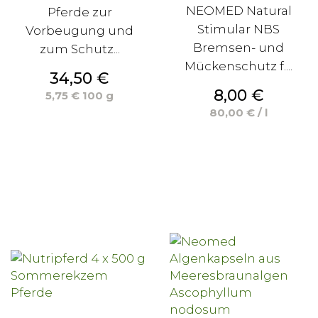
NEOMED Natural
Pferde zur
Stimular NBS
Vorbeugung und
Bremsen- und
zum Schutz...
Mückenschutz f....
Preis
34,50 €
Preis
8,00 €
5,75 € 100 g
80,00 € / l