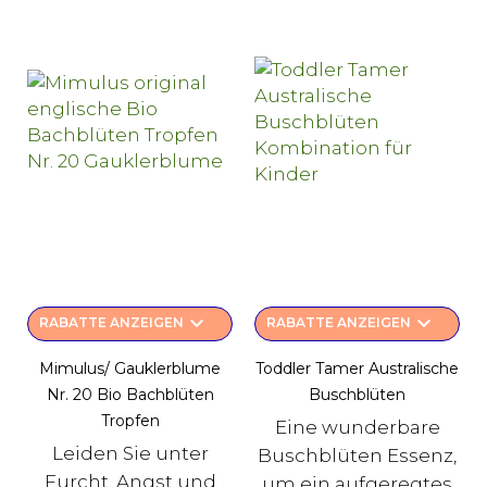
keyboard_arrow_down
keyboard_arrow_down
RABATTE ANZEIGEN
RABATTE ANZEIGEN
Mimulus/ Gauklerblume
Toddler Tamer Australische
Nr. 20 Bio Bachblüten
Buschblüten
Tropfen
Eine wunderbare
Leiden Sie unter
Buschblüten Essenz,
Furcht, Angst und
um ein aufgeregtes