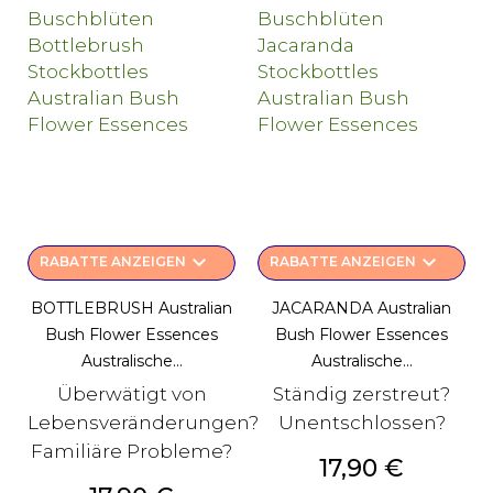
keyboard_arrow_down
keyboard_arrow_down
RABATTE ANZEIGEN
RABATTE ANZEIGEN
BOTTLEBRUSH Australian
JACARANDA Australian
Bush Flower Essences
Bush Flower Essences
Australische...
Australische...
Überwätigt von
Ständig zerstreut?
Lebensveränderungen?
Unentschlossen?
Familiäre Probleme?
Preis
17,90 €