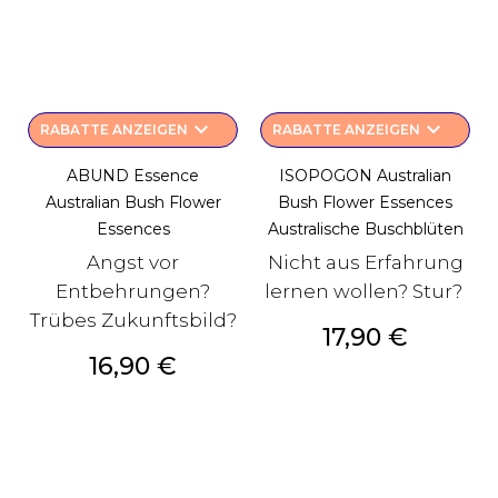
keyboard_arrow_down
keyboard_arrow_down
RABATTE ANZEIGEN
RABATTE ANZEIGEN
ABUND Essence
ISOPOGON Australian
Australian Bush Flower
Bush Flower Essences
Essences
Australische Buschblüten
Angst vor
Nicht aus Erfahrung
Entbehrungen?
lernen wollen? Stur?
Trübes Zukunftsbild?
Preis
17,90 €
Preis
16,90 €