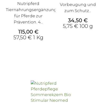
Nutripferd
Vorbeugung und
Tiernahrungsergänzung
zum Schutz...
für Pferde zur
Preis
34,50 €
Prävention. 4...
5,75 € 100 g
Preis
115,00 €
57,50 € 1 Kg