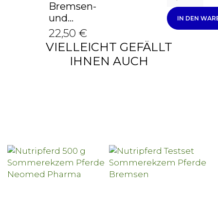
Bremsen-
und...
IN DEN WA
22,50 €
VIELLEICHT GEFÄLLT
IHNEN AUCH