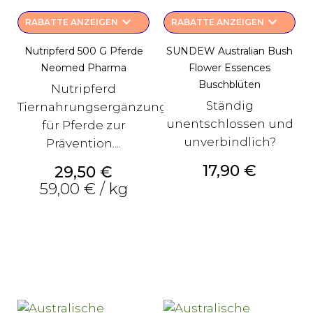
keyboard_arrow_down
keyboard_arrow_down
RABATTE ANZEIGEN
RABATTE ANZEIGEN
Nutripferd 500 G Pferde
SUNDEW Australian Bush
Neomed Pharma
Flower Essences
Buschblüten
Nutripferd
Ständig
Tiernahrungsergänzung
unentschlossen und
für Pferde zur
unverbindlich?
Prävention....
Preis
17,90 €
Preis
29,50 €
59,00 € / kg