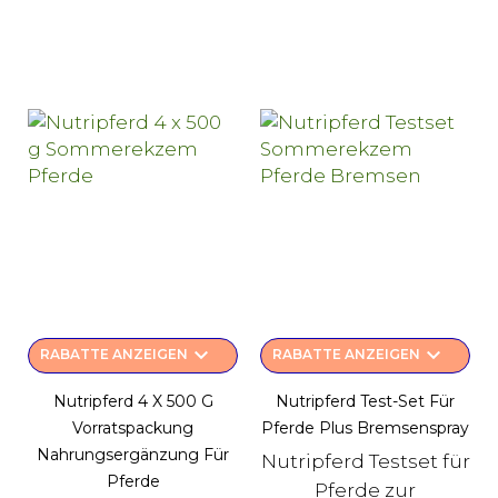
keyboard_arrow_down
keyboard_arrow_down
RABATTE ANZEIGEN
RABATTE ANZEIGEN
Nutripferd 4 X 500 G
Nutripferd Test-Set Für
Vorratspackung
Pferde Plus Bremsenspray
Nahrungsergänzung Für
Nutripferd Testset für
Pferde
Pferde zur