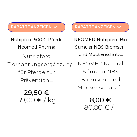
keyboard_arrow_down
keyboard_arrow_down
RABATTE ANZEIGEN
RABATTE ANZEIGEN
Nutripferd 500 G Pferde
NEOMED Nutripferd Bio
Neomed Pharma
Stimular NBS Bremsen-
Und Mückenschutz...
Nutripferd
NEOMED Natural
Tiernahrungsergänzung
Stimular NBS
für Pferde zur
Bremsen- und
Prävention....
Mückenschutz f....
Preis
29,50 €
Preis
59,00 € / kg
8,00 €
80,00 € / l