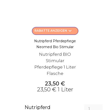
keyboard_arrow_down
RABATTE ANZEIGEN
Nutripferd Pferdepflege
Neomed Bio Stimular
Nutripferd BIO
Stimular
Pferdepflege 1 Liter
Flasche
Preis
23,50 €
23,50 € 1 Liter
Nutripferd