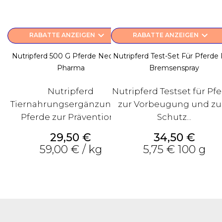
keyboard_arrow_down
keyboard_arrow_down
RABATTE ANZEIGEN
RABATTE ANZEIGEN
Nutripferd 500 G Pferde Neomed
Nutripferd Test-Set Für Pferde 
Pharma
Bremsenspray
Nutripferd
Nutripferd Testset für Pf
Tiernahrungsergänzung für
zur Vorbeugung und z
Pferde zur Prävention....
Schutz...
Preis
Preis
29,50 €
34,50 €
59,00 € / kg
5,75 € 100 g