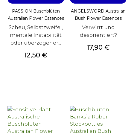
PASSION Buschblüten
ANGELSWORD Australian
Australian Flower Essences
Bush Flower Essences
Scheu, Selbstzweifel,
Verwirrt und
mentale Instabilität
desorientiert?
oder überzogener...
Preis
17,90 €
Preis
12,50 €