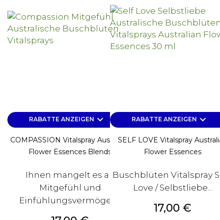
keyboard_arrow_down
keyboard_arrow_down
RABATTE ANZEIGEN
RABATTE ANZEIGEN
COMPASSION Vitalspray Australian
SELF LOVE Vitalspray Austral
Flower Essences Blends
Flower Essences
Ihnen mangelt es an
Buschblüten Vitalspray S
Mitgefühl und
Love / Selbstliebe...
Einfühlungsvermögen?
Preis
17,00 €