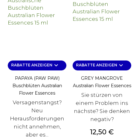
keyboard_arrow_down
keyboard_arrow_down
RABATTE ANZEIGEN
RABATTE ANZEIGEN
PAPAYA (PAW PAW)
GREY MANGROVE
Buschblüten Australian
Australian Flower Essences
Flower Essences
Sie stürzen von
Versagenstangst?
einem Problem ins
Neu
nächste? Sie denken
Herausforderungen
negativ?
nicht annehmen,
Preis
12,50 €
aber es...