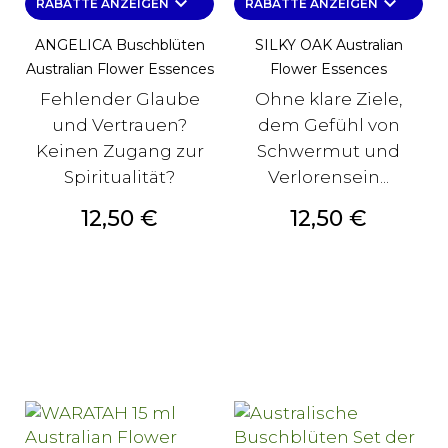
keyboard_arrow_down
keyboard_arrow_down
RABATTE ANZEIGEN
RABATTE ANZEIGEN
ANGELICA Buschblüten
SILKY OAK Australian
Australian Flower Essences
Flower Essences
Fehlender Glaube
Ohne klare Ziele,
und Vertrauen?
dem Gefühl von
Keinen Zugang zur
Schwermut und
Spiritualität?
Verlorensein...
Preis
Preis
12,50 €
12,50 €