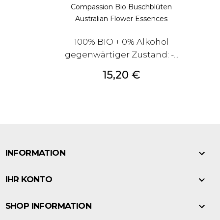
Compassion Bio Buschblüten
Australian Flower Essences
100% BIO + 0% Alkohol
gegenwärtiger Zustand: -...
Preis
15,20 €

INFORMATION

IHR KONTO

SHOP INFORMATION