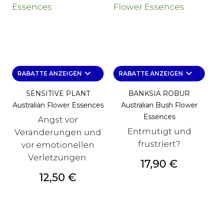
keyboard_arrow_down
keyboard_arrow_down
RABATTE ANZEIGEN
RABATTE ANZEIGEN
SENSITIVE PLANT
BANKSIA ROBUR
Australian Flower Essences
Australian Bush Flower
Essences
Angst vor
Entmutigt und
Veränderungen und
frustriert?
vor emotionellen
Verletzungen.
Preis
17,90 €
Preis
12,50 €