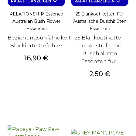
keyboard_arrow_down
keyboard_arrow_down
RABATTE ANZEIGEN
RABATTE ANZEIGEN
RELATIONSHIP Essence
25 Blankoetiketten Für
Australian Bush Flower
Australische Buschblüten
Essences
Essenzen
Beziehungsunfähigkeit?
25 Blankoetiketten
Blockierte Gefühle?
der Australische
Buschblüten
Preis
16,90 €
Essenzen für...
Preis
2,50 €