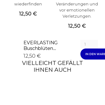
wiederfinden
Veränderungen und
vor emotionellen
Preis
12,50 €
Verletzungen.
Preis
12,50 €
EVERLASTING
Buschblüten...
IN DEN WA
12,50 €
VIELLEICHT GEFÄLLT
IHNEN AUCH