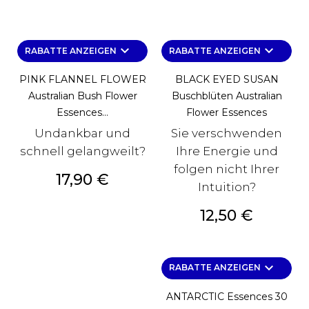
keyboard_arrow_down
keyboard_arrow_down
RABATTE ANZEIGEN
RABATTE ANZEIGEN
PINK FLANNEL FLOWER
BLACK EYED SUSAN
Australian Bush Flower
Buschblüten Australian
Essences...
Flower Essences
Undankbar und
Sie verschwenden
schnell gelangweilt?
Ihre Energie und
folgen nicht Ihrer
Preis
17,90 €
Intuition?
Preis
12,50 €
keyboard_arrow_down
RABATTE ANZEIGEN
ANTARCTIC Essences 30