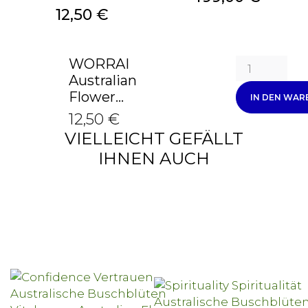
Preis
12,50 €
WORRAI
Australian
Flower...
IN DEN WA
12,50 €
VIELLEICHT GEFÄLLT
IHNEN AUCH