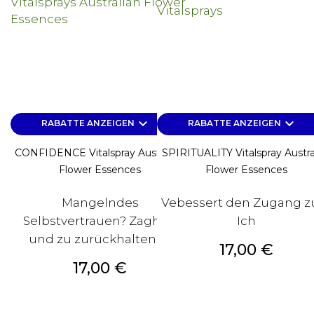
keyboard_arrow_down
keyboard_arrow_down
RABATTE ANZEIGEN
RABATTE ANZEIGEN
CONFIDENCE Vitalspray Australian
SPIRITUALITY Vitalspray Austra
Flower Essences
Flower Essences
Mangelndes
Vebessert den Zugang 
Selbstvertrauen? Zaghaft
Ich
und zu zurückhaltend?
Preis
17,00 €
Preis
17,00 €