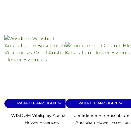
keyboard_arrow_down
keyboard_arrow_down
RABATTE ANZEIGEN
RABATTE ANZEIGEN
WISDOM Vitalspray Australian
Confidence Bio Buschblüte
Flower Essences
Australian Flower Essences