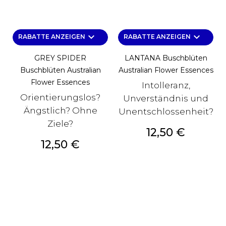
keyboard_arrow_down
keyboard_arrow_down
RABATTE ANZEIGEN
RABATTE ANZEIGEN
GREY SPIDER
LANTANA Buschblüten
Buschblüten Australian
Australian Flower Essences
Flower Essences
Intolleranz,
Orientierungslos?
Unverständnis und
Ängstlich? Ohne
Unentschlossenheit?
Ziele?
Preis
12,50 €
Preis
12,50 €