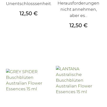
Herausforderungen
Unentschlosssenheit.
nicht annehmen,
Preis
12,50 €
aber es...
Preis
12,50 €