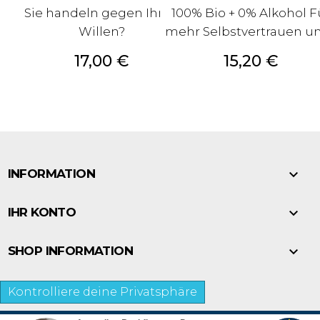
Sie handeln gegen Ihren
100% Bio + 0% Alkohol F
Willen?
mehr Selbstvertrauen und
Preis
Preis
17,00 €
15,20 €

INFORMATION

IHR KONTO

SHOP INFORMATION
Kontrolliere deine Privatsphäre