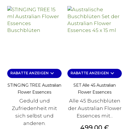
keyboard_arrow_down
keyboard_arrow_down
RABATTE ANZEIGEN
RABATTE ANZEIGEN
STINGING TREE Australian
SET Alle 45 Australian
Flower Essences
Flower Essences
Geduld und
Alle 45 Buschblüten
Zufriedenheit mit
der Australian Flower
sich selbst und
Essences mit...
anderen.
Preis
499,00 €