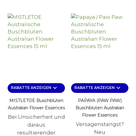
keyboard_arrow_down
keyboard_arrow_down
RABATTE ANZEIGEN
RABATTE ANZEIGEN
MISTLETOE Buschblüten
PAPAYA (PAW PAW)
Australian Flower Essences
Buschblüten Australian
Flower Essences
Bei Unsicherheit und
Versagenstangst?
daraus
Neu
resultierender