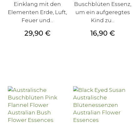
Einklang mit den
Buschblüten Essenz,
Elementen Erde, Luft,
um ein aufgeregtes
Feuer und...
Kind zu...
Preis
Preis
29,90 €
16,90 €