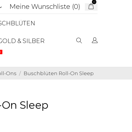
0
Meine Wunschliste (
0
)
d_arrow_down
USCHBLÜTEN
GOLD & SILBER
E
ll-Ons
Buschblüten Roll-On Sleep
-On Sleep