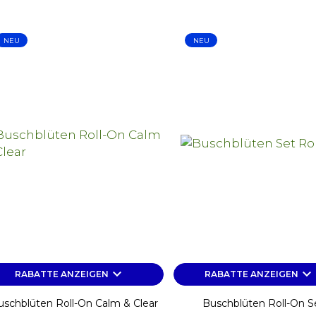
NEU
NEU
keyboard_arrow_down
keyboard_arrow_down
RABATTE ANZEIGEN
RABATTE ANZEIGEN
uschblüten Roll-On Calm & Clear
Buschblüten Roll-On S