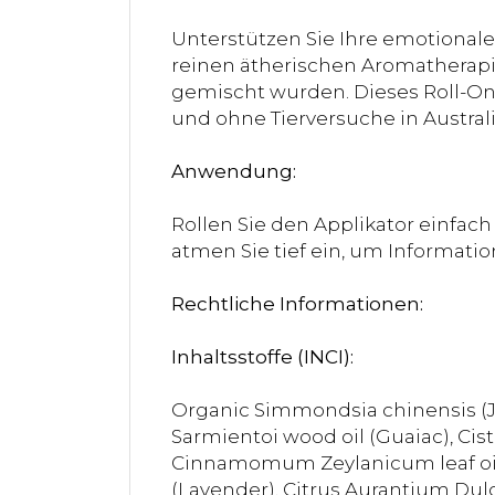
Unterstützen Sie Ihre emotional
reinen ätherischen Aromatherapi
gemischt wurden. Dieses Roll-On 
und ohne Tierversuche in Australi
Anwendung:
Rollen Sie den Applikator einfac
atmen Sie tief ein, um Informatio
Rechtliche Informationen:
Inhaltsstoffe (INCI):
Organic Simmondsia chinensis (Jo
Sarmientoi wood oil (Guaiac), Cist
Cinnamomum Zeylanicum leaf oil (C
(Lavender), Citrus Aurantium Dulci