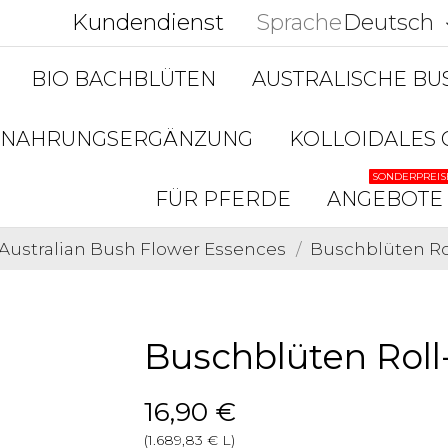
Kundendienst
Sprache
Deutsch
keyboar
BIO BACHBLÜTEN
AUSTRALISCHE B
NAHRUNGSERGÄNZUNG
KOLLOIDALES 
SONDERPREIS
FÜR PFERDE
ANGEBOTE
Australian Bush Flower Essences
Buschblüten Ro
Buschblüten Roll
16,90 €
(1.689,83 € L)