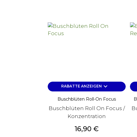
keyboard_arrow_down
RABATTE ANZEIGEN
Buschblüten Roll-On Focus
B
Buschblüten Roll On Focus /
Bu
Konzentration
Preis
16,90 €