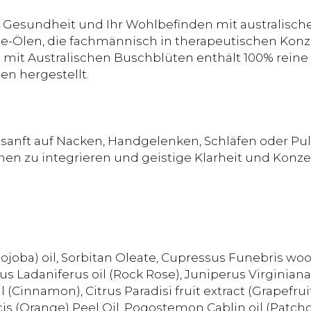
e Gesundheit und Ihr Wohlbefinden mit australis
e-Ölen, die fachmännisch in therapeutischen Konze
mit Australischen Buschblüten enthält 100% reine ät
en hergestellt.
h sanft auf Nacken, Handgelenken, Schläfen oder P
nen zu integrieren und geistige Klarheit und Konze
joba) oil, Sorbitan Oleate, Cupressus Funebris woo
us Ladaniferus oil (Rock Rose), Juniperus Virginiana
innamon), Citrus Paradisi fruit extract (Grapefruit
s (Orange) Peel Oil, Pogostemon Cablin oil (Patchoul