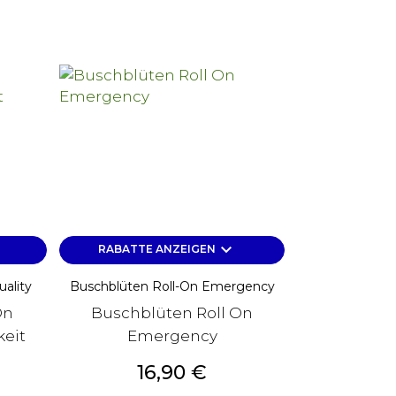
keyboard_arrow_down
RABATTE ANZEIGEN
ality
Buschblüten Roll-On Emergency
On
Buschblüten Roll On
keit
Emergency
Preis
16,90 €