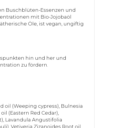
chen Buschblüten-Essenzen und
ntrationen mit Bio-Jojobaöl
herische Öle, ist vegan, ungiftig
ulspunkten hin und her und
ntration zu fördern.
d oil (Weeping cypress), Bulnesia
 oil (Eastern Red Cedar),
), Lavandula Angustifolia
i), Vetiveria Zizanoides Root oil