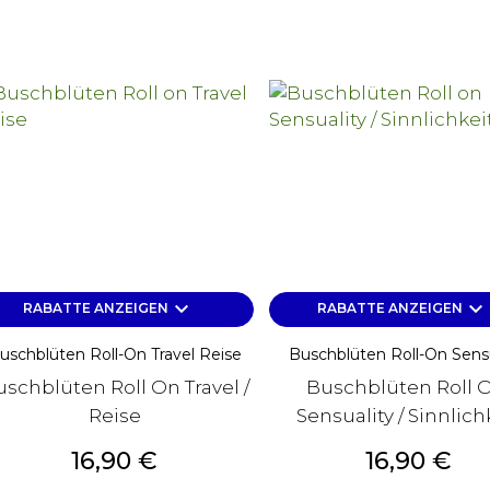
keyboard_arrow_down
keyboard_arrow_down
RABATTE ANZEIGEN
RABATTE ANZEIGEN
uschblüten Roll-On Travel Reise
Buschblüten Roll-On Sensu
schblüten Roll On Travel /
Buschblüten Roll 
Reise
Sensuality / Sinnlich
Preis
Preis
16,90 €
16,90 €