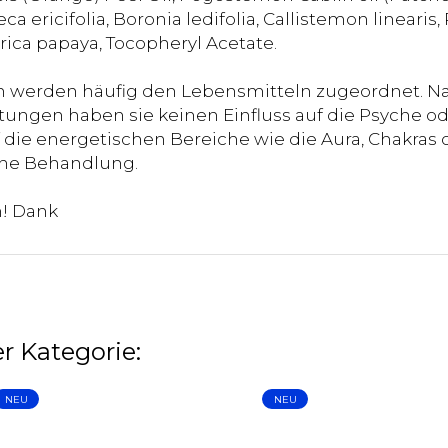
eca ericifolia, Boronia ledifolia, Callistemon linearis
rica papaya, Tocopheryl Acetate.
 werden häufig den Lebensmitteln zugeordnet. Na
ungen haben sie keinen Einfluss auf die Psyche od
die energetischen Bereiche wie die Aura, Chakras o
sche Behandlung.
n! Dank
r Kategorie:
NEU
NEU