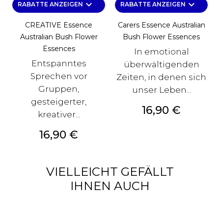
keyboard_arrow_down
keyboard_arrow_down
RABATTE ANZEIGEN
RABATTE ANZEIGEN
CREATIVE Essence
Carers Essence Australian
Australian Bush Flower
Bush Flower Essences
Essences
In emotional
Entspanntes
überwältigenden
Sprechen vor
Zeiten, in denen sich
Gruppen,
unser Leben...
gesteigerter,
Preis
16,90 €
kreativer...
Preis
16,90 €
VIELLEICHT GEFÄLLT
IHNEN AUCH