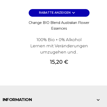
keyboard_arrow_down
RABATTE ANZEIGEN
Change BIO Blend Australian Flower
Essences
100% Bio + 0% Alkohol
Lernen mit Veränderungen
umzugehen und...
Preis
15,20 €

INFORMATION