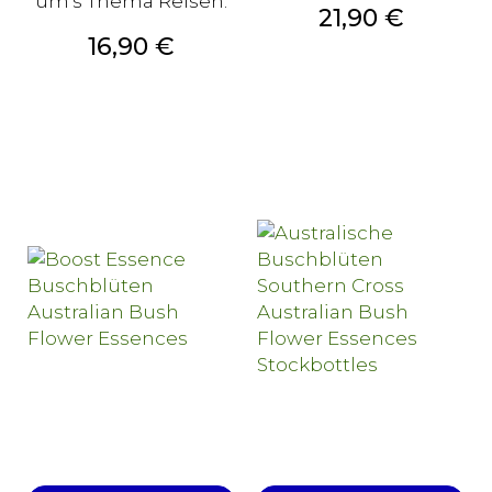
um's Thema Reisen.
Preis
21,90 €
Preis
16,90 €