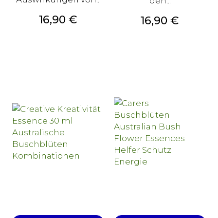
den...
Preis
16,90 €
Preis
16,90 €