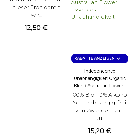
dieser Erde damit
wir...
Preis
12,50 €
keyboard_arrow_down
RABATTE ANZEIGEN
Independence
Unabhängigkeit Organic
Blend Australian Flower...
100% Bio + 0% Alkohol
Sei unabhängig, frei
von Zwängen und
Du...
Preis
15,20 €