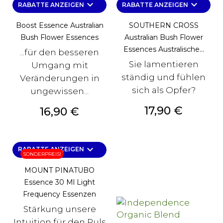
keyboard_arrow_down
keyboard_arrow_down
RABATTE ANZEIGEN
RABATTE ANZEIGEN
Boost Essence Australian
SOUTHERN CROSS
Bush Flower Essences
Australian Bush Flower
Essences Australische...
...für den besseren
Sie lamentieren
Umgang mit
ständig und fühlen
Veränderungen in
sich als Opfer?
ungewissen...
Preis
17,90 €
Preis
16,90 €
keyboard_arrow_down
RABATTE ANZEIGEN
SONDERPREIS!
MOUNT PINATUBO
Essence 30 Ml Light
Frequency Essenzen
Stärkung unsere
Intuition für den Puls