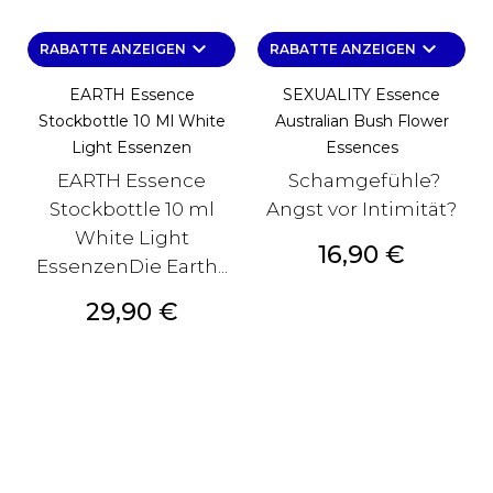
keyboard_arrow_down
keyboard_arrow_down
RABATTE ANZEIGEN
RABATTE ANZEIGEN
EARTH Essence
SEXUALITY Essence
Stockbottle 10 Ml White
Australian Bush Flower
Light Essenzen
Essences
EARTH Essence
Schamgefühle?
Stockbottle 10 ml
Angst vor Intimität?
White Light
Preis
16,90 €
EssenzenDie Earth...
Preis
29,90 €