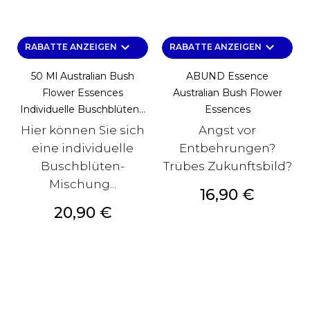
keyboard_arrow_down
keyboard_arrow_down
RABATTE ANZEIGEN
RABATTE ANZEIGEN
50 Ml Australian Bush
ABUND Essence
Flower Essences
Australian Bush Flower
Individuelle Buschblüten...
Essences
Hier können Sie sich
Angst vor
eine individuelle
Entbehrungen?
Buschblüten-
Trübes Zukunftsbild?
Mischung...
Preis
16,90 €
Preis
20,90 €