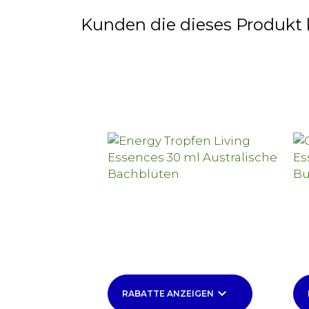
Kunden die dieses Produkt 
keyboard_arrow_down
RABATTE ANZEIGEN