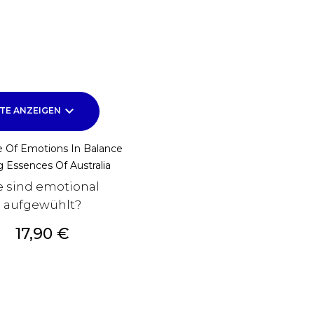
keyboard_arrow_down
TE ANZEIGEN
 Of Emotions In Balance
g Essences Of Australia
e sind emotional
aufgewühlt?
Preis
17,90 €