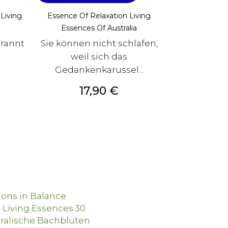
Living
Essence Of Relaxation Living
Essences Of Australia
brannt
Sie können nicht schlafen,
weil sich das
Gedankenkarussel...
Preis
17,90 €