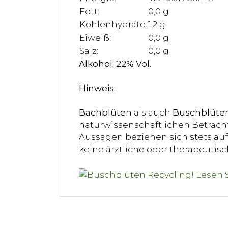
Fett:
0,0 g
Kohlenhydrate:
1,2 g
Eiweiß:
0,0 g
Salz:
0,0 g
Alkohol: 22% Vol.
Hinweis:
Bachblüten
als auch
Buschblüte
naturwissenschaftlichen Betracht
Aussagen beziehen sich stets auf 
keine ärztliche oder therapeuti