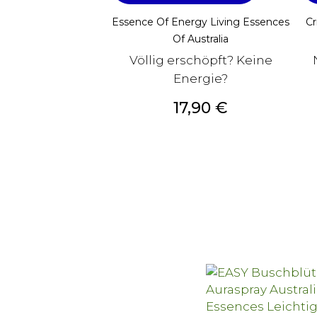
Essence Of Energy Living Essences
Cr
Of Australia
Völlig erschöpft? Keine
Energie?
Preis
17,90 €