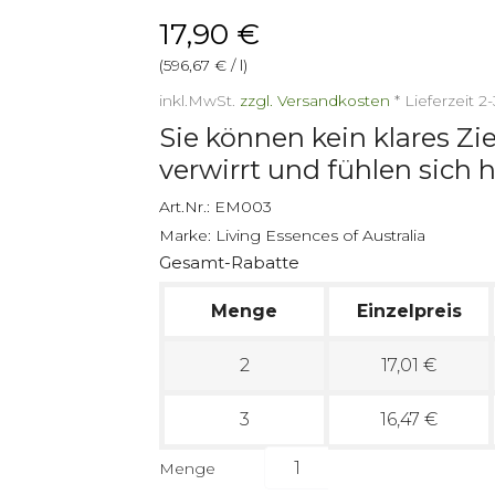
17,90 €
(596,67 € / l)
inkl.MwSt.
zzgl. Versandkosten
*
Lieferzeit 
Sie können kein klares Zie
verwirrt und fühlen sich h
Art.Nr.:
EM003
Marke:
Living Essences of Australia
Gesamt-Rabatte
Menge
Einzelpreis
2
17,01 €
3
16,47 €
Menge