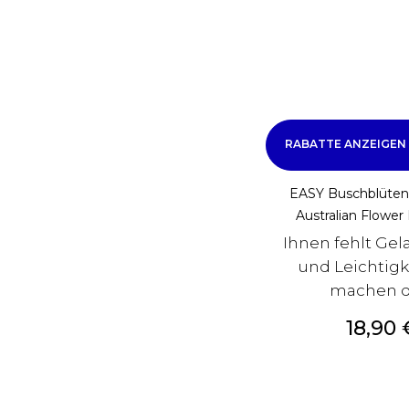
ke
RABATTE ANZEIGEN
EASY Buschblüten
Australian Flower
Ihnen fehlt Gel
und Leichtigk
machen di
Preis
18,90 