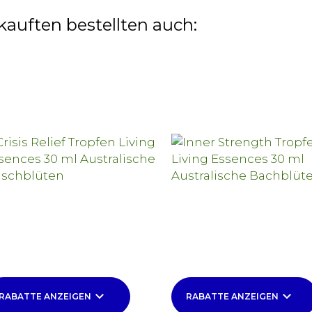
kauften bestellten auch:
keyboard_arrow_down
keyboard_arrow_down
RABATTE ANZEIGEN
RABATTE ANZEIGEN