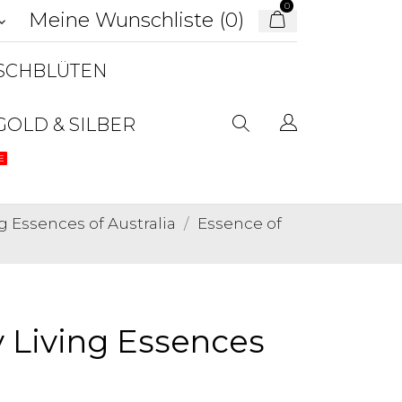
0
Meine Wunschliste (
0
)
d_arrow_down
USCHBLÜTEN
GOLD & SILBER
E
 Essences of Australia
Essence of
y Living Essences