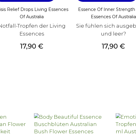
isis Relief Drops Living Essences
Essence Of Inner Strength 
Of Australia
Essences Of Australia
Notfall-Tropfen der Living
Sie fühlen sich ausge
Essences
und leer?
Preis
Preis
17,90 €
17,90 €