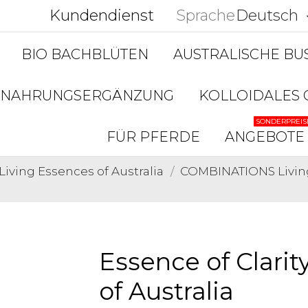
Kundendienst
Sprache
Deutsch
keyboar
BIO BACHBLÜTEN
AUSTRALISCHE B
NAHRUNGSERGÄNZUNG
KOLLOIDALES 
SONDERPREIS
FÜR PFERDE
ANGEBOTE
Living Essences of Australia
COMBINATIONS Living
Essence of Clarit
of Australia