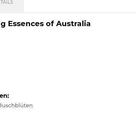
TAILS
ng Essences of Australia
en:
 Buschblüten