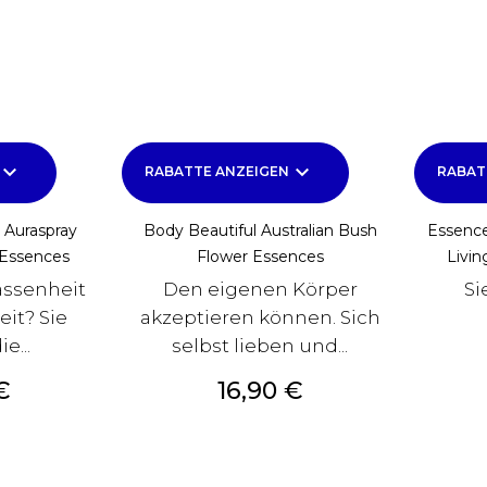
yboard_arrow_down
keyboard_arrow_down
RABATTE ANZEIGEN
RABAT
 Auraspray
Body Beautiful Australian Bush
Essence
 Essences
Flower Essences
Livin
assenheit
Den eigenen Körper
Si
eit? Sie
akzeptieren können. Sich
e...
selbst lieben und...
Preis
€
16,90 €