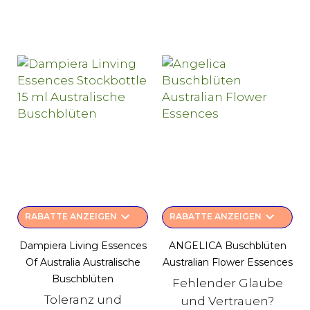
keyboard_arrow_down
keyboard_arrow_down
RABATTE ANZEIGEN
RABATTE ANZEIGEN
Dampiera Living Essences
ANGELICA Buschblüten
Of Australia Australische
Australian Flower Essences
Buschblüten
Fehlender Glaube
Toleranz und
und Vertrauen?