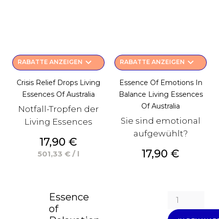
keyboard_arrow_down
keyboard_arrow_down
RABATTE ANZEIGEN
RABATTE ANZEIGEN
Crisis Relief Drops Living
Essence Of Emotions In
Essences Of Australia
Balance Living Essences
Of Australia
Notfall-Tropfen der
Sie sind emotional
Living Essences
aufgewühlt?
Preis
17,90 €
Preis
17,90 €
501,33 € / l
Essence
of