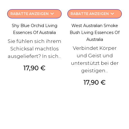
keyboard_arrow_down
keyboard_arrow_down
RABATTE ANZEIGEN
RABATTE ANZEIGEN
Shy Blue Orchid Living
West Australian Smoke
Essences Of Australia
Bush Living Essences Of
Australia
Sie fühlen sich ihrem
Verbindet Körper
Schicksal machtlos
und Geist und
ausgeliefert? In sich...
unterstützt bei der
Preis
17,90 €
geistigen...
Preis
17,90 €