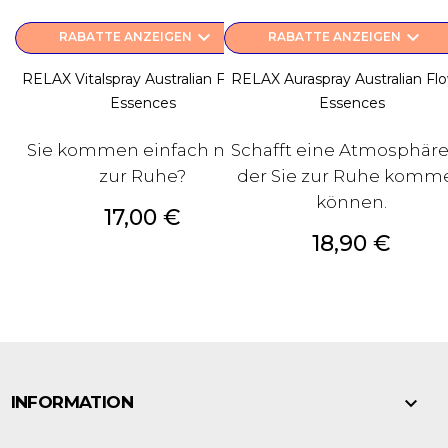
keyboard_arrow_down
keyboard_arrow_down
RABATTE ANZEIGEN
RABATTE ANZEIGEN
RELAX Vitalspray Australian Flower
RELAX Auraspray Australian Fl
Essences
Essences
Sie kommen einfach nicht
Schafft eine Atmosphäre,
zur Ruhe?
der Sie zur Ruhe komm
können.
Preis
17,00 €
Preis
18,90 €

INFORMATION