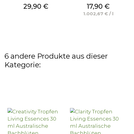
Preis
Preis
29,90 €
17,90 €
1.002,67 € / l
6 andere Produkte aus dieser
Kategorie: