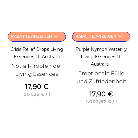
keyboard_arrow_down
keyboard_arrow_down
RABATTE ANZEIGEN
RABATTE ANZEIGEN
Crisis Relief Drops Living
Purple Nymph Waterlily
Essences Of Australia
Living Essences Of
Australia...
Notfall-Tropfen der
Emotionale Fülle
Living Essences
und Zufriedenheit
Preis
17,90 €
Preis
17,90 €
501,33 € / l
1.002,67 € / l