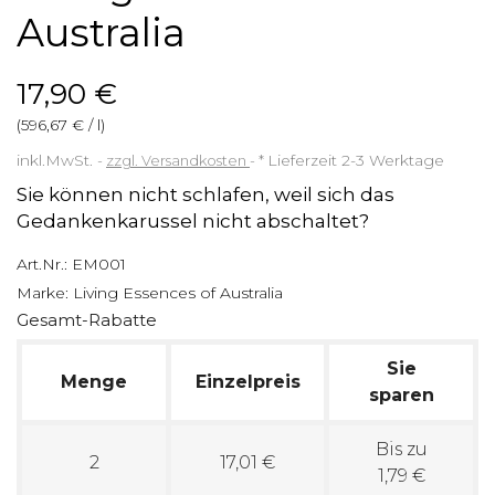
Australia
17,90 €
(596,67 € / l)
inkl.MwSt.
zzgl. Versandkosten
*
Lieferzeit 2-3 Werktage
Sie können nicht schlafen, weil sich das
Gedankenkarussel nicht abschaltet?
Art.Nr.:
EM001
Marke:
Living Essences of Australia
Gesamt-Rabatte
Sie
Menge
Einzelpreis
sparen
Bis zu
2
17,01 €
1,79 €