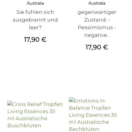
Australia
Australia
Sie fühlen sich
gegenwärtiger
ausgebrannt und
Zustand: -
leer?
Pessimismus -
negative...
Preis
17,90 €
Preis
17,90 €