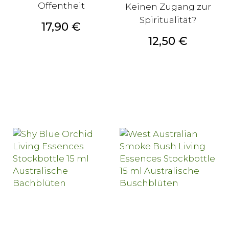
Offentheit
Keinen Zugang zur
Spiritualität?
Preis
17,90 €
Preis
12,50 €