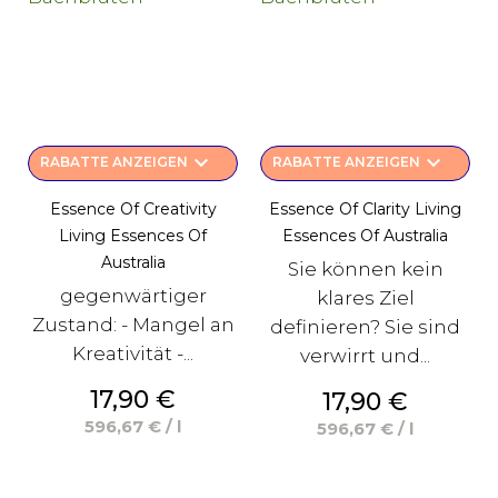
keyboard_arrow_down
keyboard_arrow_down
RABATTE ANZEIGEN
RABATTE ANZEIGEN
Essence Of Creativity
Essence Of Clarity Living
Living Essences Of
Essences Of Australia
Australia
Sie können kein
gegenwärtiger
klares Ziel
Zustand: - Mangel an
definieren? Sie sind
Kreativität -...
verwirrt und...
Preis
17,90 €
Preis
17,90 €
596,67 € / l
596,67 € / l