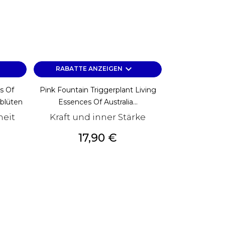
keyboard_arrow_down
RABATTE ANZEIGEN
s Of
Pink Fountain Triggerplant Living
hblüten
Essences Of Australia...
heit
Kraft und inner Stärke
Preis
17,90 €