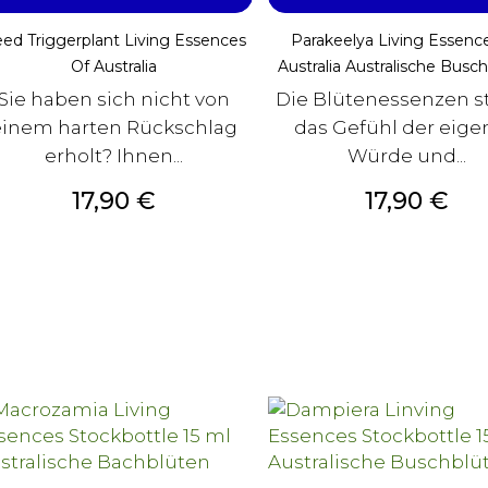
ed Triggerplant Living Essences
Parakeelya Living Essenc
Of Australia
Australia Australische Busc
Sie haben sich nicht von
Die Blütenessenzen st
einem harten Rückschlag
das Gefühl der eig
erholt? Ihnen...
Würde und...
Preis
Preis
17,90 €
17,90 €