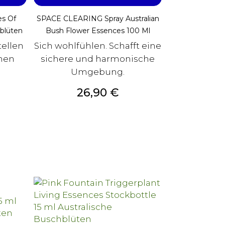
es Of
SPACE CLEARING Spray Australian
hblüten
Bush Flower Essences 100 Ml
ellen
Sich wohlfühlen. Schafft eine
enen
sichere und harmonische
Umgebung.
Preis
26,90 €