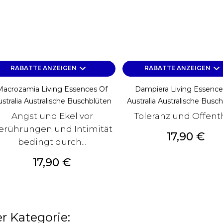
keyboard_arrow_down
keyboard_arrow_down
RABATTE ANZEIGEN
RABATTE ANZEIGEN
Macrozamia Living Essences Of
Dampiera Living Essence
stralia Australische Buschblüten
Australia Australische Busc
Angst und Ekel vor
Toleranz und Offent
erührungen und Intimität
Preis
17,90 €
bedingt durch...
Preis
17,90 €
r Kategorie: