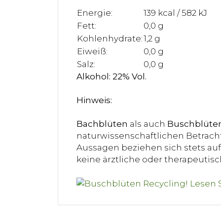
Energie:
139 kcal / 582 kJ
Fett:
0,0 g
Kohlenhydrate:
1,2 g
Eiweiß:
0,0 g
Salz:
0,0 g
Alkohol: 22% Vol.
Hinweis:
Bachblüten
als auch
Buschblüte
naturwissenschaftlichen Betracht
Aussagen beziehen sich stets auf 
keine ärztliche oder therapeuti