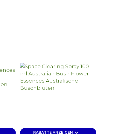
keyboard_arrow_down
RABATTE ANZEIGEN