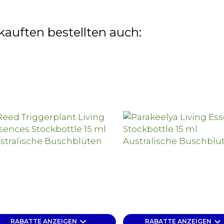
kauften bestellten auch:
keyboard_arrow_down
keyboard_arrow_down
RABATTE ANZEIGEN
RABATTE ANZEIGEN