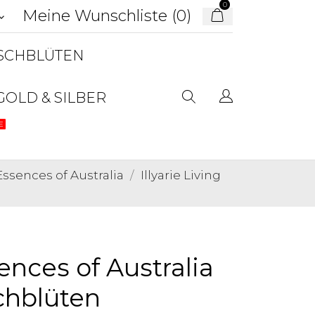
0
Meine Wunschliste (
0
)
d_arrow_down
USCHBLÜTEN
GOLD & SILBER
E
ssences of Australia
Illyarie Living
sences of Australia
chblüten