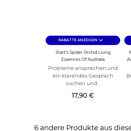
keyboard_arrow_down
RABATTE ANZEIGEN
Start's Spider Orchid Living
Essences Of Australia
Au
Probleme ansprechen und
ein klärendes Gespräch
B
suchen und...
Preis
17,90 €
6 andere Produkte aus diese