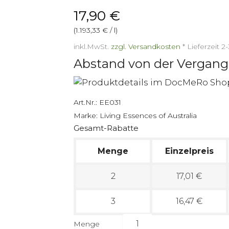
17,90 €
(1.193,33 € / l)
inkl.MwSt.
zzgl. Versandkosten
*
Lieferzeit 
Abstand von der Vergang
Art.Nr.:
EE031
Marke:
Living Essences of Australia
Gesamt-Rabatte
Menge
Einzelpreis
2
17,01 €
3
16,47 €
Menge