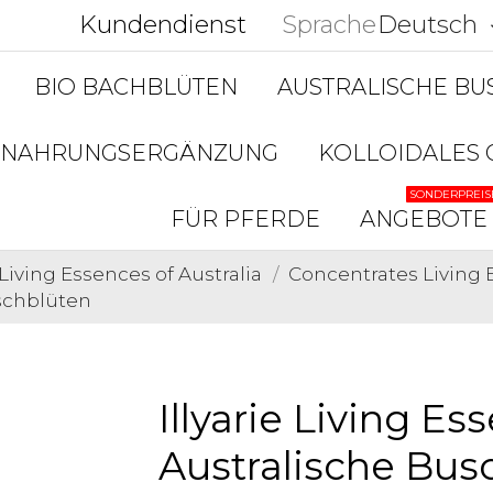
Kundendienst
Sprache
Deutsch
keyboar
BIO BACHBLÜTEN
AUSTRALISCHE B
NAHRUNGSERGÄNZUNG
KOLLOIDALES 
SONDERPREIS
FÜR PFERDE
ANGEBOTE
Living Essences of Australia
Concentrates Living E
uschblüten
Illyarie Living Es
Australische Bus