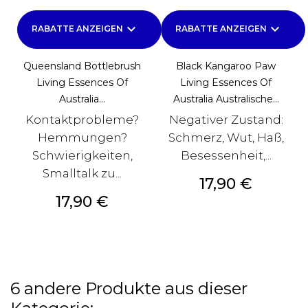
keyboard_arrow_down
keyboard_arrow_down
RABATTE ANZEIGEN
RABATTE ANZEIGEN
Queensland Bottlebrush
Black Kangaroo Paw
Living Essences Of
Living Essences Of
Australia...
Australia Australische...
Kontaktprobleme?
Negativer Zustand:
Hemmungen?
Schmerz, Wut, Haß,
Schwierigkeiten,
Besessenheit,...
Smalltalk zu...
Preis
17,90 €
Preis
17,90 €
6 andere Produkte aus dieser