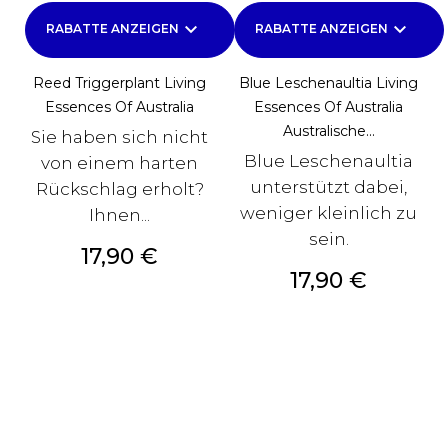
keyboard_arrow_down
keyboard_arrow_down
RABATTE ANZEIGEN
RABATTE ANZEIGEN
Reed Triggerplant Living
Blue Leschenaultia Living
Essences Of Australia
Essences Of Australia
Australische...
Sie haben sich nicht
Blue Leschenaultia
von einem harten
unterstützt dabei,
Rückschlag erholt?
weniger kleinlich zu
Ihnen...
sein.
Preis
17,90 €
Preis
17,90 €