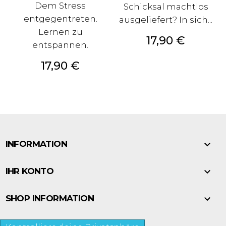
Dem Stress
Schicksal machtlos
entgegentreten.
ausgeliefert? In sich...
Lernen zu
Preis
17,90 €
entspannen.
Preis
17,90 €

INFORMATION

IHR KONTO

SHOP INFORMATION