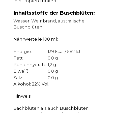
je 6 Tropfen trinken.
Inhaltsstoffe der Buschblüten:
Wasser, Weinbrand, australische
Buschblüten
Nährwerte je 100 ml:
Energie:
139 kcal / 582 kJ
Fett:
0,0 g
Kohlenhydrate:
1,2 g
Eiweiß:
0,0 g
Salz:
0,0 g
Alkohol: 22% Vol.
Hinweis:
Bachblüten
als auch
Buschblüten