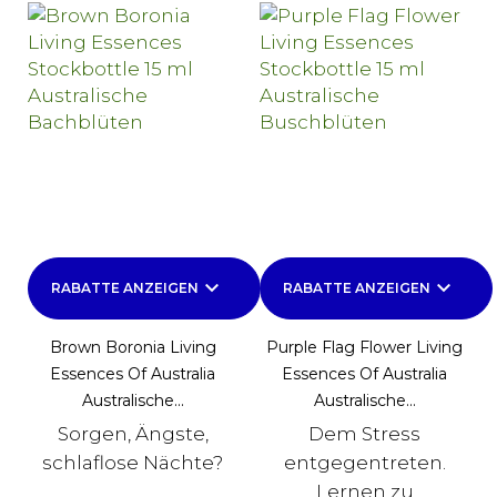
keyboard_arrow_down
keyboard_arrow_down
RABATTE ANZEIGEN
RABATTE ANZEIGEN
Brown Boronia Living
Purple Flag Flower Living
Essences Of Australia
Essences Of Australia
Australische...
Australische...
Sorgen, Ängste,
Dem Stress
schlaflose Nächte?
entgegentreten.
Lernen zu