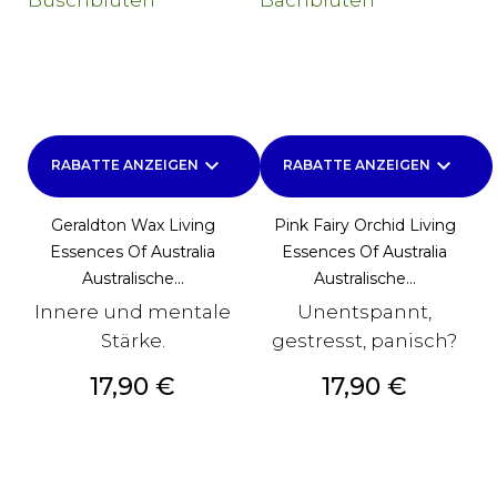
keyboard_arrow_down
keyboard_arrow_down
RABATTE ANZEIGEN
RABATTE ANZEIGEN
Geraldton Wax Living
Pink Fairy Orchid Living
Essences Of Australia
Essences Of Australia
Australische...
Australische...
Innere und mentale
Unentspannt,
Stärke.
gestresst, panisch?
Preis
Preis
17,90 €
17,90 €