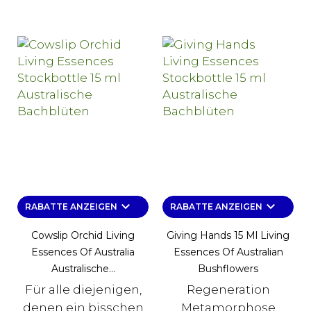
keyboard_arrow_down
keyboard_arrow_down
RABATTE ANZEIGEN
RABATTE ANZEIGEN
Cowslip Orchid Living
Giving Hands 15 Ml Living
Essences Of Australia
Essences Of Australian
Australische...
Bushflowers
Für alle diejenigen,
Regeneration
denen ein bisschen
Metamorphose