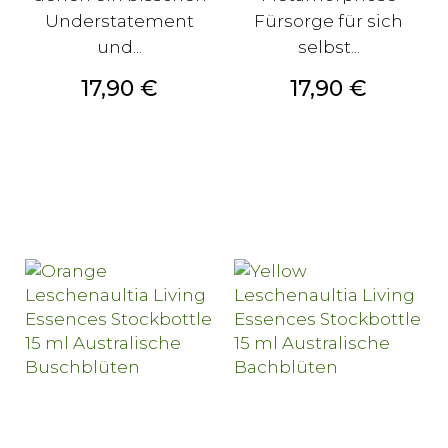
Understatement
Fürsorge für sich
und...
selbst...
Preis
Preis
17,90 €
17,90 €