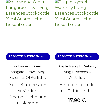
keyboard_arrow_down
keyboard_arrow_down
RABATTE ANZEIGEN
RABATTE ANZEIGEN
Yellow And Green
Purple Nymph Waterlily
Kangaroo Paw Living
Living Essences Of
Essences Of Australia...
Australia...
Diese Blütenessenz
Emotionale Fülle
verändert
und Zufriedenheit
überkritische und
Preis
17,90 €
intolerante...