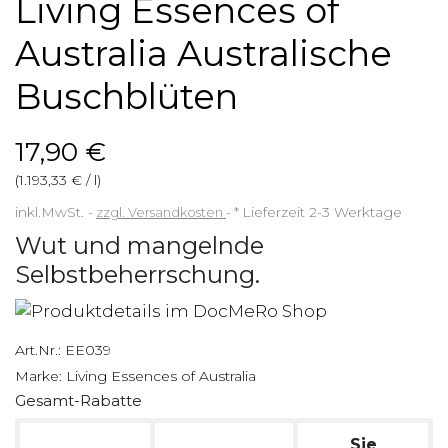
Living Essences of
Australia Australische
Buschblüten
17,90 €
(1.193,33 € / l)
inkl.MwSt.
zzgl. Versandkosten
*
Lieferzeit 2-3 Werktage
Wut und mangelnde
Selbstbeherrschung.
Art.Nr.:
EE039
Marke:
Living Essences of Australia
Gesamt-Rabatte
Sie