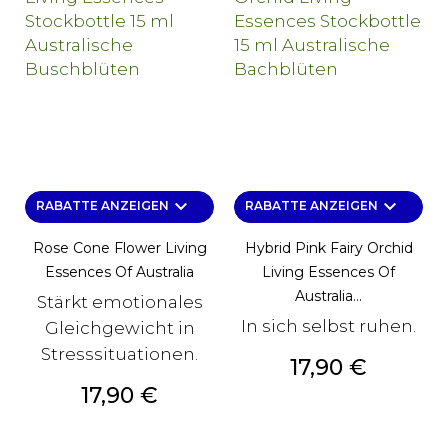
keyboard_arrow_down
keyboard_arrow_down
RABATTE ANZEIGEN
RABATTE ANZEIGEN
Rose Cone Flower Living
Hybrid Pink Fairy Orchid
Essences Of Australia
Living Essences Of
Australia...
Stärkt emotionales
In sich selbst ruhen.
Gleichgewicht in
Stresssituationen.
Preis
17,90 €
Preis
17,90 €