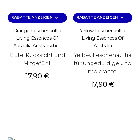
keyboard_arrow_down
keyboard_arrow_down
RABATTE ANZEIGEN
RABATTE ANZEIGEN
Orange Leschenaultia
Yellow Leschenaultia
Living Essences Of
Living Essences Of
Australia Australische...
Australia
Güte, Rücksicht und
Yellow Leschenaultia
Mitgefühl.
für ungeduldige und
intolerante...
Preis
17,90 €
Preis
17,90 €