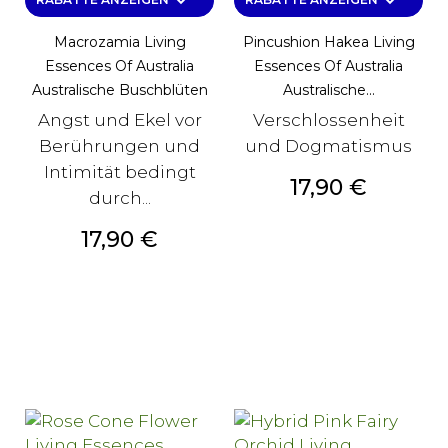
keyboard_arrow_down
keyboard_arrow_down
Macrozamia Living
Pincushion Hakea Living
Essences Of Australia
Essences Of Australia
Australische Buschblüten
Australische...
Angst und Ekel vor
Verschlossenheit
Berührungen und
und Dogmatismus
Intimität bedingt
Preis
17,90 €
durch...
Preis
17,90 €