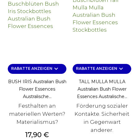
keyboard_arrow_down
keyboard_arrow_down
RABATTE ANZEIGEN
RABATTE ANZEIGEN
BUSH IRIS Australian Bush
TALL MULLA MULLA
Flower Essences
Australian Bush Flower
Australische...
Essences Australische...
Festhalten an
Förderung sozialer
materiellen Werten?
Kontakte. Sicherheit
Materialismus?
in Gegenwart
anderer.
Preis
17,90 €