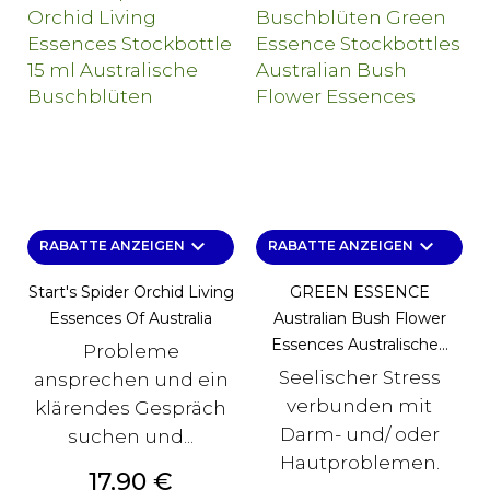
keyboard_arrow_down
keyboard_arrow_down
RABATTE ANZEIGEN
RABATTE ANZEIGEN
Start's Spider Orchid Living
GREEN ESSENCE
Essences Of Australia
Australian Bush Flower
Essences Australische...
Probleme
Seelischer Stress
ansprechen und ein
verbunden mit
klärendes Gespräch
Darm- und/ oder
suchen und...
Hautproblemen.
Preis
17,90 €