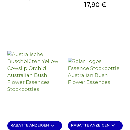
Preis
17,90 €
keyboard_arrow_down
keyboard_arrow_down
RABATTE ANZEIGEN
RABATTE ANZEIGEN