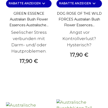
keyboard_arrow_down
keyboard_arrow_down
RABATTE ANZEIGEN
RABATTE ANZEIGEN
GREEN ESSENCE
DOG ROSE OF THE WILD
Australian Bush Flower
FORCES Australian Bush
Essences Australische...
Flower Essences...
Seelischer Stress
Angst vor
verbunden mit
Kontrollverlust?
Darm- und/ oder
Hysterisch?
Hautproblemen.
Preis
17,90 €
Preis
17,90 €