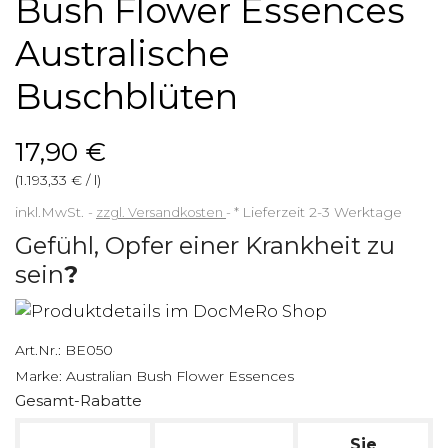
Bush Flower Essences
Australische
Buschblüten
17,90 €
(1.193,33 € / l)
inkl.MwSt.
zzgl. Versandkosten
*
Lieferzeit 2-3 Werktage
Gefühl, Opfer einer Krankheit zu
sein
?
Art.Nr.:
BE050
Marke:
Australian Bush Flower Essences
Gesamt-Rabatte
Sie