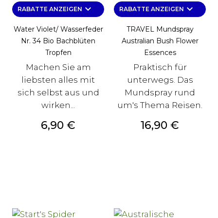
keyboard_arrow_down
keyboard_arrow_down
RABATTE ANZEIGEN
RABATTE ANZEIGEN
Water Violet/ Wasserfeder
TRAVEL Mundspray
Nr. 34 Bio Bachblüten
Australian Bush Flower
Tropfen
Essences
Machen Sie am
Praktisch für
liebsten alles mit
unterwegs. Das
sich selbst aus und
Mundspray rund
wirken...
um's Thema Reisen.
Preis
Preis
6,90 €
16,90 €