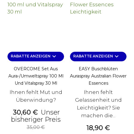
keyboard_arrow_down
keyboard_arrow_down
RABATTE ANZEIGEN
RABATTE ANZEIGEN
OVERCOME Set Aus
EASY Buschblüten
Aura-/Umweltspray 100 Ml
Auraspray Australian Flower
Und Vitalspray 30 Ml
Essences
Ihnen fehlt Mut und
Ihnen fehlt
Überwindung?
Gelassenheit und
Leichtigkeit? Sie
Preis
30,60 €
Unser
machen die...
Alter
bisheriger Preis
Preis
Preis
18,90 €
35,00 €