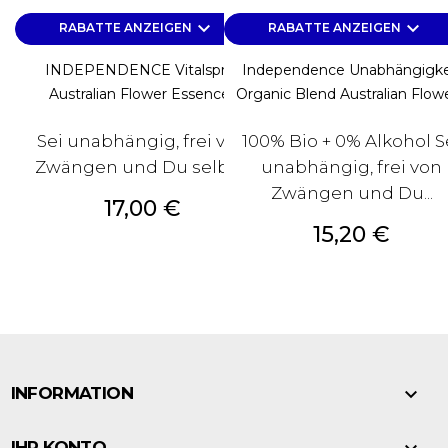
keyboard_arrow_down
keyboard_arrow_down
RABATTE ANZEIGEN
RABATTE ANZEIGEN
INDEPENDENCE Vitalspray
Independence Unabhängigke
Australian Flower Essences
Organic Blend Australian Flower
Sei unabhängig, frei von
100% Bio + 0% Alkohol S
Zwängen und Du selbst!
unabhängig, frei von
Zwängen und Du...
Preis
17,00 €
Preis
15,20 €

INFORMATION
IHR KONTO