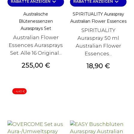
keyboard_arrow_down
keyboard_arrow_down
RABATTE ANZEIGEN
RABATTE ANZEIGEN
Australische
SPIRITUALITY Auraspray
Blütenessenzen
Australian Flower Essences
Aurasprays Set
SPIRITUALITY
Australian Flower
Auraspray 50 ml
Essences Aurasprays
Australian Flower
Set. Alle 16 Original...
Essences...
Preis
255,00 €
Preis
18,90 €
- 4,40 €