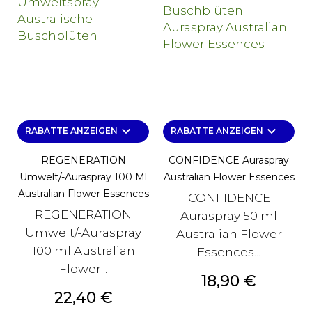
keyboard_arrow_down
keyboard_arrow_down
RABATTE ANZEIGEN
RABATTE ANZEIGEN
REGENERATION
CONFIDENCE Auraspray
Umwelt/-Auraspray 100 Ml
Australian Flower Essences
Australian Flower Essences
CONFIDENCE
REGENERATION
Auraspray 50 ml
Umwelt/-Auraspray
Australian Flower
100 ml Australian
Essences...
Flower...
Preis
18,90 €
Preis
22,40 €