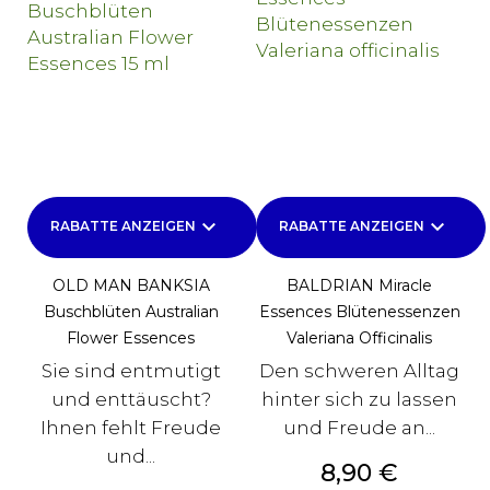
keyboard_arrow_down
keyboard_arrow_down
RABATTE ANZEIGEN
RABATTE ANZEIGEN
OLD MAN BANKSIA
BALDRIAN Miracle
Buschblüten Australian
Essences Blütenessenzen
Flower Essences
Valeriana Officinalis
Sie sind entmutigt
Den schweren Alltag
und enttäuscht?
hinter sich zu lassen
Ihnen fehlt Freude
und Freude an...
und...
Preis
8,90 €