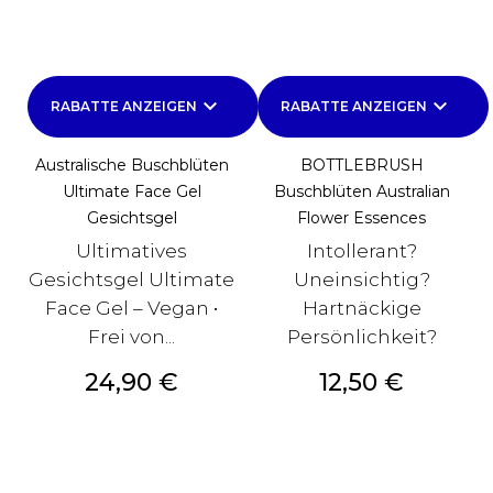
keyboard_arrow_down
keyboard_arrow_down
RABATTE ANZEIGEN
RABATTE ANZEIGEN
Australische Buschblüten
BOTTLEBRUSH
Ultimate Face Gel
Buschblüten Australian
Gesichtsgel
Flower Essences
Ultimatives
Intollerant?
Gesichtsgel Ultimate
Uneinsichtig?
Face Gel – Vegan •
Hartnäckige
Frei von...
Persönlichkeit?
Preis
Preis
24,90 €
12,50 €