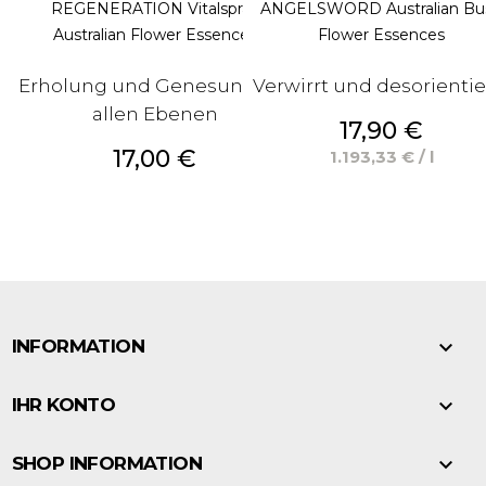
REGENERATION Vitalspray
ANGELSWORD Australian Bu
Australian Flower Essences
Flower Essences
Erholung und Genesung auf
Verwirrt und desorientie
allen Ebenen
Preis
17,90 €
Preis
17,00 €
1.193,33 € / l

INFORMATION

IHR KONTO

SHOP INFORMATION