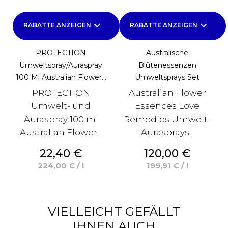
keyboard_arrow_down
keyboard_arrow_down
RABATTE ANZEIGEN
RABATTE ANZEIGEN
PROTECTION
Australische
Umweltspray/Auraspray
Blütenessenzen
100 Ml Australian Flower...
Umweltsprays Set
PROTECTION
Australian Flower
Umwelt- und
Essences Love
Auraspray 100 ml
Remedies Umwelt-
Australian Flower...
Aurasprays...
Preis
Preis
22,40 €
120,00 €
224,00 € / l
199,91 € / l
VIELLEICHT GEFÄLLT
IHNEN AUCH