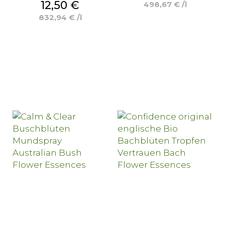
Preis
12,50 €
498,67 € /l
832,94 € /l