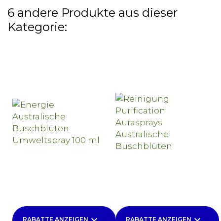
6 andere Produkte aus dieser
Kategorie:
keyboard_arrow_down
keyboard_arrow_down
RABATTE ANZEIGEN
RABATTE ANZEIGEN