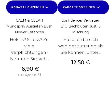
keyboard_arrow_down
keyboard_arrow_down
RABATTE ANZEIGEN
RABATTE ANZEIGEN
CALM & CLEAR
Confidence/ Vertrauen
Mundspray Australian Bush
BIO Bachblüten Just´s
Flower Essences
Mischung
Hektik? Stress? Zu
Für alle, die sich
viele
weniger zutrauen als
Verpflichtungen?
Sie können, unter...
Nehmen Sie sich...
Preis
12,50 €
Preis
16,90 €
1.126,59 € / l