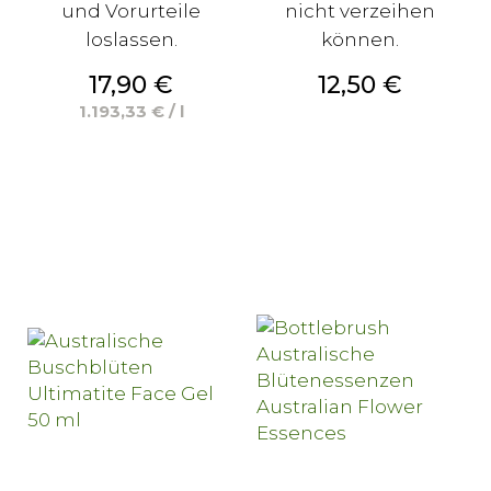
und Vorurteile
nicht verzeihen
loslassen.
können.
Preis
Preis
17,90 €
12,50 €
1.193,33 € / l