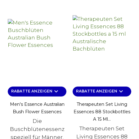
keyboard_arrow_down
keyboard_arrow_down
RABATTE ANZEIGEN
RABATTE ANZEIGEN
Men's Essence Australian
Therapeuten Set Living
Bush Flower Essences
Essences 88 Stockbottles
A 15 Ml...
Die
Therapeuten Set
Buschblütenessenz
Living Essences 88
speziell für Männer.