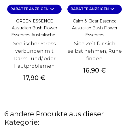
keyboard_arrow_down
keyboard_arrow_down
RABATTE ANZEIGEN
RABATTE ANZEIGEN
GREEN ESSENCE
Calm & Clear Essence
Australian Bush Flower
Australian Bush Flower
Essences Australische...
Essences
Seelischer Stress
Sich Zeit für sich
verbunden mit
selbst nehmen, Ruhe
Darm- und/ oder
finden.
Hautproblemen.
Preis
16,90 €
Preis
17,90 €
6 andere Produkte aus dieser
Kategorie: