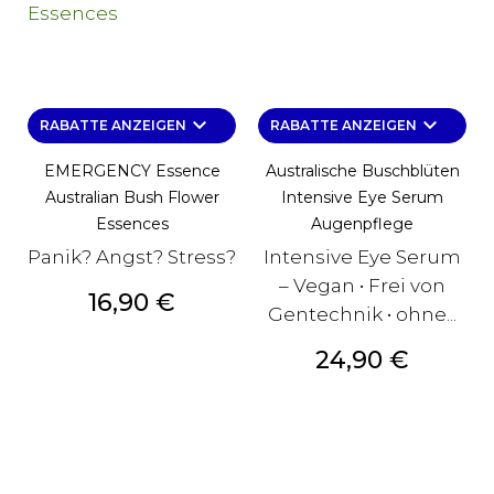
keyboard_arrow_down
keyboard_arrow_down
RABATTE ANZEIGEN
RABATTE ANZEIGEN
EMERGENCY Essence
Australische Buschblüten
Australian Bush Flower
Intensive Eye Serum
Essences
Augenpflege
Panik? Angst? Stress?
Intensive Eye Serum
– Vegan • Frei von
Preis
16,90 €
Gentechnik • ohne...
Preis
24,90 €