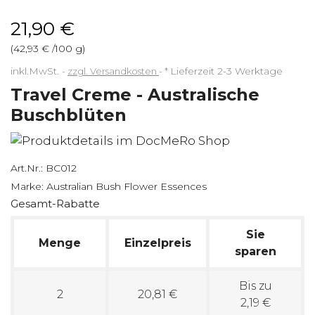
21,90 €
(42,93 € /100 g)
inkl.MwSt.
zzgl. Versandkosten
*
Lieferzeit 2-3 Werktage
Travel Creme - Australische
Buschblüten
Art.Nr.:
BC012
Marke:
Australian Bush Flower Essences
Gesamt-Rabatte
Sie
Menge
Einzelpreis
sparen
Bis zu
2
20,81 €
2,19 €