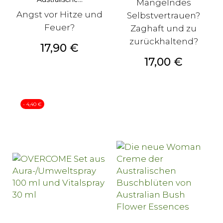
Mangelndes
Angst vor Hitze und
Selbstvertrauen?
Feuer?
Zaghaft und zu
zurückhaltend?
Preis
17,90 €
Preis
17,00 €
- 4,40 €