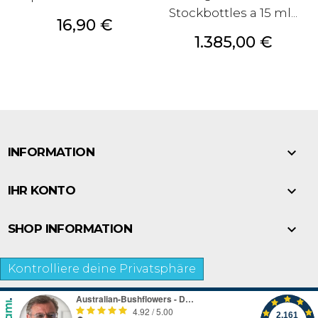
Stockbottles a 15 ml...
Preis
16,90 €
Preis
1.385,00 €

INFORMATION

IHR KONTO

SHOP INFORMATION
Kontrolliere deine Privatsphäre