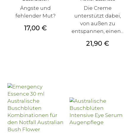
Ängste und
Die Creme
fehlender Mut?
unterstützt dabei,
von außen zu
Preis
17,00 €
entspannen, einen...
Preis
21,90 €