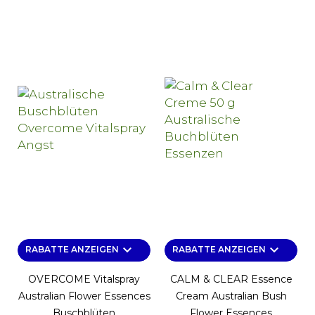
keyboard_arrow_down
keyboard_arrow_down
RABATTE ANZEIGEN
RABATTE ANZEIGEN
OVERCOME Vitalspray
CALM & CLEAR Essence
Australian Flower Essences
Cream Australian Bush
Buschblüten
Flower Essences