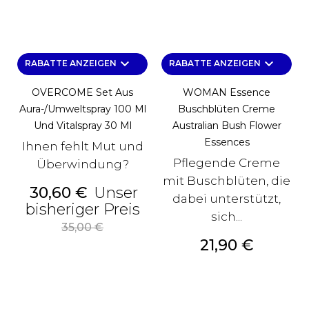
keyboard_arrow_down
keyboard_arrow_down
RABATTE ANZEIGEN
RABATTE ANZEIGEN
OVERCOME Set Aus
WOMAN Essence
Aura-/Umweltspray 100 Ml
Buschblüten Creme
Und Vitalspray 30 Ml
Australian Bush Flower
Essences
Ihnen fehlt Mut und
Pflegende Creme
Überwindung?
mit Buschblüten, die
Preis
30,60 €
Unser
dabei unterstützt,
Alter
bisheriger Preis
sich...
Preis
35,00 €
Preis
21,90 €