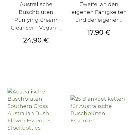
Australische
Zweifel an den
Buschblüten
eigenen Fähigkeiten
Purifying Cream
und der eigenen...
Cleanser – Vegan •...
Preis
17,90 €
Preis
24,90 €