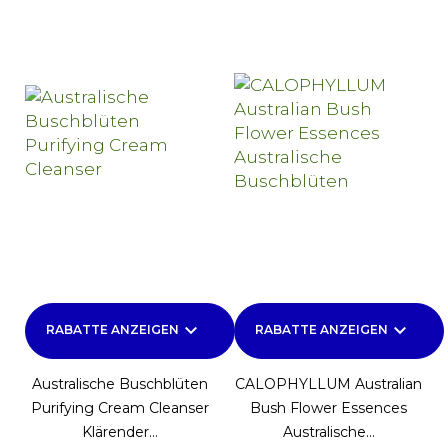
keyboard_arrow_down
keyboard_arrow_down
RABATTE ANZEIGEN
RABATTE ANZEIGEN
Australische Buschblüten
CALOPHYLLUM Australian
Purifying Cream Cleanser
Bush Flower Essences
Klärender...
Australische...