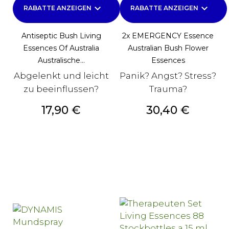
keyboard_arrow_down
keyboard_arrow_down
RABATTE ANZEIGEN
RABATTE ANZEIGEN
Antiseptic Bush Living
2x EMERGENCY Essence
Essences Of Australia
Australian Bush Flower
Australische...
Essences
Abgelenkt und leicht
Panik? Angst? Stress?
zu beeinflussen?
Trauma?
Preis
Preis
17,90 €
30,40 €