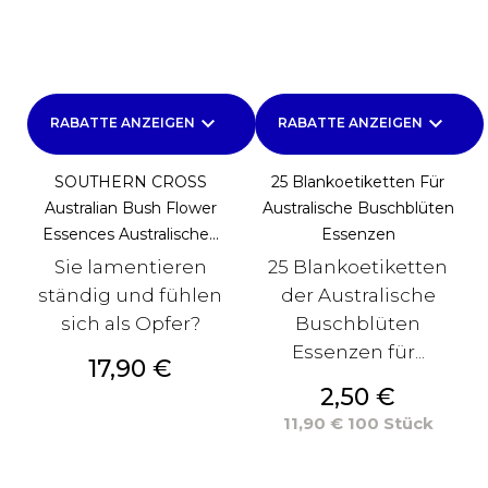
keyboard_arrow_down
keyboard_arrow_down
RABATTE ANZEIGEN
RABATTE ANZEIGEN
SOUTHERN CROSS
25 Blankoetiketten Für
Australian Bush Flower
Australische Buschblüten
Essences Australische...
Essenzen
Sie lamentieren
25 Blankoetiketten
ständig und fühlen
der Australische
sich als Opfer?
Buschblüten
Essenzen für...
Preis
17,90 €
Preis
2,50 €
11,90 € 100 Stück