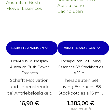
keyboard_arrow_down
keyboard_arrow_down
RABATTE ANZEIGEN
RABATTE ANZEIGEN
DYNAMIS Mundspray
Therapeuten Set Living
Australian Bush Flower
Essences 88 Stockbottles
Essences
A 15 Ml...
Schafft Motivation
Therapeuten Set
und Lebensfreude
Living Essences 88
bei Antriebslosigkeit.
Stockbottles a 15 ml...
Preis
Preis
16,90 €
1.385,00 €
881,72 € /l