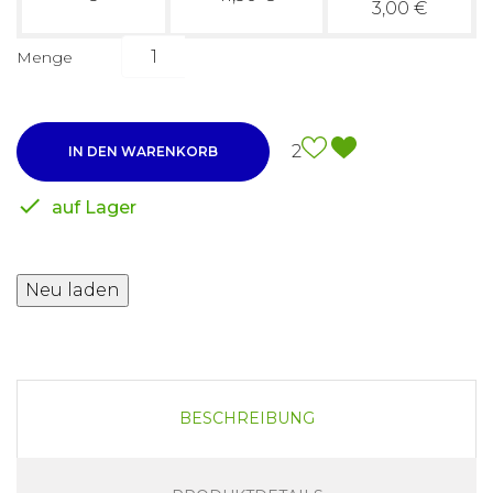
3,00 €
Menge
2
IN DEN WARENKORB

auf Lager
BESCHREIBUNG