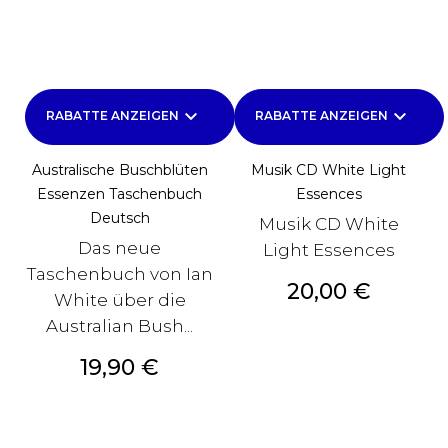
keyboard_arrow_down
keyboard_arrow_down
RABATTE ANZEIGEN
RABATTE ANZEIGEN
Australische Buschblüten
Musik CD White Light
Essenzen Taschenbuch
Essences
Deutsch
Musik CD White
Das neue
Light Essences
Taschenbuch von Ian
Preis
20,00 €
White über die
Australian Bush...
Preis
19,90 €