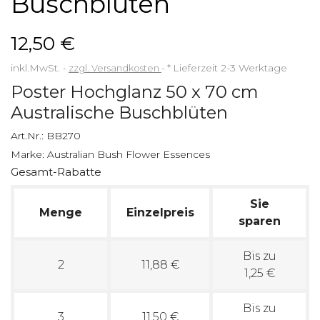
Buschblüten
12,50 €
inkl.MwSt.
zzgl. Versandkosten
*
Lieferzeit 2-3 Werktage
Poster Hochglanz 50 x 70 cm
Australische Buschblüten
Art.Nr.:
BB270
Marke:
Australian Bush Flower Essences
Gesamt-Rabatte
Sie
Menge
Einzelpreis
sparen
Bis zu
2
11,88 €
1,25 €
Bis zu
3
11,50 €