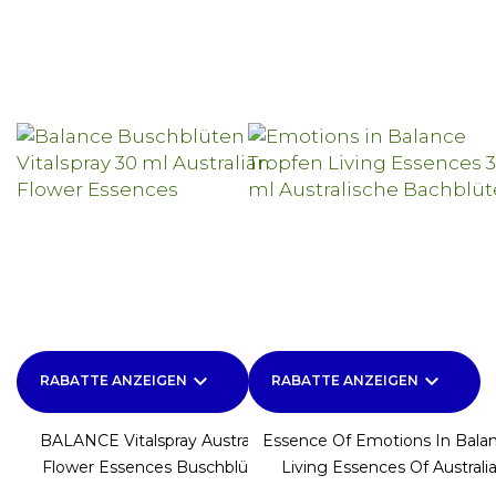
keyboard_arrow_down
keyboard_arrow_down
RABATTE ANZEIGEN
RABATTE ANZEIGEN
BALANCE Vitalspray Australian
Essence Of Emotions In Bala
Flower Essences Buschblüten
Living Essences Of Australi