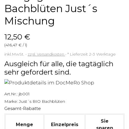
Bachblüten Just´s
Mischung
12,50 €
(416,47 € / l)
inkl.MwSt.
zzgl. Versandkosten
*
Lieferzeit 2-3 Werktage
Ausgleich für alle, die tagtäglich
sehr gefordert sind.
Art.Nr.:
jb001
Marke:
Just´s BIO Bachblüten
Gesamt-Rabatte
Sie
Menge
Einzelpreis
sparen