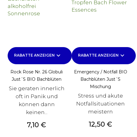
keyboard_arrow_down
keyboard_arrow_down
RABATTE ANZEIGEN
RABATTE ANZEIGEN
Rock Rose Nr. 26 Globuli
Emergency / Notfall BIO
Just´s BIO Bachblüten
Bachblüten Just´s
Mischung
Sie geraten innerlich
Stress und akute
oft in Panik und
Notfallsituationen
können dann
meistern
keinen...
Preis
12,50 €
Preis
7,10 €