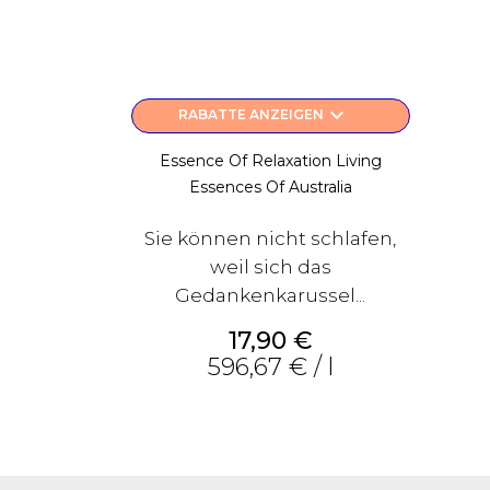
keyboard_arrow_down
RABATTE ANZEIGEN
Essence Of Relaxation Living
Essences Of Australia
Sie können nicht schlafen,
weil sich das
Gedankenkarussel...
Preis
17,90 €
596,67 € / l