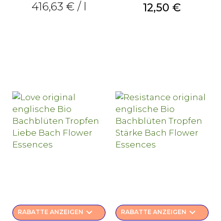
416,63 € / l
Preis
12,50 €
keyboard_arrow_down
keyboard_arrow_down
RABATTE ANZEIGEN
RABATTE ANZEIGEN