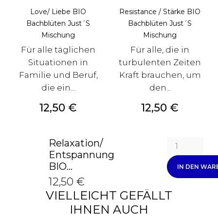
Love/ Liebe BIO
Resistance / Stärke BIO
Bachblüten Just´s
Bachblüten Just´s
Mischung
Mischung
Für alle täglichen
Für alle, die in
Situationen in
turbulenten Zeiten
Familie und Beruf,
Kraft brauchen, um
die ein...
den...
Preis
Preis
12,50 €
12,50 €
Relaxation/
Entspannung
BIO...
IN DEN WA
12,50 €
VIELLEICHT GEFÄLLT
IHNEN AUCH