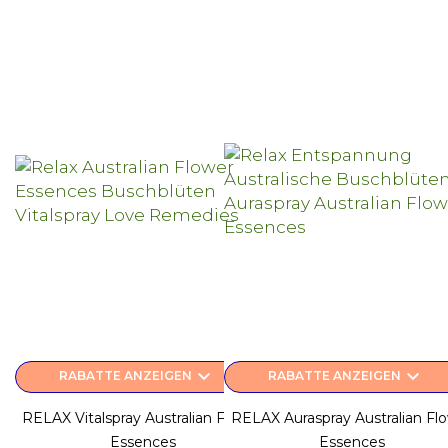
keyboard_arrow_down
keyboard_arrow_down
RABATTE ANZEIGEN
RABATTE ANZEIGEN
RELAX Vitalspray Australian Flower
RELAX Auraspray Australian Fl
Essences
Essences