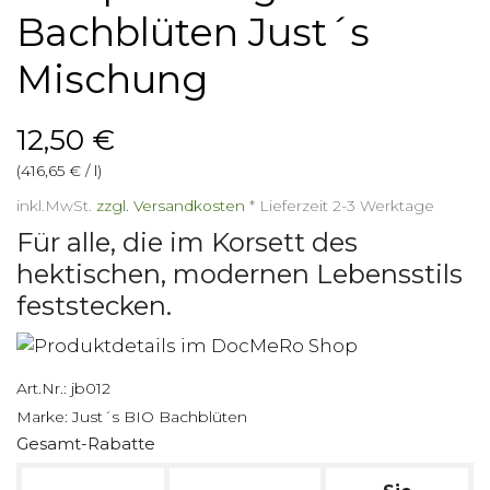
Bachblüten Just´s
Mischung
12,50 €
(416,65 € / l)
inkl.MwSt.
zzgl. Versandkosten
*
Lieferzeit 2-3 Werktage
Für alle, die im Korsett des
hektischen, modernen Lebensstils
feststecken.
Art.Nr.:
jb012
Marke:
Just´s BIO Bachblüten
Gesamt-Rabatte