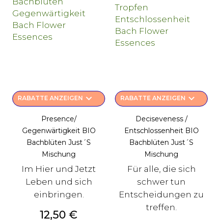
keyboard_arrow_down
keyboard_arrow_down
RABATTE ANZEIGEN
RABATTE ANZEIGEN
Presence/
Deciseveness /
Gegenwärtigkeit BIO
Entschlossenheit BIO
Bachblüten Just´s
Bachblüten Just´s
Mischung
Mischung
Im Hier und Jetzt
Für alle, die sich
Leben und sich
schwer tun
einbringen.
Entscheidungen zu
treffen.
Preis
12,50 €