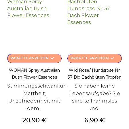
keyboard_arrow_down
keyboard_arrow_down
RABATTE ANZEIGEN
RABATTE ANZEIGEN
WOMAN Spray Australian
Wild Rose/ Hundsrose Nr.
Bush Flower Essences
37 Bio Bachblüten Tropfen
Stimmungsschwankungen,
Sie haben keine
Mattheit,
Lebensaufgabe? Sie
Unzufriedenheit mit
sind teilnahmslos
dem...
und...
Preis
Preis
20,90 €
6,90 €