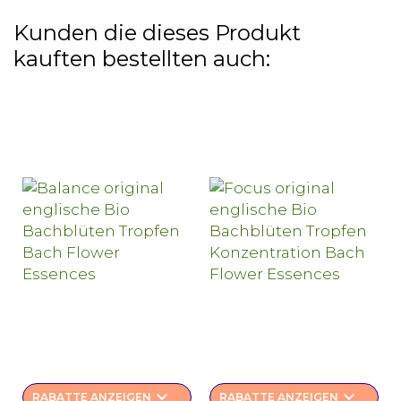
Kunden die dieses Produkt
kauften bestellten auch:
keyboard_arrow_down
keyboard_arrow_down
RABATTE ANZEIGEN
RABATTE ANZEIGEN