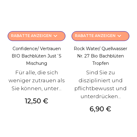
keyboard_arrow_down
keyboard_arrow_down
RABATTE ANZEIGEN
RABATTE ANZEIGEN
Confidence/ Vertrauen
Rock Water/ Quellwasser
BIO Bachblüten Just´s
Nr. 27 Bio Bachblüten
Mischung
Tropfen
Für alle, die sich
Sind Sie zu
weniger zutrauen als
diszipliniert und
Sie können, unter...
pflichtbewusst und
unterdrücken...
Preis
12,50 €
Preis
6,90 €