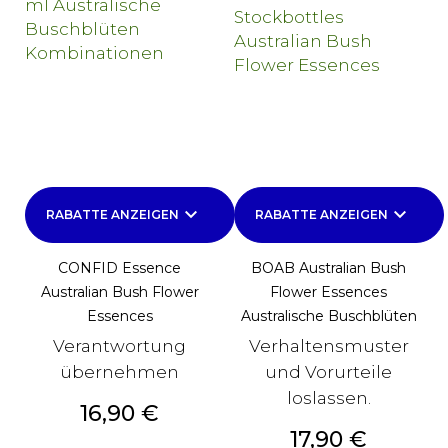
keyboard_arrow_down
keyboard_arrow_down
RABATTE ANZEIGEN
RABATTE ANZEIGEN
CONFID Essence
BOAB Australian Bush
Australian Bush Flower
Flower Essences
Essences
Australische Buschblüten
Verantwortung
Verhaltensmuster
übernehmen
und Vorurteile
loslassen.
Preis
16,90 €
Preis
17,90 €