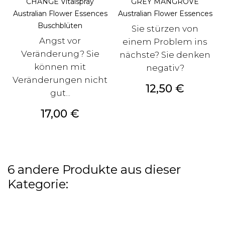
CHANGE Vitalspray
GREY MANGROVE
Australian Flower Essences
Australian Flower Essences
Buschblüten
Sie stürzen von
Angst vor
einem Problem ins
Veränderung? Sie
nächste? Sie denken
können mit
negativ?
Veränderungen nicht
Preis
12,50 €
gut...
Preis
17,00 €
6 andere Produkte aus dieser
Kategorie: