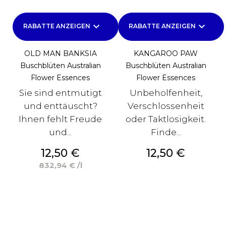
keyboard_arrow_down
keyboard_arrow_down
RABATTE ANZEIGEN
RABATTE ANZEIGEN
OLD MAN BANKSIA
KANGAROO PAW
Buschblüten Australian
Buschblüten Australian
Flower Essences
Flower Essences
Sie sind entmutigt
Unbeholfenheit,
und enttäuscht?
Verschlossenheit
Ihnen fehlt Freude
oder Taktlosigkeit.
und...
Finde...
Preis
Preis
12,50 €
12,50 €
832,94 € /l