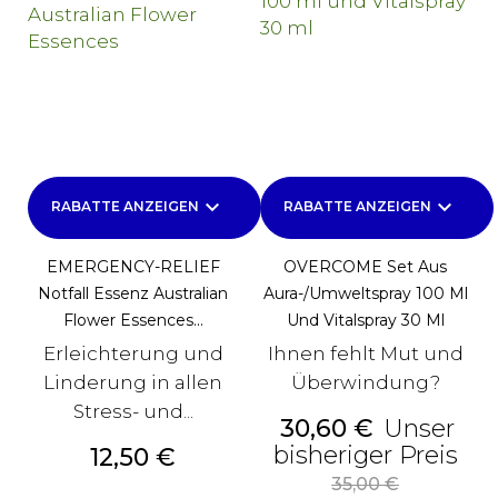
keyboard_arrow_down
keyboard_arrow_down
RABATTE ANZEIGEN
RABATTE ANZEIGEN
EMERGENCY-RELIEF
OVERCOME Set Aus
Notfall Essenz Australian
Aura-/Umweltspray 100 Ml
Flower Essences...
Und Vitalspray 30 Ml
Erleichterung und
Ihnen fehlt Mut und
Linderung in allen
Überwindung?
Stress- und...
Preis
30,60 €
Unser
Alt
bisheriger Preis
Preis
12,50 €
Pre
35,00 €