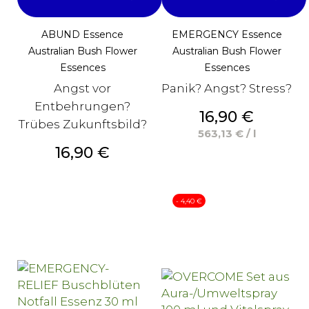
ABUND Essence
EMERGENCY Essence
Australian Bush Flower
Australian Bush Flower
Essences
Essences
Angst vor
Panik? Angst? Stress?
Entbehrungen?
Preis
16,90 €
Trübes Zukunftsbild?
563,13 € / l
Preis
16,90 €
- 4,40 €