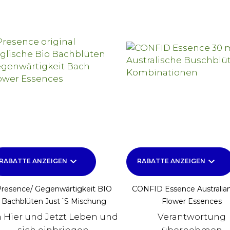
keyboard_arrow_down
keyboard_arrow_down
RABATTE ANZEIGEN
RABATTE ANZEIGEN
resence/ Gegenwärtigkeit BIO
CONFID Essence Australia
Bachblüten Just´s Mischung
Flower Essences
 Hier und Jetzt Leben und
Verantwortung
sich einbringen.
übernehmen