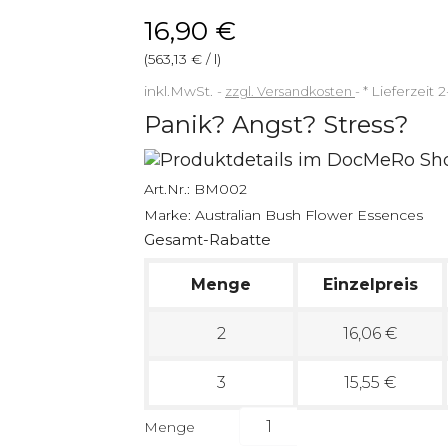
16,90 €
(563,13 € / l)
inkl.MwSt.
zzgl. Versandkosten
*
Lieferzeit 
Panik? Angst? Stress?
Art.Nr.:
BM002
Marke:
Australian Bush Flower Essences
Gesamt-Rabatte
Menge
Einzelpreis
2
16,06 €
3
15,55 €
Menge