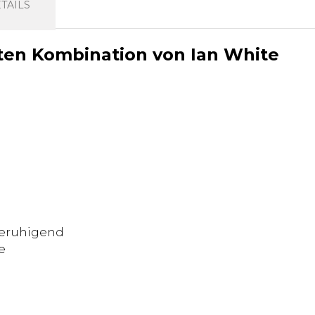
TAILS
ten Kombination von Ian White
 beruhigend
e