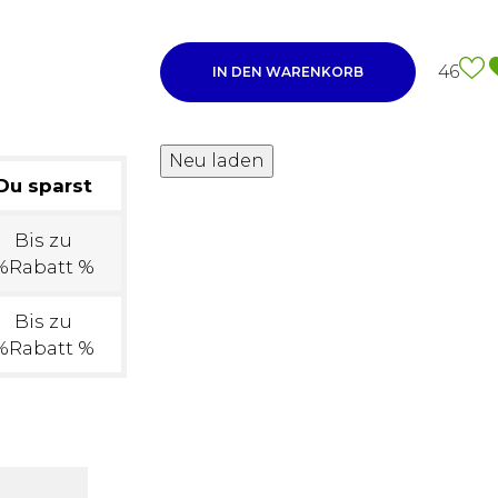
46
IN DEN WARENKORB
Du sparst
Bis zu
%Rabatt %
Bis zu
%Rabatt %