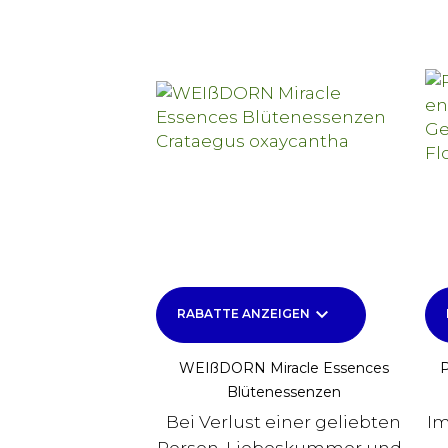
keyboard_arrow_down
RABATTE ANZEIGEN
WEIßDORN Miracle Essences
P
Blütenessenzen
Bei Verlust einer geliebten
Im
Person, Liebeskummer und...