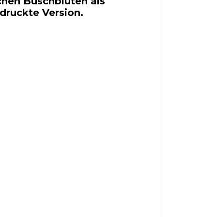
schen Buschblüten als
edruckte Version.