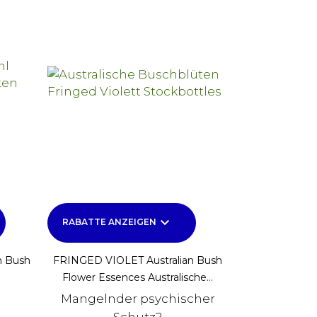
keyboard_arrow_down
RABATTE ANZEIGEN
n Bush
FRINGED VIOLET Australian Bush
Flower Essences Australische...
Mangelnder psychischer
Schutz?