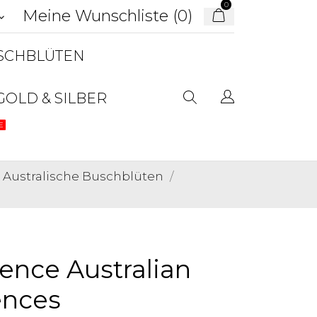
0
Meine Wunschliste (
0
)
d_arrow_down
USCHBLÜTEN
GOLD & SILBER
E
Australische Buschblüten
nce Australian
ences