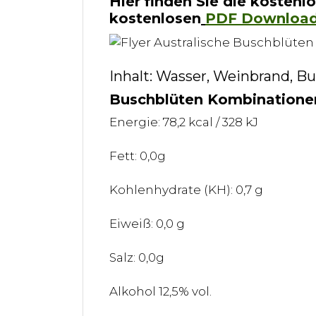
Hier finden Sie die kostenl
kostenlosen
PDF Downloa
Inhalt: Wasser, Weinbrand, B
Buschblüten Kombinationen
Energie: 78,2 kcal / 328 kJ
Fett: 0,0g
Kohlenhydrate (KH): 0,7 g
Eiweiß: 0,0 g
Salz: 0,0g
Alkohol 12,5% vol.