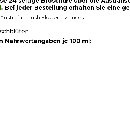
ose 24 seitige Broschüre über die Australi
d
. Bei jeder Bestellung erhalten Sie eine g
uschblüten
 Nährwertangaben je 100 ml: