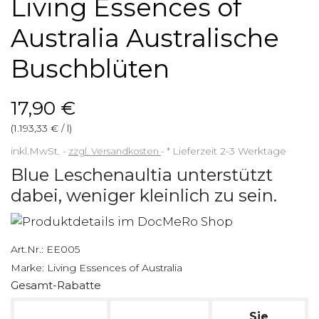
Living Essences of
Australia Australische
Buschblüten
17,90 €
(1.193,33 € / l)
inkl.MwSt.
zzgl. Versandkosten
*
Lieferzeit 2-3 Werktage
Blue Leschenaultia unterstützt
dabei, weniger kleinlich zu sein.
Art.Nr.:
EE005
Marke:
Living Essences of Australia
Gesamt-Rabatte
Sie