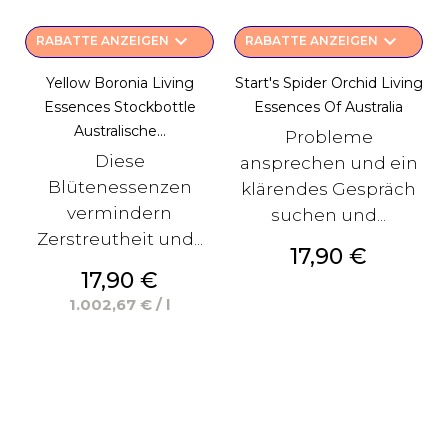
keyboard_arrow_down
keyboard_arrow_down
RABATTE ANZEIGEN
RABATTE ANZEIGEN
Yellow Boronia Living
Start's Spider Orchid Living
Essences Stockbottle
Essences Of Australia
Australische...
Probleme
Diese
ansprechen und ein
Blütenessenzen
klärendes Gespräch
vermindern
suchen und...
Zerstreutheit und...
Preis
17,90 €
Preis
17,90 €
1.002,67 € / l