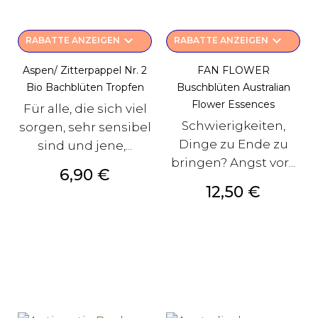
keyboard_arrow_down
keyboard_arrow_down
RABATTE ANZEIGEN
RABATTE ANZEIGEN
Aspen/ Zitterpappel Nr. 2
FAN FLOWER
Bio Bachblüten Tropfen
Buschblüten Australian
Flower Essences
Für alle, die sich viel
Schwierigkeiten,
sorgen, sehr sensibel
Dinge zu Ende zu
sind und jene,...
bringen? Angst vor...
Preis
6,90 €
Preis
12,50 €