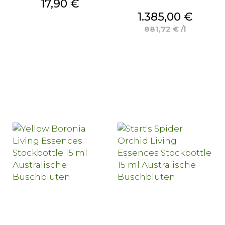
Preis
17,90 €
Preis
1.385,00 €
881,72 € /l