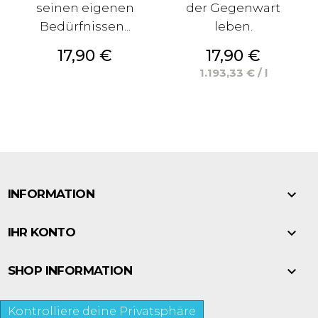
seinen eigenen
der Gegenwart
Bedürfnissen...
leben.
Preis
Preis
17,90 €
17,90 €
1.193,33 € / l

INFORMATION

IHR KONTO

SHOP INFORMATION
Kontrolliere deine Privatsphäre