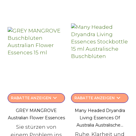
keyboard_arrow_down
keyboard_arrow_down
RABATTE ANZEIGEN
RABATTE ANZEIGEN
GREY MANGROVE
Many Headed Dryandra
Australian Flower Essences
Living Essences Of
Australia Australische...
Sie stürzen von
Ruhe, Klarheit und
einem Problem ins