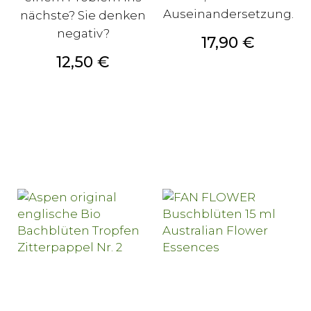
Auseinandersetzung.
nächste? Sie denken
negativ?
Preis
17,90 €
Preis
12,50 €