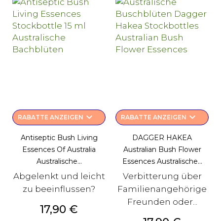
keyboard_arrow_down
keyboard_arrow_down
RABATTE ANZEIGEN
RABATTE ANZEIGEN
Antiseptic Bush Living
DAGGER HAKEA
Essences Of Australia
Australian Bush Flower
Australische...
Essences Australische...
Abgelenkt und leicht
Verbitterung über
zu beeinflussen?
Familienangehörige
Freunden oder...
Preis
17,90 €