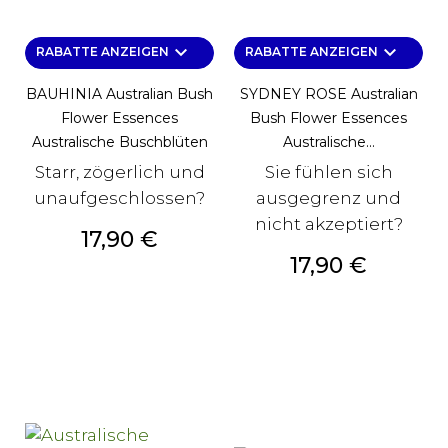
keyboard_arrow_down
keyboard_arrow_down
RABATTE ANZEIGEN
RABATTE ANZEIGEN
BAUHINIA Australian Bush
SYDNEY ROSE Australian
Flower Essences
Bush Flower Essences
Australische Buschblüten
Australische...
Starr, zögerlich und
Sie fühlen sich
unaufgeschlossen?
ausgegrenz und
nicht akzeptiert?
Preis
17,90 €
Preis
17,90 €