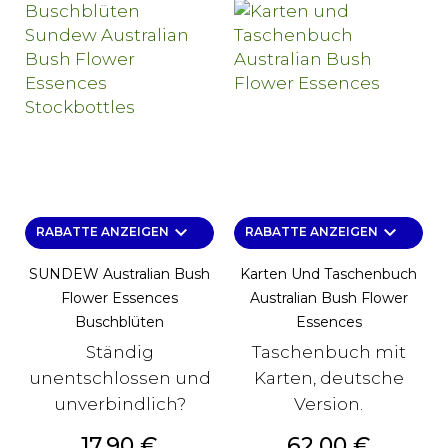
keyboard_arrow_down
keyboard_arrow_down
RABATTE ANZEIGEN
RABATTE ANZEIGEN
SUNDEW Australian Bush
Karten Und Taschenbuch
Flower Essences
Australian Bush Flower
Buschblüten
Essences
Ständig
Taschenbuch mit
unentschlossen und
Karten, deutsche
unverbindlich?
Version.
Preis
Preis
17,90 €
62,00 €