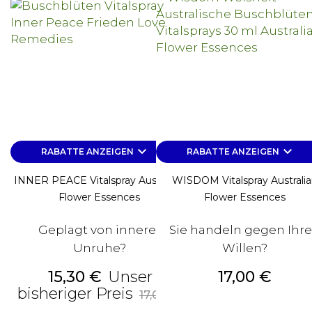
keyboard_arrow_down
keyboard_arrow_down
RABATTE ANZEIGEN
RABATTE ANZEIGEN
INNER PEACE Vitalspray Australian
WISDOM Vitalspray Australi
Flower Essences
Flower Essences
Geplagt von innerer
Sie handeln gegen Ihr
Unruhe?
Willen?
Preis
Preis
15,30 €
Unser
17,00 €
Alter
bisheriger Preis
17,00 €
Preis