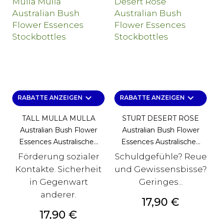
keyboard_arrow_down
keyboard_arrow_down
RABATTE ANZEIGEN
RABATTE ANZEIGEN
TALL MULLA MULLA
STURT DESERT ROSE
Australian Bush Flower
Australian Bush Flower
Essences Australische...
Essences Australische...
Förderung sozialer
Schuldgefühle? Reue
Kontakte. Sicherheit
und Gewissensbisse?
in Gegenwart
Geringes...
anderer.
Preis
17,90 €
Preis
17,90 €