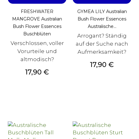
FRESHWATER
GYMEA LILY Australian
MANGROVE Australian
Bush Flower Essences
Bush Flower Essences
Australische...
Buschblüten
Arrogant? Ständig
Verschlossen, voller
auf der Suche nach
Vorurteile und
Aufmerksamkeit?
altmodisch?
Preis
17,90 €
Preis
17,90 €