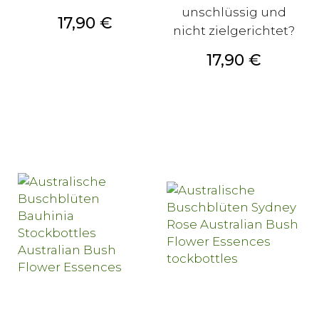
unschlüssig und
Preis
17,90 €
nicht zielgerichtet?
Preis
17,90 €