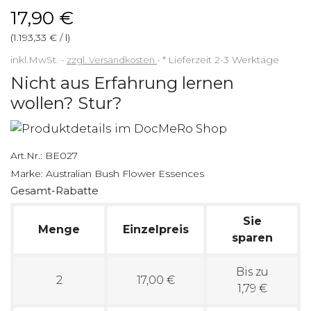
17,90 €
(1.193,33 € / l)
inkl.MwSt.
zzgl. Versandkosten
*
Lieferzeit 2-3 Werktage
Nicht aus Erfahrung lernen
wollen? Stur?
Art.Nr.:
BE027
Marke:
Australian Bush Flower Essences
Gesamt-Rabatte
Sie
Menge
Einzelpreis
sparen
Bis zu
2
17,00 €
1,79 €