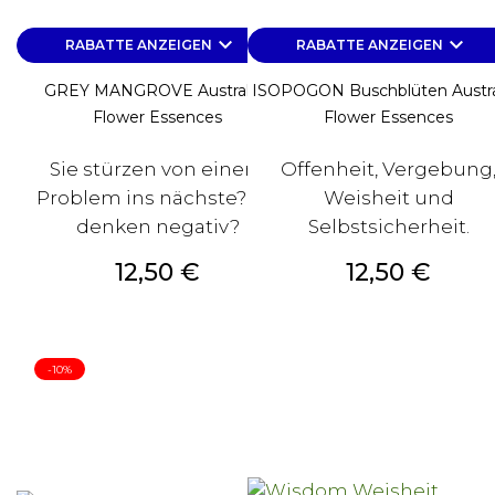
keyboard_arrow_down
keyboard_arrow_down
RABATTE ANZEIGEN
RABATTE ANZEIGEN
GREY MANGROVE Australian
ISOPOGON Buschblüten Austra
Flower Essences
Flower Essences
Sie stürzen von einem
Offenheit, Vergebung
Problem ins nächste? Sie
Weisheit und
denken negativ?
Selbstsicherheit.
Preis
Preis
12,50 €
12,50 €
-10%