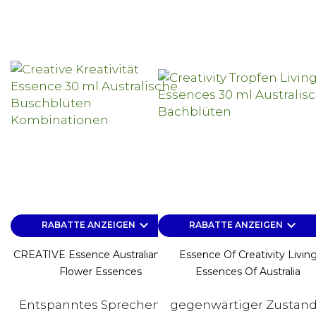
keyboard_arrow_down
keyboard_arrow_down
RABATTE ANZEIGEN
RABATTE ANZEIGEN
CREATIVE Essence Australian Bush
Essence Of Creativity Livin
Flower Essences
Essences Of Australia
Entspanntes Sprechen vor
gegenwärtiger Zustand: