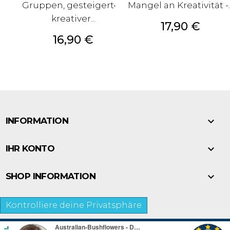
Gruppen, gesteigerter,
Mangel an Kreativität -..
kreativer...
Preis
17,90 €
Preis
16,90 €

INFORMATION

IHR KONTO

SHOP INFORMATION
Kontrolliere deine Privatsphäre