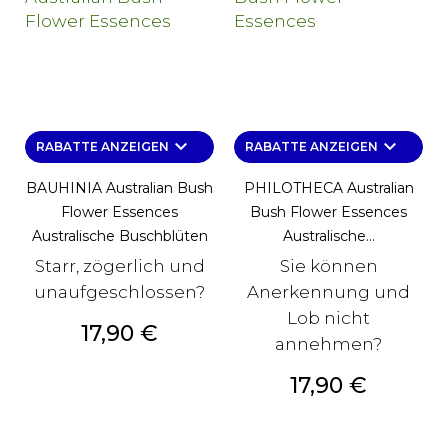
keyboard_arrow_down
keyboard_arrow_down
RABATTE ANZEIGEN
RABATTE ANZEIGEN
BAUHINIA Australian Bush
PHILOTHECA Australian
Flower Essences
Bush Flower Essences
Australische Buschblüten
Australische...
Starr, zögerlich und
Sie können
unaufgeschlossen?
Anerkennung und
Lob nicht
Preis
17,90 €
annehmen?
Preis
17,90 €