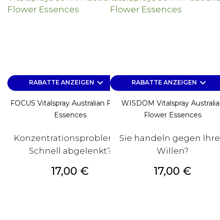
keyboard_arrow_down
keyboard_arrow_down
RABATTE ANZEIGEN
RABATTE ANZEIGEN
FOCUS Vitalspray Australian Flower
WISDOM Vitalspray Australi
Essences
Flower Essences
Konzentrationsprobleme?
Sie handeln gegen Ihr
Schnell abgelenkt?
Willen?
Preis
Preis
17,00 €
17,00 €