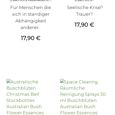
Für Menschen die
Seelische Krise?
sich in ständiger
Trauer?
Abhängigkeit
Preis
17,90 €
anderer...
Preis
17,90 €