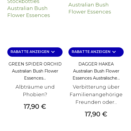
keyboard_arrow_down
keyboard_arrow_down
RABATTE ANZEIGEN
RABATTE ANZEIGEN
GREEN SPIDER ORCHID
DAGGER HAKEA
Australian Bush Flower
Australian Bush Flower
Essences...
Essences Australische...
Albträume und
Verbitterung über
Phobien?
Familienangehörige
Freunden oder...
Preis
17,90 €
Preis
17,90 €