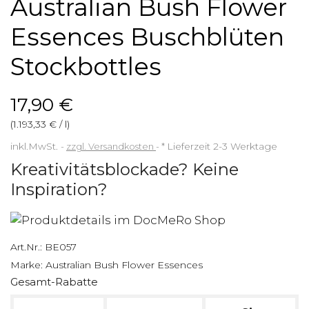
Australian Bush Flower
Essences Buschblüten
Stockbottles
17,90 €
(1.193,33 € / l)
inkl.MwSt.
zzgl. Versandkosten
*
Lieferzeit 2-3 Werktage
Kreativitätsblockade? Keine
Inspiration?
Art.Nr.:
BE057
Marke:
Australian Bush Flower Essences
Gesamt-Rabatte