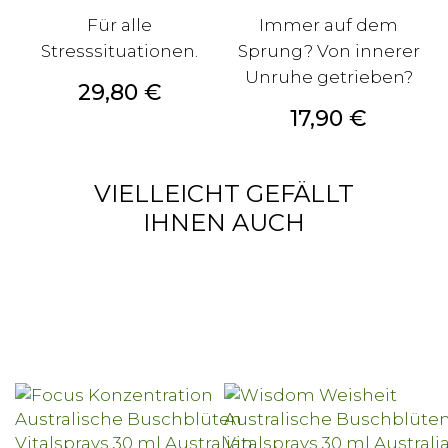
Für alle
Immer auf dem
Stresssituationen.
Sprung? Von innerer
Unruhe getrieben?
Preis
29,80 €
Preis
17,90 €
VIELLEICHT GEFÄLLT
IHNEN AUCH