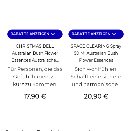
keyboard_arrow_down
keyboard_arrow_down
RABATTE ANZEIGEN
RABATTE ANZEIGEN
CHRISTMAS BELL
SPACE CLEARING Spray
Australian Bush Flower
50 Ml Australian Bush
Essences Australische...
Flower Essences
Für Personen, die das
Sich wohlfühlen.
Gefühl haben, zu
Schafft eine sichere
kurz zu kommen.
und harmonische...
Preis
Preis
17,90 €
20,90 €