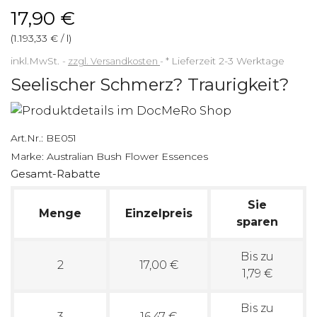
17,90 €
(1.193,33 € / l)
inkl.MwSt.
zzgl. Versandkosten
*
Lieferzeit 2-3 Werktage
Seelischer Schmerz? Traurigkeit?
Art.Nr.:
BE051
Marke:
Australian Bush Flower Essences
Gesamt-Rabatte
Sie
Menge
Einzelpreis
sparen
Bis zu
2
17,00 €
1,79 €
Bis zu
3
16,47 €