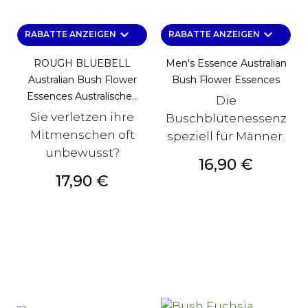
keyboard_arrow_down
keyboard_arrow_down
RABATTE ANZEIGEN
RABATTE ANZEIGEN
ROUGH BLUEBELL
Men's Essence Australian
Australian Bush Flower
Bush Flower Essences
Essences Australische...
Die
Sie verletzen ihre
Buschblütenessenz
Mitmenschen oft
speziell für Männer.
unbewusst?
Preis
16,90 €
Preis
17,90 €