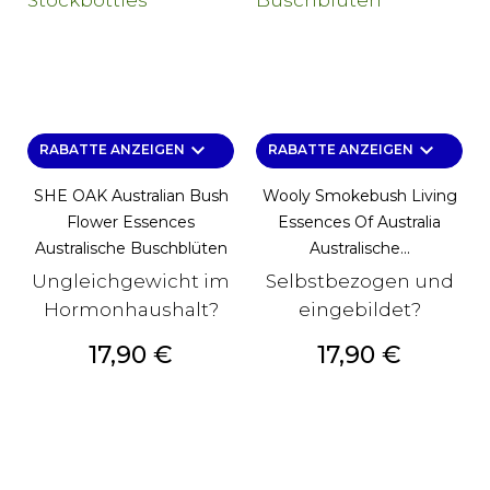
keyboard_arrow_down
keyboard_arrow_down
RABATTE ANZEIGEN
RABATTE ANZEIGEN
SHE OAK Australian Bush
Wooly Smokebush Living
Flower Essences
Essences Of Australia
Australische Buschblüten
Australische...
Ungleichgewicht im
Selbstbezogen und
Hormonhaushalt?
eingebildet?
Preis
Preis
17,90 €
17,90 €