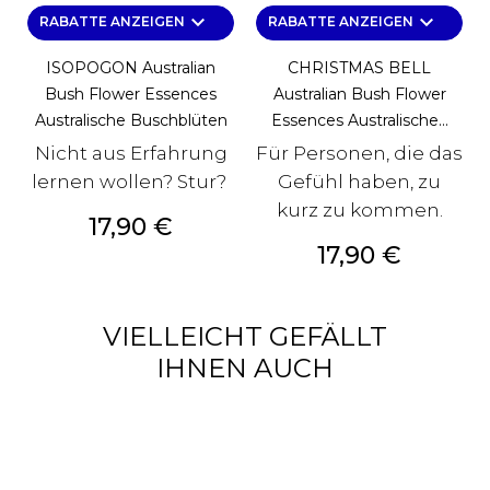
keyboard_arrow_down
keyboard_arrow_down
RABATTE ANZEIGEN
RABATTE ANZEIGEN
ISOPOGON Australian
CHRISTMAS BELL
Bush Flower Essences
Australian Bush Flower
Australische Buschblüten
Essences Australische...
Nicht aus Erfahrung
Für Personen, die das
lernen wollen? Stur?
Gefühl haben, zu
kurz zu kommen.
Preis
17,90 €
Preis
17,90 €
VIELLEICHT GEFÄLLT
IHNEN AUCH