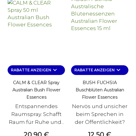
keyboard_arrow_down
keyboard_arrow_down
RABATTE ANZEIGEN
RABATTE ANZEIGEN
CALM & CLEAR Spray
BUSH FUCHSIA
Australian Bush Flower
Buschblüten Australian
Essences
Flower Essences
Entspannendes
Nervös und unsicher
Raumspray. Schafft
beim Sprechen in
Raum für Ruhe und...
der Öffentlichkeit?
Preis
Preis
20,90 €
12,50 €