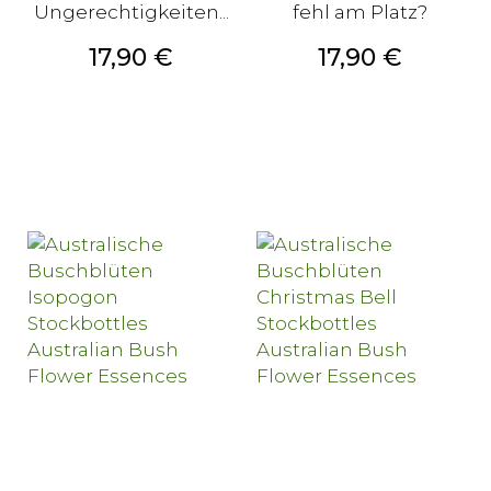
Ungerechtigkeiten...
fehl am Platz?
Preis
Preis
17,90 €
17,90 €