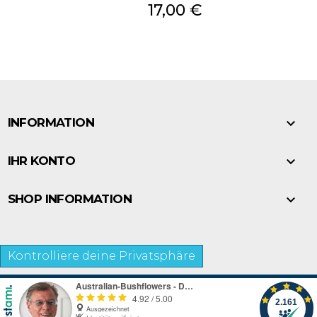
Preis
17,00 €

INFORMATION

IHR KONTO

SHOP INFORMATION
Kontrolliere deine Privatsphäre