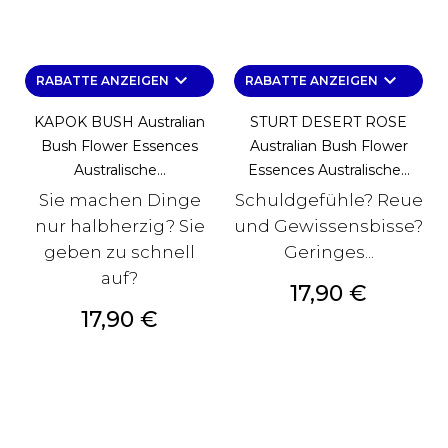
keyboard_arrow_down
keyboard_arrow_down
RABATTE ANZEIGEN
RABATTE ANZEIGEN
KAPOK BUSH Australian
STURT DESERT ROSE
Bush Flower Essences
Australian Bush Flower
Australische...
Essences Australische...
Sie machen Dinge
Schuldgefühle? Reue
nur halbherzig? Sie
und Gewissensbisse?
geben zu schnell
Geringes...
auf?
Preis
17,90 €
Preis
17,90 €