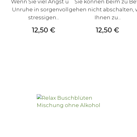
Wenn Sie viel Angst und
Sie können beim zu Be
Unruhe in sorgenvollen
gehen nicht abschalten, 
stressigen...
Ihnen zu...
Preis
Preis
12,50 €
12,50 €