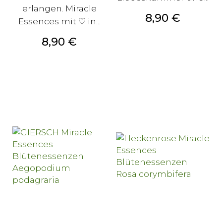
erlangen. Miracle
Preis
8,90 €
Essences mit ♡ in...
Preis
8,90 €