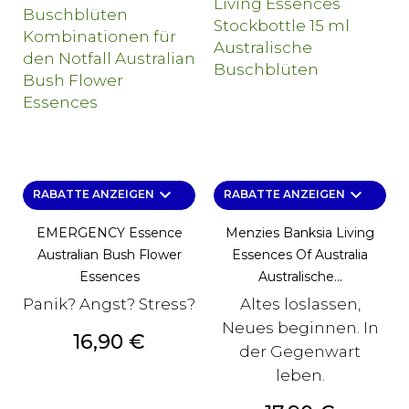
keyboard_arrow_down
keyboard_arrow_down
RABATTE ANZEIGEN
RABATTE ANZEIGEN
EMERGENCY Essence
Menzies Banksia Living
Australian Bush Flower
Essences Of Australia
Essences
Australische...
Panik? Angst? Stress?
Altes loslassen,
Neues beginnen. In
Preis
16,90 €
der Gegenwart
leben.