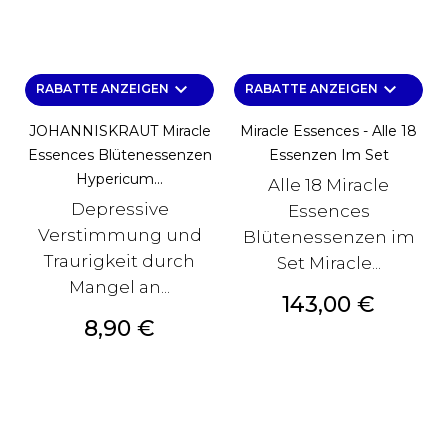
keyboard_arrow_down
keyboard_arrow_down
RABATTE ANZEIGEN
RABATTE ANZEIGEN
JOHANNISKRAUT Miracle
Miracle Essences - Alle 18
Essences Blütenessenzen
Essenzen Im Set
Hypericum...
Alle 18 Miracle
Depressive
Essences
Verstimmung und
Blütenessenzen im
Traurigkeit durch
Set Miracle...
Mangel an...
Preis
143,00 €
Preis
8,90 €