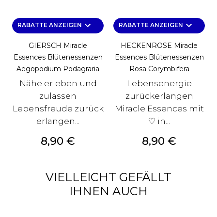
keyboard_arrow_down
keyboard_arrow_down
RABATTE ANZEIGEN
RABATTE ANZEIGEN
GIERSCH Miracle
HECKENROSE Miracle
Essences Blütenessenzen
Essences Blütenessenzen
Aegopodium Podagraria
Rosa Corymbifera
Nähe erleben und
Lebensenergie
zulassen
zurückerlangen
Lebensfreude zurück
Miracle Essences mit
erlangen...
♡ in...
Preis
Preis
8,90 €
8,90 €
VIELLEICHT GEFÄLLT
IHNEN AUCH