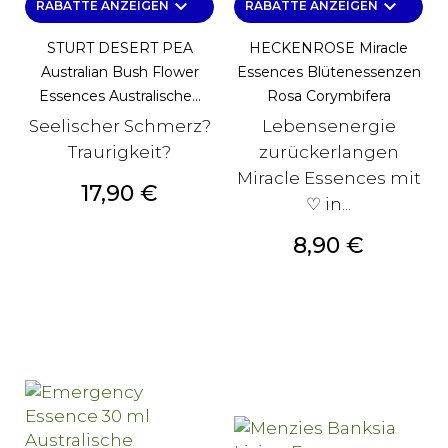
keyboard_arrow_down
keyboard_arrow_down
RABATTE ANZEIGEN
RABATTE ANZEIGEN
STURT DESERT PEA
HECKENROSE Miracle
Australian Bush Flower
Essences Blütenessenzen
Essences Australische...
Rosa Corymbifera
Seelischer Schmerz?
Lebensenergie
Traurigkeit?
zurückerlangen
Miracle Essences mit
Preis
17,90 €
♡ in...
Preis
8,90 €