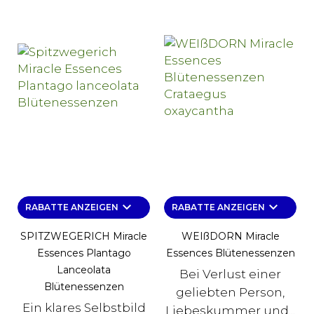
keyboard_arrow_down
keyboard_arrow_down
RABATTE ANZEIGEN
RABATTE ANZEIGEN
SPITZWEGERICH Miracle
WEIßDORN Miracle
Essences Plantago
Essences Blütenessenzen
Lanceolata
Bei Verlust einer
Blütenessenzen
geliebten Person,
Ein klares Selbstbild
Liebeskummer und...