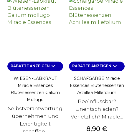
keyboard_arrow_down
keyboard_arrow_down
RABATTE ANZEIGEN
RABATTE ANZEIGEN
WIESEN-LABKRAUT
SCHAFGARBE Miracle
Miracle Essences
Essences Blütenessenzen
Blütenessenzen Galium
Achillea Millefolium
Mollugo
Beeinflussbar?
Selbstverantwortung
Unentschieden?
übernehmen und
Verletzlich? Miracle...
Leichtigkeit
Preis
8,90 €
schaffen...