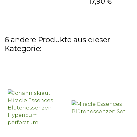
Preis
17,90 €
6 andere Produkte aus dieser
Kategorie: