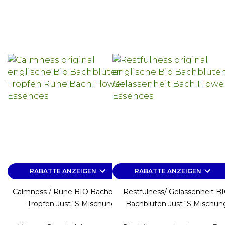
keyboard_arrow_down
keyboard_arrow_down
RABATTE ANZEIGEN
RABATTE ANZEIGEN
Calmness / Ruhe BIO Bachblüten
Restfulness/ Gelassenheit B
Tropfen Just´s Mischung
Bachblüten Just´s Mischun