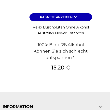
keyboard_arrow_down
RABATTE ANZEIGEN
Relax Buschblüten Ohne Alkohol
Australian Flower Essences
100% Bio + 0% Alkohol
Können Sie sich schlecht
entspannen?...
Preis
15,20 €

INFORMATION