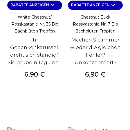
keyboard_arrow_down
keyboard_arrow_down
RABATTE ANZEIGEN
RABATTE ANZEIGEN
White Chestnut/
Chestnut Bud/
Rosskastanie Nr. 35 Bio
Rosskastanie Nr. 7 Bio
Bachblüten Tropfen
Bachblüten Tropfen
Ihr
Machen Sie immer
Gedankenkarussell
wieder die gleichen
dreht sich ständig?
Fehler?
Sie grübeln Tag und...
Unkonzentriert?
Preis
Preis
6,90 €
6,90 €