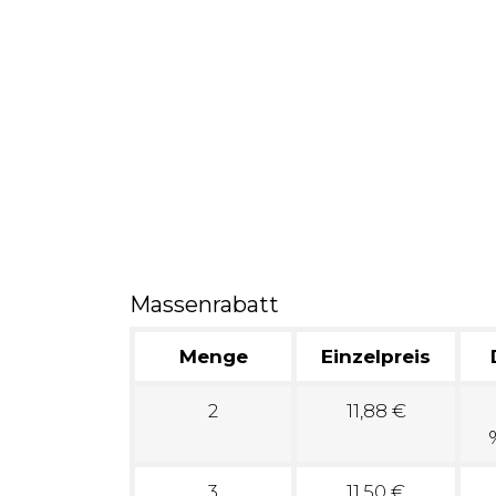
Massenrabatt
Menge
Einzelpreis
2
11,88 €
3
11,50 €