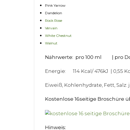
Pink Yarrow
Dandelion
Rock Rose
Vervain
White Chestnut
Walnut
Nährwerte: pro 100 ml | pro Do
Energie: 114 Kcal/ 476kJ | 0,55 Kca
Eiweiß, Kohlenhydrate, Fett, Salz: j
Kostenlose 16seitige Broschüre 
Hinweis: