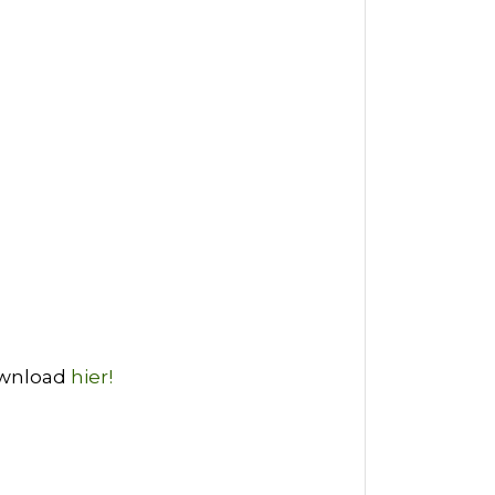
ownload
hier!