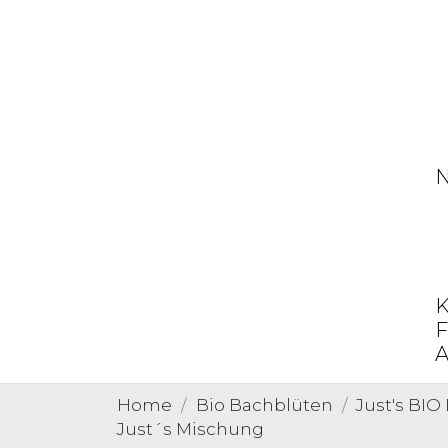
N
K
F
A
Home
Bio Bachblüten
Just's BI
Just´s Mischung