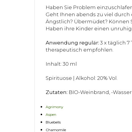
Haben Sie Problem einzuschlafe
Geht Ihnen abends zu viel durch
Ängstlich? Übermüdet? Können S
Haben ihre Kinder einen unruhig
Anwendung regulär:
3 x täglich 
therapeutisch empfohlen.
Inhalt: 30 ml
Spirituose | Alkohol: 20% Vol.
Zutaten:
BIO-Weinbrand, -Wasser
Agrimony
Aspen
Bluebells
Chamomile