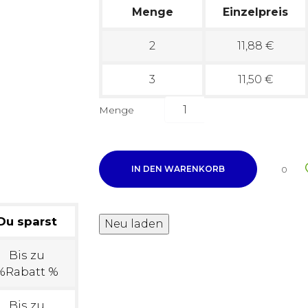
Menge
Einzelpreis
2
11,88 €
3
11,50 €
Menge
IN DEN WARENKORB
0
Du sparst
Bis zu
%Rabatt %
Bis zu