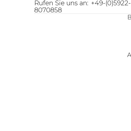
Rufen Sie uns an:
+49-(0)5922-
8070858
B
A