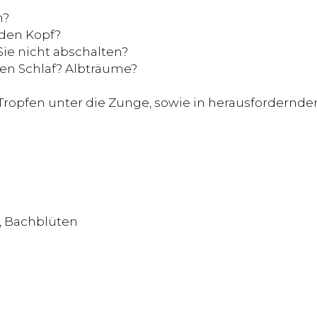
n?
 den Kopf?
ie nicht abschalten?
en Schlaf? Albträume?
7 Tropfen unter die Zunge, sowie in herausfordernde
, Bachblüten