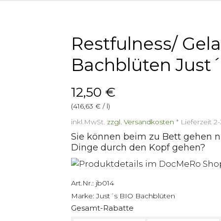
Restfulness/ Gel
Bachblüten Just
12,50 €
(416,63 € / l)
inkl.MwSt.
zzgl. Versandkosten
*
Lieferzeit 
Sie können beim zu Bett gehen ni
Dinge durch den Kopf gehen?
Art.Nr.:
jb014
Marke:
Just´s BIO Bachblüten
Gesamt-Rabatte