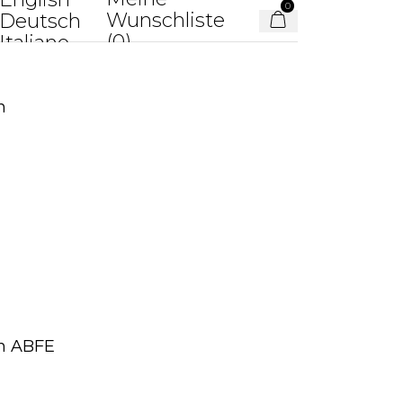
0
Wunschliste
Deutsch
wn
(
0
)
Italiano
n
en ABFE