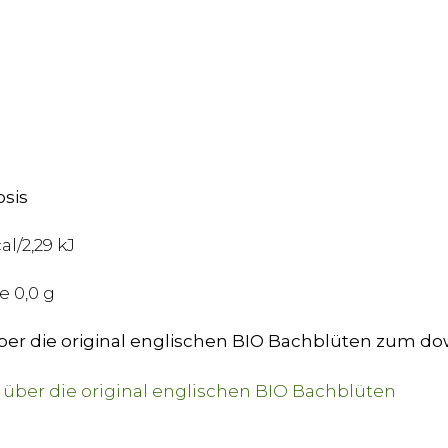
sis
l/2,29 kJ
e 0,0 g
über die original englischen BIO Bachblüten zum d