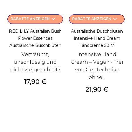
keyboard_arrow_down
keyboard_arrow_down
RABATTE ANZEIGEN
RABATTE ANZEIGEN
RED LILY Australian Bush
Australische Buschblüten
Flower Essences
Intensive Hand Cream
Australische Buschblüten
Handcreme 50 Ml
Verträumt,
Intensive Hand
unschlüssig und
Cream – Vegan • Frei
nicht zielgerichtet?
von Gentechnik •
ohne...
Preis
17,90 €
Preis
21,90 €