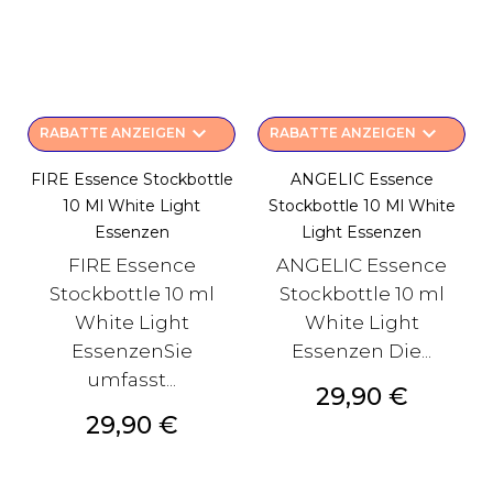
keyboard_arrow_down
keyboard_arrow_down
RABATTE ANZEIGEN
RABATTE ANZEIGEN
FIRE Essence Stockbottle
ANGELIC Essence
10 Ml White Light
Stockbottle 10 Ml White
Essenzen
Light Essenzen
FIRE Essence
ANGELIC Essence
Stockbottle 10 ml
Stockbottle 10 ml
White Light
White Light
EssenzenSie
Essenzen Die...
umfasst...
Preis
29,90 €
Preis
29,90 €