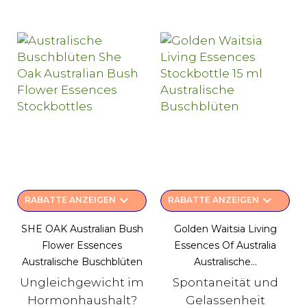
keyboard_arrow_down
keyboard_arrow_down
RABATTE ANZEIGEN
RABATTE ANZEIGEN
SHE OAK Australian Bush
Golden Waitsia Living
Flower Essences
Essences Of Australia
Australische Buschblüten
Australische...
Ungleichgewicht im
Spontaneität und
Hormonhaushalt?
Gelassenheit