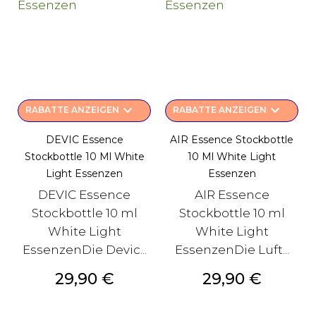
keyboard_arrow_down
keyboard_arrow_down
RABATTE ANZEIGEN
RABATTE ANZEIGEN
DEVIC Essence
AIR Essence Stockbottle
Stockbottle 10 Ml White
10 Ml White Light
Light Essenzen
Essenzen
DEVIC Essence
AIR Essence
Stockbottle 10 ml
Stockbottle 10 ml
White Light
White Light
EssenzenDie Devic...
EssenzenDie Luft...
Preis
Preis
29,90 €
29,90 €