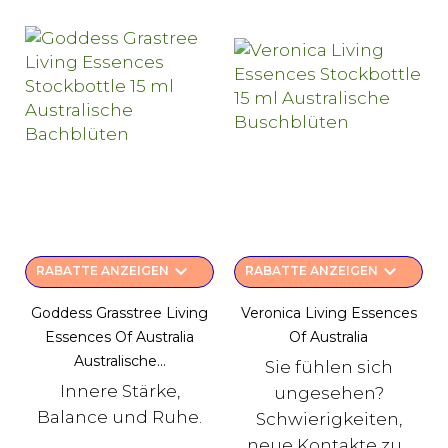
keyboard_arrow_down
keyboard_arrow_down
RABATTE ANZEIGEN
RABATTE ANZEIGEN
Goddess Grasstree Living
Veronica Living Essences
Essences Of Australia
Of Australia
Australische...
Sie fühlen sich
Innere Stärke,
ungesehen?
Balance und Ruhe.
Schwierigkeiten,
neue Kontakte zu...