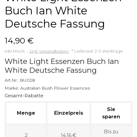
Buch Ian White
Deutsche Fassung
14,90 €
inkl.MwSt.
zzgl. Versandkosten
*
Lieferzeit 2-3 Werktage
White Light Essenzen Buch Ian
White Deutsche Fassung
Art.Nr.:
BU028
Marke:
Australian Bush Flower Essences
Gesamt-Rabatte
Sie
Menge
Einzelpreis
sparen
Bis zu
2
14,16 €