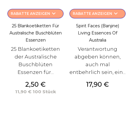
keyboard_arrow_down
keyboard_arrow_down
RABATTE ANZEIGEN
RABATTE ANZEIGEN
25 Blankoetiketten Für
Spirit Faces (Banjine)
Australische Buschblüten
Living Essences Of
Essenzen
Australia
25 Blankoetiketten
Verantwortung
der Australische
abgeben können,
Buschblüten
auch mal
Essenzen für...
entbehrlich sein, ein...
Preis
Preis
2,50 €
17,90 €
11,90 € 100 Stück