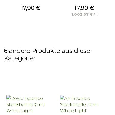
Preis
Preis
17,90 €
17,90 €
1.002,67 € / l
6 andere Produkte aus dieser
Kategorie: