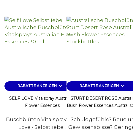
keyboard_arrow_down
keyboard_arrow_down
RABATTE ANZEIGEN
RABATTE ANZEIGEN
SELF LOVE Vitalspray Australian
STURT DESERT ROSE Austral
Flower Essences
Bush Flower Essences Australisc
Buschblüten Vitalspray Self-
Schuldgefühle? Reue u
Love / Selbstliebe...
Gewissensbisse? Geringes