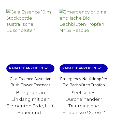
keyboard_arrow_down
keyboard_arrow_down
RABATTE ANZEIGEN
RABATTE ANZEIGEN
Gaia Essence Australian
Emergency Notfalltropfen
Bush Flower Essences
Bio Bachblüten Tropfen
Bringt uns in
Seelisches
Einklang mit den
Durcheinander?
Elementen Erde, Luft,
Traumatische
Feuer und...
Erlebnisse? Stress?