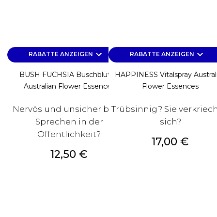
keyboard_arrow_down
keyboard_arrow_down
RABATTE ANZEIGEN
RABATTE ANZEIGEN
BUSH FUCHSIA Buschblüten
HAPPINESS Vitalspray Austral
Australian Flower Essences
Flower Essences
Nervös und unsicher beim
Trübsinnig? Sie verkriec
Sprechen in der
sich?
Öffentlichkeit?
Preis
17,00 €
Preis
12,50 €