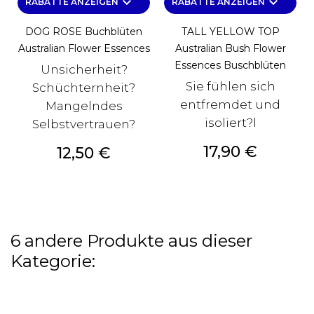
keyboard_arrow_down
keyboard_arrow_down
RABATTE ANZEIGEN
RABATTE ANZEIGEN
DOG ROSE Buchblüten
TALL YELLOW TOP
Australian Flower Essences
Australian Bush Flower
Essences Buschblüten
Unsicherheit?
Sie fühlen sich
Schüchternheit?
entfremdet und
Mangelndes
isoliert?l
Selbstvertrauen?
Preis
17,90 €
Preis
12,50 €
6 andere Produkte aus dieser
Kategorie: