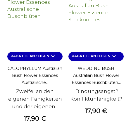
keyboard_arrow_down
keyboard_arrow_down
RABATTE ANZEIGEN
RABATTE ANZEIGEN
CALOPHYLLUM Australian
WEDDING BUSH
Bush Flower Essences
Australian Bush Flower
Australische...
Essences Buschblüten...
Zweifel an den
Bindungsangst?
eigenen Fähigkeiten
Konfliktunfähigkeit?
und der eigenen...
Preis
17,90 €
Preis
17,90 €