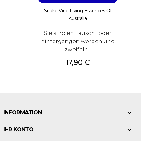
Snake Vine Living Essences Of
Australia
Sie sind enttäuscht oder
hintergangen worden und
zweifeln...
Preis
17,90 €

INFORMATION

IHR KONTO