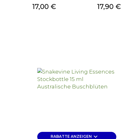
Preis
Preis
17,00 €
17,90 €
keyboard_arrow_down
RABATTE ANZEIGEN