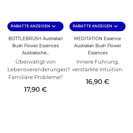
keyboard_arrow_down
keyboard_arrow_down
RABATTE ANZEIGEN
RABATTE ANZEIGEN
BOTTLEBRUSH Australian
MEDITATION Essence
Bush Flower Essences
Australian Bush Flower
Australische...
Essences
Überwätigt von
Innere Führung,
Lebensveränderungen?
verstärkte Intuition.
Familiäre Probleme?
Preis
16,90 €
Preis
17,90 €