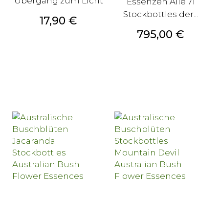
Übergang zum Licht
Essenzen Alle 71
Stockbottles der...
Preis
17,90 €
Preis
795,00 €