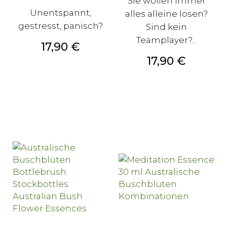
Sie wollen immer
Unentspannt,
alles alleine lösen?
gestresst, panisch?
Sind kein
Teamplayer?...
Preis
17,90 €
Preis
17,90 €