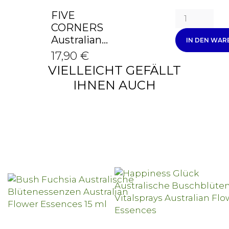
FIVE
CORNERS
Australian...
IN DEN WA
17,90 €
VIELLEICHT GEFÄLLT
IHNEN AUCH