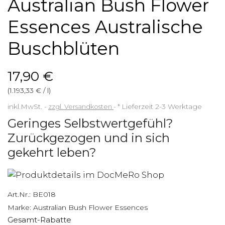
Australian Bush Flower
Essences Australische
Buschblüten
17,90 €
(1.193,33 € / l)
inkl.MwSt.
zzgl. Versandkosten
*
Lieferzeit 2-3 Werktage
Geringes Selbstwertgefühl?
Zurückgezogen und in sich
gekehrt leben?
Art.Nr.:
BE018
Marke:
Australian Bush Flower Essences
Gesamt-Rabatte