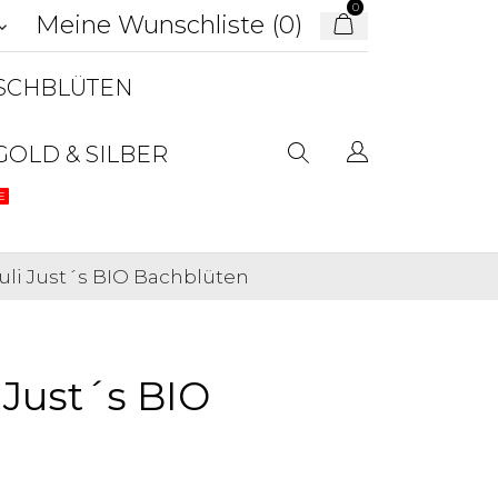
0
Meine Wunschliste (
0
)
d_arrow_down
USCHBLÜTEN
GOLD & SILBER
E
buli Just´s BIO Bachblüten
i Just´s BIO