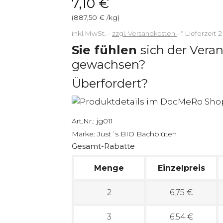
7,10 €
(887,50 € /kg)
inkl.MwSt.
zzgl. Versandkosten
*
Lieferzeit 
Sie fühlen
sich der Vera
gewachsen?
Überfordert?
Art.Nr.:
jg011
Marke:
Just´s BIO Bachblüten
Gesamt-Rabatte
Menge
Einzelpreis
2
6,75 €
3
6,54 €