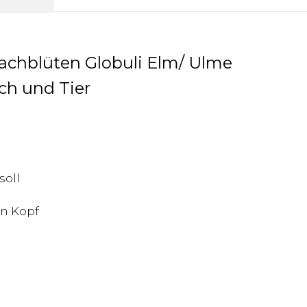
Bachblüten Globuli Elm/ Ulme
ch und Tier
soll
n Kopf