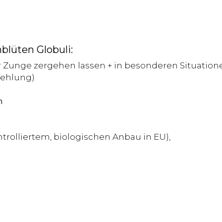
lüten Globuli:
er Zunge zergehen lassen + in besonderen Situation
fehlung)
n
trolliertem, biologischen Anbau in EU),