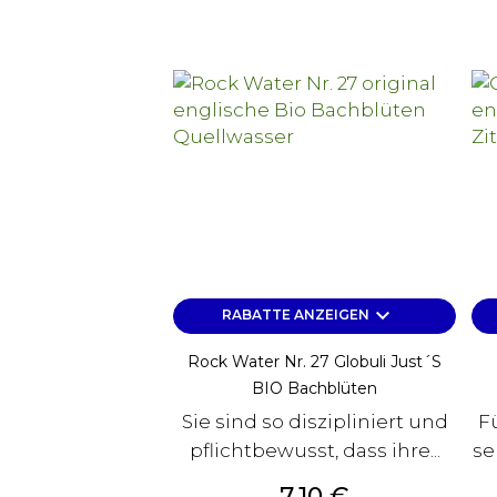
keyboard_arrow_down
RABATTE ANZEIGEN
Rock Water Nr. 27 Globuli Just´s
BIO Bachblüten
Sie sind so diszipliniert und
Fü
pflichtbewusst, dass ihre...
se
Preis
7,10 €