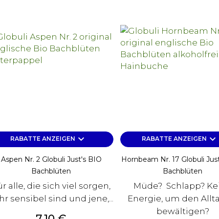
keyboard_arrow_down
keyboard_arrow_down
RABATTE ANZEIGEN
RABATTE ANZEIGEN
Aspen Nr. 2 Globuli Just's BIO
Hornbeam Nr. 17 Globuli Jus
Bachblüten
Bachblüten
r alle, die sich viel sorgen,
Müde? Schlapp? Ke
hr sensibel sind und jene,...
Energie, um den Allt
bewältigen?
Preis
7,10 €