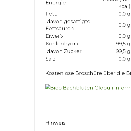
Energie:
kcal)
Fett:
0,0 g
davon gesättigte
0,0 g
Fettsäuren
Eiweiß
0,0 g
Kohlenhydrate
99,5 g
davon Zucker
99,5 g
Salz
0,0 g
Kostenlose Broschüre über die 
Hinweis: