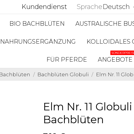
Kundendienst
Sprache
Deutsch
keyboar
BIO BACHBLÜTEN
AUSTRALISCHE B
NAHRUNGSERGÄNZUNG
KOLLOIDALES 
SONDERPREIS
FÜR PFERDE
ANGEBOTE
O Bachblüten
Bachblüten Globuli
Elm Nr. 11 Glo
Elm Nr. 11 Globul
Bachblüten