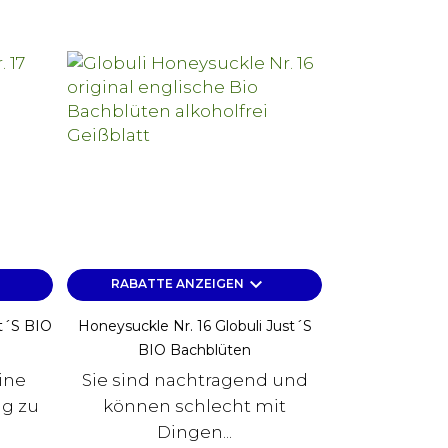
keyboard_arrow_down
RABATTE ANZEIGEN
t´s BIO
Honeysuckle Nr. 16 Globuli Just´s
BIO Bachblüten
ine
Sie sind nachtragend und
ag zu
können schlecht mit
Dingen...